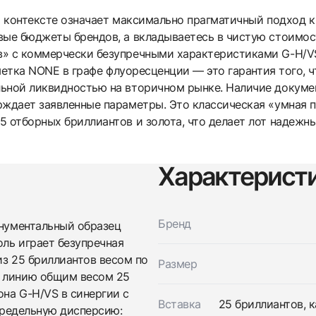
ном контексте означает максимально прагматичный подход
вые бюджеты брендов, а вкладываетесь в чистую стоимос
в» с коммерчески безупречными характеристиками G-H/V
пометка NONE в графе флуоресценции — это гарантия того, 
ьной ликвидностью на вторичном рынке. Наличие докуме
рждает заявленные параметры. Это классическая «умная п
5 отборных бриллиантов и золота, что делает лот надеж
Характерист
Трейд-ин часов
Купить эти часы
Оставьте ваши контактные данные и мы свяжемся с
Бренд
вами
онументальный образец
Оставьте ваши контактные данные и мы свяжемся с
Studio jewelry
ль играет безупречная
вами
Браслет с бриллиантами 25 ct. G-H/VS (3
из 25 бриллиантов весом по
Studio jewelry
Размер
Excellent)
Браслет с бриллиантами 25 ct. G-H/VS (3
ю линию общим весом 25
Новые
Коробка + Документы
$118,450
Excellent)
на G-H/VS в синергии с
Новые
Коробка + Документы
Вставка
25 бриллиантов, к
 предельную дисперсию:
$118,450