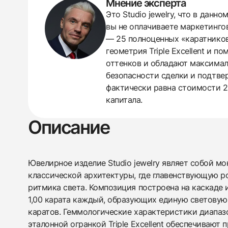
Мнение эксперта
Это Studio jewelry, что в дан
вы не оплачиваете маркетинго
438
285
145
142
205
204
195
150
6
— 25 полноценных «каратнико
геометрия Triple Excellent и 
оттенков и обладают максимал
безопасности сделки и подтве
фактически равна стоимости 2
капитала.
Описание
Ювелирное изделие Studio jewelry являет собой м
классической архитектуры, где главенствующую ро
ритмика света. Композиция построена на каскаде 
1,00 карата каждый, образующих единую светову
каратов. Геммологические характеристики диапазо
эталонной огранкой Triple Excellent обеспечивают