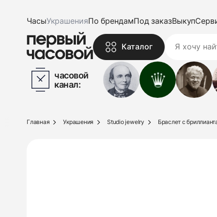
Часы
Украшения
По брендам
Под заказ
Выкуп
Серв
Каталог
часовой
канал:
Главная
Украшения
Studio jewelry
Браслет с бриллиантам