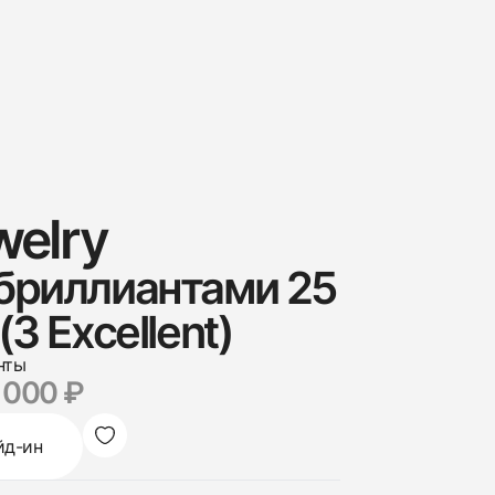
welry
 бриллиантами 25
(3 Excellent)
нты
 000 ₽
йд-ин