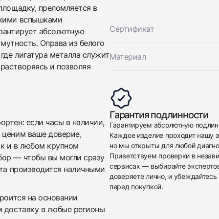
площадку, преломляется в
ркими вспышками
Сертификат
арантирует абсолютную
мутность. Оправа из белого
 где лигатура металла служит
Материал
растворяясь и позволяя
Приложите фото ваших часов…
Отправить заявку
Гарантия подлинности
ртен: если часы в наличии,
Отправить заявку
Гарантируем абсолютную подлин
 ценим ваше доверие,
Каждое изделие проходит нашу э
ак и в любом крупном
но мы открыты для любой диагно
Приветствуем проверки в незав
бор — чтобы вы могли сразу
сервисах — выбирайте эксперто
ата производится наличными
доверяете лично, и убеждайтесь 
перед покупкой.
троится на основании
м доставку в любые регионы