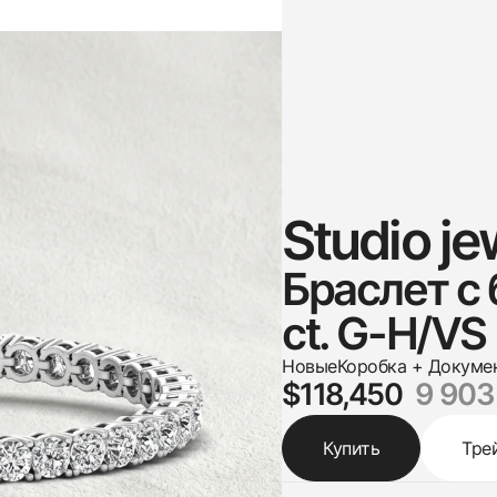
Studio je
Браслет с
ct. G-H/VS 
Новые
Коробка + Докуме
$118,450
9 903
Купить
Тре