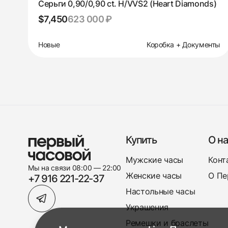
Серьги 0,90/0,90 ct. H/VVS2 (Heart Diamonds)
$7,450
623 000 ₽
Новые
Коробка + Документы
Купить
О на
Мужские часы
Конт
Мы на связи 08:00 — 22:00
Женские часы
О Пе
+7 916 221-22-37
Настольные часы
Украшения
Ремешки и браслеты