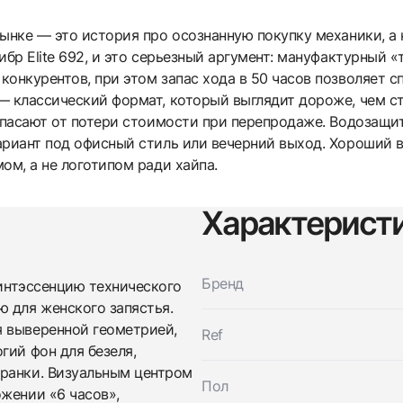
рынке — это история про осознанную покупку механики, а
ибр Elite 692, и это серьезный аргумент: мануфактурный 
онкурентов, при этом запас хода в 50 часов позволяет с
— классический формат, который выглядит дороже, чем ст
 спасают от потери стоимости при перепродаже. Водозащи
ариант под офисный стиль или вечерний выход. Хороший 
ом, а не логотипом ради хайпа.
Характерист
Бренд
винтэссенцию технического
ю для женского запястья.
я выверенной геометрией,
Ref
гий фон для безеля,
гранки. Визуальным центром
Пол
Трейд-ин часов
жении «6 часов»,