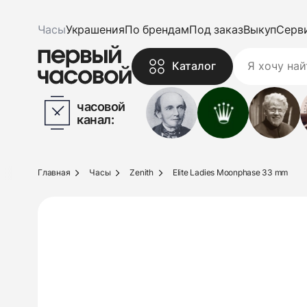
Часы
Украшения
По брендам
Под заказ
Выкуп
Серв
Каталог
часовой
канал:
Главная
Часы
Zenith
Elite Ladies Moonphase 33 mm