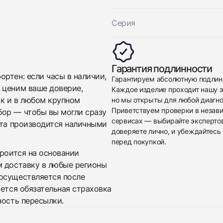
Серия
Гарантия подлинности
ртен: если часы в наличии,
Гарантируем абсолютную подлин
 ценим ваше доверие,
Каждое изделие проходит нашу э
ак и в любом крупном
но мы открыты для любой диагно
Приветствуем проверки в незав
бор — чтобы вы могли сразу
сервисах — выбирайте эксперто
ата производится наличными
доверяете лично, и убеждайтесь 
перед покупкой.
троится на основании
м доставку в любые регионы
осуществляется после
яется обязательная страховка
ность пересылки.