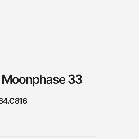
es Moonphase 33
/64.C816