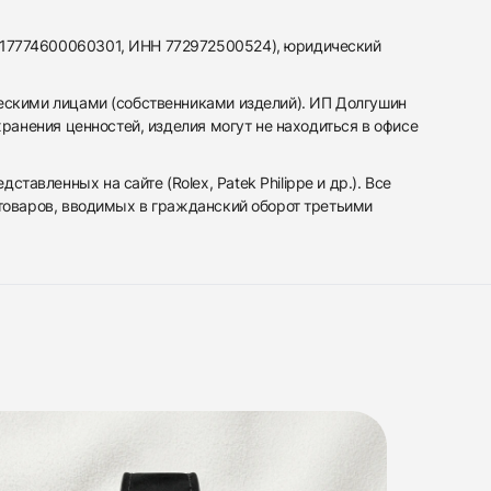
317774600060301, ИНН 772972500524), юридический
ескими лицами (собственниками изделий). ИП Долгушин
ранения ценностей, изделия могут не находиться в офисе
вленных на сайте (Rolex, Patek Philippe и др.). Все
 товаров, вводимых в гражданский оборот третьими