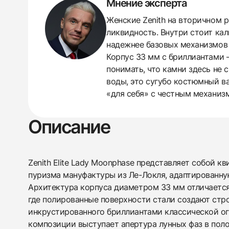
Мнение эксперта
Женские Zenith на вторичном 
ликвидность. Внутри стоит кал
надежнее базовых механизмов к
Корпус 33 мм с бриллиантами 
понимать, что камни здесь не
воды, это сугубо костюмный в
«для себя» с честным механизм
Описание
438
285
145
142
205
204
195
150
6
Zenith Elite Lady Moonphase представляет собой к
пуризма мануфактуры из Ле-Локля, адаптированну
Архитектура корпуса диаметром 33 мм отличаетс
где полированные поверхности стали создают стро
инкрустированного бриллиантами классической о
композиции выступает апертура лунных фаз в поло