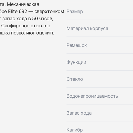
та. Механическая
Заказать эти часы
Оставьте ваши контактные данные и мы свяжемся с
ре Elite 692 — сверхтонком
Размер
вами
Оставьте ваши контактные данные и мы свяжемся с
запас хода в 50 часов,
Zenith
вами
Elite Ladies Moonphase 33 mm
 Сапфировое стекло с
Материал корпуса
Zenith
Новые
Коробка + Документы
ышка позволяют оценить
$5,400
Elite Ladies Moonphase 33 mm
Новые
Коробка + Документы
Ремешок
$5,400
Функции
Стекло
Водонепроницаемость
Приложите фото ваших часов…
Запас хода
Отправить заявку
Отправить заявку
Калибр