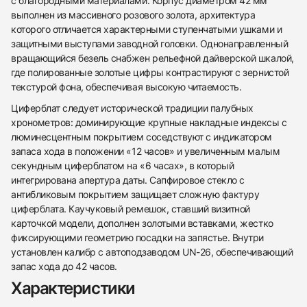
с благородными материалами. Корпус диаметром 42 мм
выполнен из массивного розового золота, архитектура
которого отличается характерными ступенчатыми ушками и
защитными выступами заводной головки. Однонаправленный
вращающийся безель снабжен рельефной дайверской шкалой,
где полированные золотые цифры контрастируют с зернистой
текстурой фона, обеспечивая высокую читаемость.
Циферблат следует исторической традиции палубных
хронометров: доминирующие крупные накладные индексы с
люминесцентным покрытием соседствуют с индикатором
запаса хода в положении «12 часов» и увеличенным малым
секундным циферблатом на «6 часах», в который
438
285
145
142
205
204
195
150
6
интегрирована апертура даты. Сапфировое стекло с
антибликовым покрытием защищает сложную фактуру
циферблата. Каучуковый ремешок, ставший визитной
карточкой модели, дополнен золотыми вставками, жестко
фиксирующими геометрию посадки на запястье. Внутри
установлен калибр с автоподзаводом UN-26, обеспечивающий
запас хода до 42 часов.
Трейд-ин часов
Характеристики