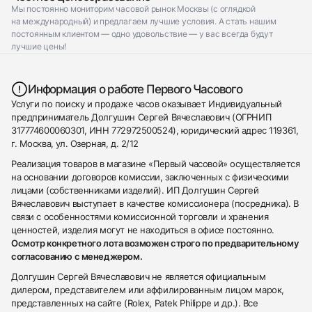
Мы постоянно мониторим часовой рынок Москвы (с оглядкой
на международный) и предлагаем лучшие условия. А стать нашим
постоянным клиентом — одно удовольствие — у вас всегда будут
лучшие цены!
Информация о работе Первого Часового
Услуги по поиску и продаже часов оказывает Индивидуальный
предприниматель Долгушин Сергей Вячеславович (ОГРНИП
317774600060301, ИНН 772972500524), юридический адрес 119361,
г. Москва, ул. Озерная, д. 2/12
Реализация товаров в магазине «Первый часовой» осуществляется
на основании договоров комиссии, заключенных с физическими
лицами (собственниками изделий). ИП Долгушин Сергей
Вячеславович выступает в качестве комиссионера (посредника). В
связи с особенностями комиссионной торговли и хранения
ценностей, изделия могут не находиться в офисе постоянно.
Осмотр конкретного лота возможен строго по предварительному
согласованию с менеджером.
Долгушин Сергей Вячеславович не является официальным
дилером, представителем или аффилированным лицом марок,
представленных на сайте (Rolex, Patek Philippe и др.). Все