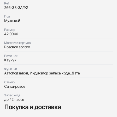
Заказать эти часы
Оставьте ваши контактные данные и мы свяжемся
Ref
с вами
266-33-3A/92
Оставьте ваши контактные данные и мы свяжемся
Bovet
с вами
UN Maxi Marine Diver 42.7 mm
Пол
Bovet
Идеальное
$12,900
Мужской
UN Maxi Marine Diver 42.7 mm
Идеальное
$12,900
Размер
42.0000
Материал корпуса
Розовое золото
Ремешок
Каучук
Приложите фото ваших часов…
Функции
Отправить заявку
Автоподзавод, Индикатор запаса хода, Дата
Отправить заявку
Стекло
Сапфировое
Запас хода
до 42 часов
Покупка и доставка