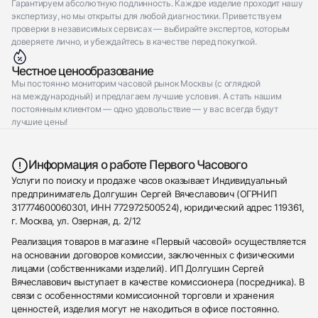
Гарантируем абсолютную подлинность. Каждое изделие проходит нашу
экспертизу, но мы открыты для любой диагностики. Приветствуем
проверки в независимых сервисах — выбирайте экспертов, которым
доверяете лично, и убеждайтесь в качестве перед покупкой.
Честное ценообразование
Мы постоянно мониторим часовой рынок Москвы (с оглядкой
на международный) и предлагаем лучшие условия. А стать нашим
постоянным клиентом — одно удовольствие — у вас всегда будут
лучшие цены!
Информация о работе Первого Часового
Услуги по поиску и продаже часов оказывает Индивидуальный
предприниматель Долгушин Сергей Вячеславович (ОГРНИП
317774600060301, ИНН 772972500524), юридический адрес 119361,
г. Москва, ул. Озерная, д. 2/12
Реализация товаров в магазине «Первый часовой» осуществляется
на основании договоров комиссии, заключенных с физическими
лицами (собственниками изделий). ИП Долгушин Сергей
Вячеславович выступает в качестве комиссионера (посредника). В
связи с особенностями комиссионной торговли и хранения
ценностей, изделия могут не находиться в офисе постоянно.