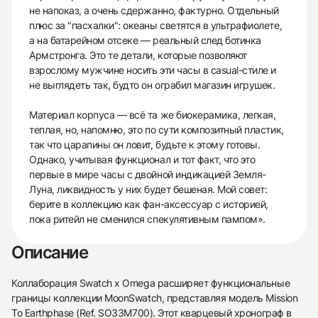
не напоказ, а очень сдержанно, фактурно. Отдельный
плюс за "пасхалки": океаны светятся в ультрафиолете,
а на батарейном отсеке — реальный след ботинка
Армстронга. Это те детали, которые позволяют
взрослому мужчине носить эти часы в casual-стиле и
не выглядеть так, будто он ограбил магазин игрушек.
Материал корпуса — всё та же биокерамика, легкая,
теплая, но, напомню, это по сути композитный пластик,
так что царапины он ловит, будьте к этому готовы.
Однако, учитывая функционал и тот факт, что это
первые в мире часы с двойной индикацией Земля-
Луна, ликвидность у них будет бешеная. Мой совет:
берите в коллекцию как фан-аксессуар с историей,
пока ритейл не сменился спекулятивным пампом».
Описание
Коллаборация Swatch x Omega расширяет функциональные
границы коллекции MoonSwatch, представляя модель Mission
To Earthphase (Ref. SO33M700). Этот кварцевый хронограф в