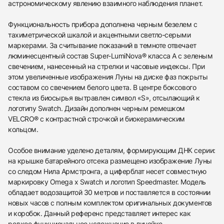
астрономическому явлению взаимного наблюдения планет.
Функциональность прибора дополнена черным безелем с
тахиметрической шкалой и акцентными светло-серыми
438
285
145
142
205
204
195
150
6
маркерами. За считывание показаний в темноте отвечает
люминесцентный состав Super-LumiNova® класса А с зеленым
свечением, нанесенный на стрелки и часовые индексы. При
этом увеличенные изображения Луны на диске фаз покрыты
составом со свечением белого цвета. В центре боксового
стекла из биосырья вытравлен символ «S», отсылающий к
логотипу Swatch. Дизайн дополнен черным ремешком
Трейд-ин часов
VELCRO® с контрастной строчкой и биокерамическим
кольцом.
Заказать эти часы
Оставьте ваши контактные данные и мы свяжемся
с вами
Оставьте ваши контактные данные и мы свяжемся
Особое внимание уделено деталям, формирующим ДНК серии:
Omega
с вами
Swatch x Omega Bioceramic Mission To
на крышке батарейного отсека размещено изображение Луны
Omega
Earthphase
со следом Нила Армстронга, а циферблат несет совместную
Swatch x Omega Bioceramic Mission To
Новые
Коробка + Документы
$650
маркировку Omega x Swatch и логотип Speedmaster. Модель
Earthphase
Новые
Коробка + Документы
обладает водозащитой 30 метров и поставляется в состоянии
$650
новых часов с полным комплектом оригинальных документов
и коробок. Данный референс представляет интерес как
редкое функциональное усложнение в линейке