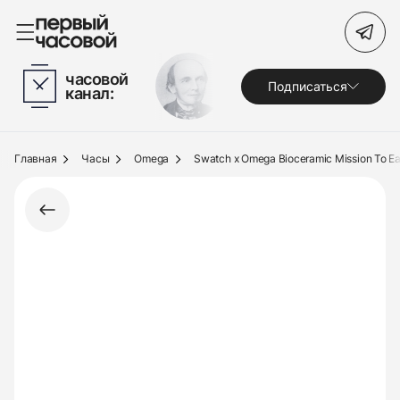
Поиск по сайту
часовой
Подписаться
канал:
Часы
Украшения
Главная
Часы
Omega
Swatch x Omega Bioceramic Mission To E
По брендам
Под заказ
Выкуп
Сервис
Журнал
О нас
Контакты