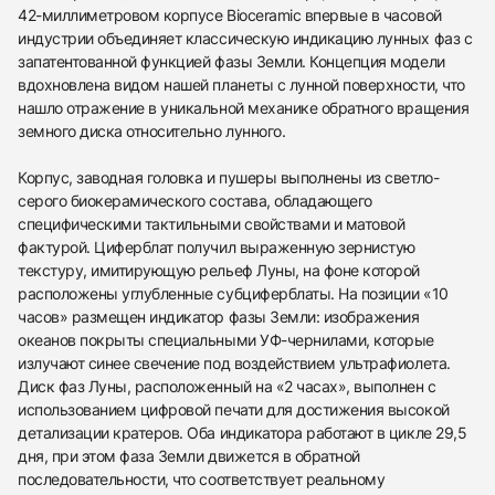
42-миллиметровом корпусе Bioceramic впервые в часовой
индустрии объединяет классическую индикацию лунных фаз с
запатентованной функцией фазы Земли. Концепция модели
вдохновлена видом нашей планеты с лунной поверхности, что
нашло отражение в уникальной механике обратного вращения
земного диска относительно лунного.
Корпус, заводная головка и пушеры выполнены из светло-
серого биокерамического состава, обладающего
специфическими тактильными свойствами и матовой
фактурой. Циферблат получил выраженную зернистую
текстуру, имитирующую рельеф Луны, на фоне которой
расположены углубленные субциферблаты. На позиции «10
часов» размещен индикатор фазы Земли: изображения
океанов покрыты специальными УФ-чернилами, которые
излучают синее свечение под воздействием ультрафиолета.
Диск фаз Луны, расположенный на «2 часах», выполнен с
использованием цифровой печати для достижения высокой
детализации кратеров. Оба индикатора работают в цикле 29,5
дня, при этом фаза Земли движется в обратной
последовательности, что соответствует реальному