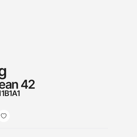
ng
ean 42
11B1A1