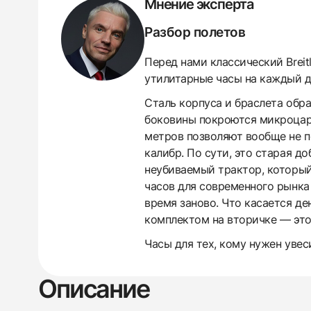
Мнение эксперта
Разбор полетов
Перед нами классический Breit
утилитарные часы на каждый д
Сталь корпуса и браслета обра
боковины покроются микроцара
метров позволяют вообще не п
калибр. По сути, это старая д
неубиваемый трактор, который
часов для современного рынка 
время заново. Что касается ден
комплектом на вторичке — это
438
285
145
142
205
204
195
150
6
Часы для тех, кому нужен уве
Описание