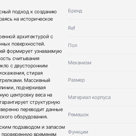
Бренд
ный подход к созданию
раясь на историческое
Трейд-ин часов
Ref
Заказать эти часы
Оставьте ваши контактные данные и мы свяжемся с
ренной архитектурой с
вами
нных поверхностей.
Оставьте ваши контактные данные и мы свяжемся с
Пол
Breitling
вами
Superocean 42
ией формирует узнаваемую
Breitling
Новые
Коробка + Документы
ность считывания
$5,150
Superocean 42
Механизм
екло с двусторонним
Новые
Коробка + Документы
$5,150
искажения, стирая
Размер
стрелками. Массивный
линии, подчеркивая
ную центровку веса на
Материал корпуса
 гарантирует структурную
уверенно переводит данные
Ремешок
ского оборудования.
ческим подзаводом и запасом
Приложите фото ваших часов…
Функции
и проверенную временем