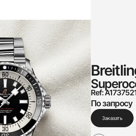
Breitli
Superoc
Ref: A173752
По запросу
Заказать