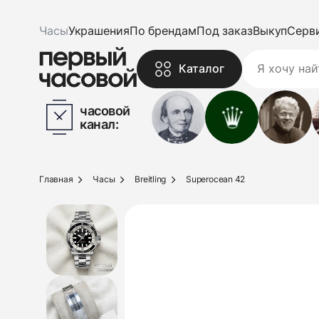
Часы
Украшения
По брендам
Под заказ
Выкуп
Серв
Каталог
часовой
канал:
Главная
Часы
Breitling
Superocean 42