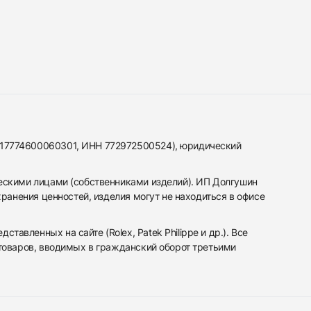
317774600060301, ИНН 772972500524), юридический
ескими лицами (собственниками изделий). ИП Долгушин
ранения ценностей, изделия могут не находиться в офисе
вленных на сайте (Rolex, Patek Philippe и др.). Все
 товаров, вводимых в гражданский оборот третьими