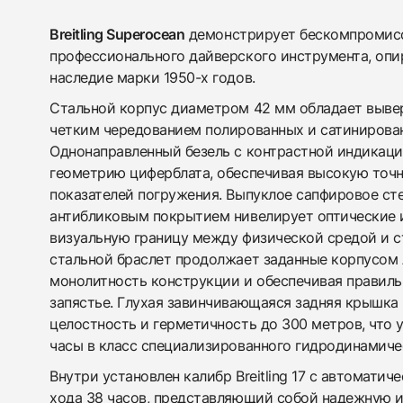
Breitling Superocean
демонстрирует бескомпромисс
профессионального дайверского инструмента, опи
наследие марки 1950-х годов.
Стальной корпус диаметром 42 мм обладает выве
четким чередованием полированных и сатинирова
Однонаправленный безель с контрастной индикац
геометрию циферблата, обеспечивая высокую точ
показателей погружения. Выпуклое сапфировое ст
антибликовым покрытием нивелирует оптические 
визуальную границу между физической средой и 
стальной браслет продолжает заданные корпусом 
монолитность конструкции и обеспечивая правиль
запястье. Глухая завинчивающаяся задняя крышка
целостность и герметичность до 300 метров, что 
часы в класс специализированного гидродинамиче
Внутри установлен калибр Breitling 17 с автомати
хода 38 часов, представляющий собой надежную 