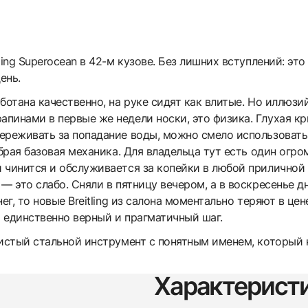
ling Superocean в 42-м кузове. Без лишних вступлений: эт
ень.
ботана качественно, на руке сидят как влитые. Но иллюзи
пинами в первые же недели носки, это физика. Глухая кр
ереживать за попадание воды, можно смело использовать
обрая базовая механика. Для владельца тут есть один огро
 чинится и обслуживается за копейки в любой приличной 
— это слабо. Сняли в пятницу вечером, а в воскресенье д
ег, то новые Breitling из салона моментально теряют в це
 единственно верный и прагматичный шаг.
систый стальной инструмент с понятным именем, который 
Характерист