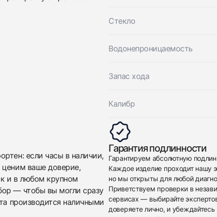
Отправить заявку
Стекло
Отправить заявку
Водонепроницаемость
Запас хода
Калибр
Гарантия подлинности
ртен: если часы в наличии,
Гарантируем абсолютную подлин
 ценим ваше доверие,
Каждое изделие проходит нашу э
ак и в любом крупном
но мы открыты для любой диагно
Приветствуем проверки в незав
бор — чтобы вы могли сразу
сервисах — выбирайте эксперто
ата производится наличными
доверяете лично, и убеждайтесь 