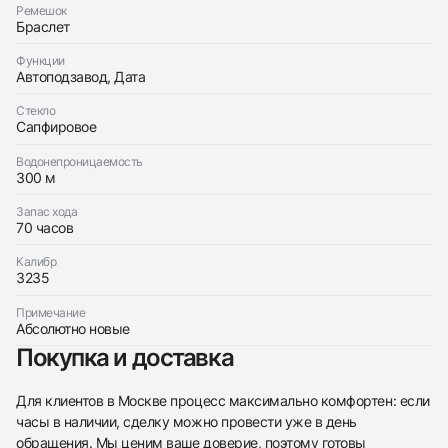
Ремешок
Браслет
Функции
Автоподзавод, Дата
Стекло
Сапфировое
Водонепроницаемость
300 м
Запас хода
70 часов
438
285
145
142
205
204
195
150
6
Калибр
3235
Примечание
Абсолютно новые
Покупка и доставка
Трейд-ин часов
Для клиентов в Москве процесс максимально комфортен: если
часы в наличии, сделку можно провести уже в день
Купить эти часы
Оставьте ваши контактные данные и мы свяжемся
обращения. Мы ценим ваше доверие, поэтому готовы
с вами