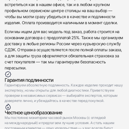
Оставьте ваши контактные данные и мы свяжемся
Rolex
встретиться как в нашем офисе, так и в любом крупном
с вами
Submariner Steel & Yellow Gold Black Dial
профильном сервисном центре столицы на ваш выбор —
Rolex
Новые
Коробка + Документы
чтобы вы могли сразу убедиться в качестве и подлинности
$23,200
Submariner Steel & Yellow Gold Black Dial
Новые
Коробка + Документы
изделия. Оплата производится наличными в момент сделки.
$23,200
Если мы ищем для вас модель под заказ, работа строится на
основании договора с предоплатой 25%. Также мы организуем
доставку в любые регионы России через курьерскую службу
СДЭК. Отправка осуществляется после полной оплаты заказа,
а для защиты груза оформляется обязательная страховка за
счет покупателя — так мы гарантируем безопасность
Приложите фото ваших часов…
пересылки.
Отправить заявку
Гарантия подлинности
Отправить заявку
Гарантируем абсолютную подлинность. Каждое изделие проходит нашу
экспертизу, но мы открыты для любой диагностики. Приветствуем
проверки в независимых сервисах — выбирайте экспертов, которым
доверяете лично, и убеждайтесь в качестве перед покупкой.
Честное ценообразование
Мы постоянно мониторим часовой рынок Москвы (с оглядкой
на международный) и предлагаем лучшие условия. А стать нашим
постоянным клиентом — одно удовольствие — у вас всегда будут