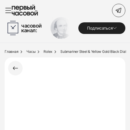
Поиск по сайту
часовой
Подписаться
канал:
Часы
Украшения
Главная
Часы
Rolex
Submariner Steel & Yellow Gold Black Dial
По брендам
Под заказ
Выкуп
Сервис
Журнал
О нас
Контакты