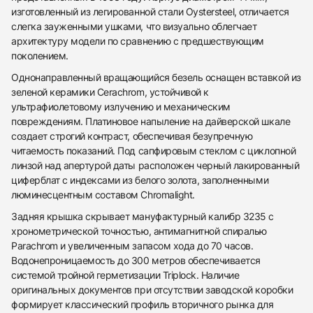
изготовленный из легированной стали Oystersteel, отличается
слегка зауженными ушками, что визуально облегчает
архитектуру модели по сравнению с предшествующим
поколением.
Однонаправленный вращающийся безель оснащен вставкой из
зеленой керамики Cerachrom, устойчивой к
ультрафиолетовому излучению и механическим
повреждениям. Платиновое напыление на дайверской шкале
создает строгий контраст, обеспечивая безупречную
читаемость показаний. Под сапфировым стеклом с циклопной
линзой над апертурой даты расположен черный лакированный
циферблат с индексами из белого золота, заполненными
люминесцентным составом Chromalight.
Задняя крышка скрывает мануфактурный калибр 3235 с
хронометрической точностью, антимагнитной спиралью
Parachrom и увеличенным запасом хода до 70 часов.
Водонепроницаемость до 300 метров обеспечивается
438
285
145
142
205
204
195
150
6
системой тройной герметизации Triplock. Наличие
оригинальных документов при отсутствии заводской коробки
формирует классический профиль вторичного рынка для