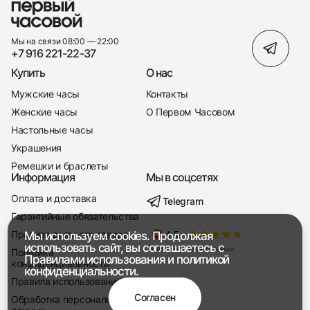
Мы на связи 08:00 — 22:00
+7 916 221-22-37
Купить
О нас
Мужские часы
Контакты
Женские часы
О Первом Часовом
Настольные часы
Украшения
Ремешки и браслеты
Информация
Мы в соцсетях
Оплата и доставка
Telegram
+7 916 221-22-37
Гарантийные обязательства
Правила возврата товара
Мы используем cookies. Продолжая
Мы насвязи 08:00 — 19:00
использовать сайт, вы соглашаетесь с
Политика
Правилами использования
и
политикой
конфиденциальности
конфиденциальности.
Правила использования
Согласен
Обработка персональных