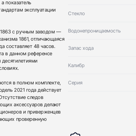
 а показатель
тандартам эксплуатации
Стекло
Приложите фото ваших часов…
Водонепроницаемость
1863 с ручным заводом —
Отправить заявку
ханизма 1861, отличающаяся
да составляет 48 часов.
Запас хода
Отправить заявку
та в данном референсе
й десятилетиями
Калибр
словиях.
ются в полном комплекте,
Серия
одель 2021 года действует
 Отсутствие следов
ующих аксессуаров делают
кционеров и приверженцев
тающих проверенную