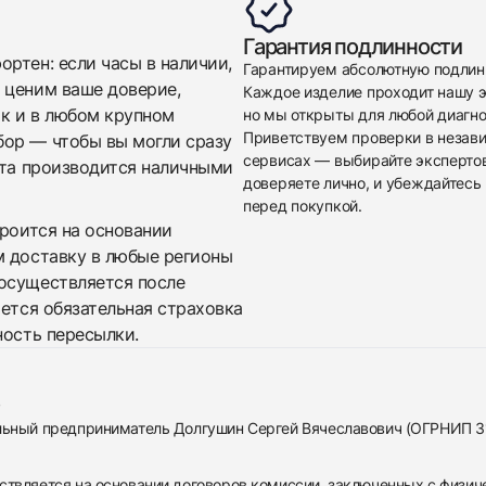
Гарантия подлинности
ртен: если часы в наличии,
Гарантируем абсолютную подлин
 ценим ваше доверие,
Каждое изделие проходит нашу э
ак и в любом крупном
но мы открыты для любой диагно
Приветствуем проверки в незав
бор — чтобы вы могли сразу
сервисах — выбирайте эксперто
ата производится наличными
доверяете лично, и убеждайтесь 
перед покупкой.
троится на основании
м доставку в любые регионы
осуществляется после
яется обязательная страховка
ность пересылки.
альный предприниматель Долгушин Сергей Вячеславович (ОГРНИП 
ствляется на основании договоров комиссии, заключенных с физич