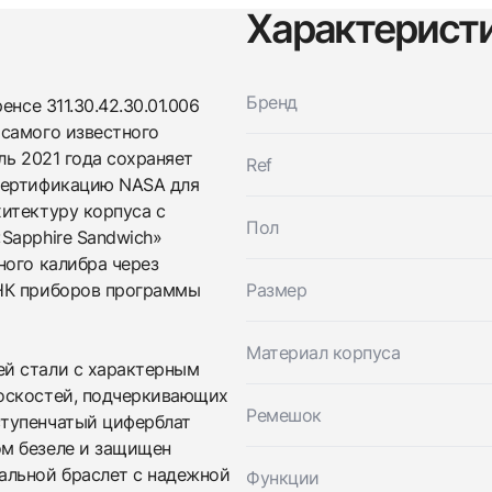
Характерист
Бренд
нсе 311.30.42.30.01.006
самого известного
ль 2021 года сохраняет
Ref
Трейд-ин часов
сертификацию NASA для
итектуру корпуса с
Заказать эти часы
Оставьте ваши контактные данные и мы свяжемся с
Пол
Sapphire Sandwich»
вами
Оставьте ваши контактные данные и мы свяжемся с
ного калибра через
Omega
вами
Speedmaster Moonwatch Professional
НК приборов программы
Размер
Omega
Chronograph 42 Mm
Speedmaster Moonwatch Professional
Идеальное
Коробка + Документы
$5,500
Chronograph 42 Mm
Материал корпуса
Идеальное
Коробка + Документы
й стали с характерным
$5,500
оскостей, подчеркивающих
Ремешок
тупенчатый циферблат
м безеле и защищен
альной браслет с надежной
Функции