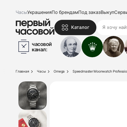
Часы
Украшения
По брендам
Под заказ
Выкуп
Серв
Каталог
часовой
канал:
Главная
Часы
Omega
Speedmaster Moonwatch Professio