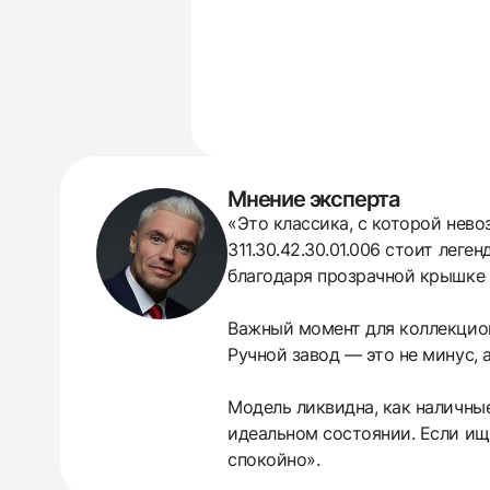
Мнение эксперта
«Это классика, с которой нево
311.30.42.30.01.006 стоит ле
благодаря прозрачной крышке в
Важный момент для коллекционе
Ручной завод — это не минус, а
Модель ликвидна, как наличные
идеальном состоянии. Если ищ
438
285
145
142
205
204
195
150
6
спокойно».