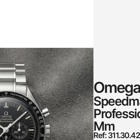
Omeg
Speedm
Professi
Mm
Ref: 311.30.4