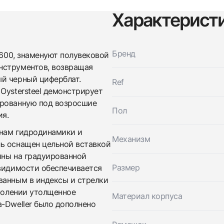
Характерист
Трейд-ин часов
Бренд
6600, знаменуют полувековой
нструментов, возвращая
Заказать эти часы
Оставьте ваши контактные данные и мы свяжемся с
й черный циферблат.
Ref
вами
Оставьте ваши контактные данные и мы свяжемся с
Oystersteel демонстрирует
Rolex
вами
Sea Dweller 43 mm Red Line
ированную под возросшие
Rolex
Пол
Новые
Коробка + Документы
ия.
$17,750
Sea Dweller 43 mm Red Line
Новые
Коробка + Документы
онам гидродинамики и
$17,750
Механизм
ь оснащен цельной вставкой
ины на градуированной
Размер
 видимости обеспечивается
ванным в индексы и стрелки
околении утолщенное
Материал корпуса
-Dweller было дополнено