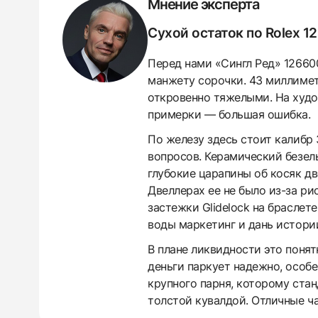
Мнение эксперта
Сухой остаток по Rolex 1
Перед нами «Сингл Ред» 12660
манжету сорочки. 43 миллимет
откровенно тяжелыми. На худом
примерки — большая ошибка.
По железу здесь стоит калибр 
вопросов. Керамический безель
глубокие царапины об косяк дв
Двеллерах ее не было из-за ри
застежки Glidelock на браслет
воды маркетинг и дань истории
В плане ликвидности это поня
438
285
145
142
205
204
195
150
6
деньги паркует надежно, особ
крупного парня, которому ста
толстой кувалдой. Отличные ч