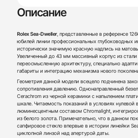
Описание
Rolex Sea-Dweller
, представленные в референсе 12
юбилей линии профессиональных глубоководных и
исторически значимую красную надпись на матовы
Увеличенный до 43 мм массивный корпус из стали 
переосмысленную архитектуру, специально адапт
габариты и интеграцию механизма нового поколен
Геометрия данной модели всецело подчинена зак
сопротивления давлению. Однонаправленный безел
Cerachrom из черной керамики с напылением плат
шкале. Читаемость показаний в условиях нулевой
люминесцентным составом Chromalight, интегриро
из белого золота. Примечательно, что в данном п
сапфировое стекло впервые в истории линейки Sea
циклопной линзой над апертурой даты.