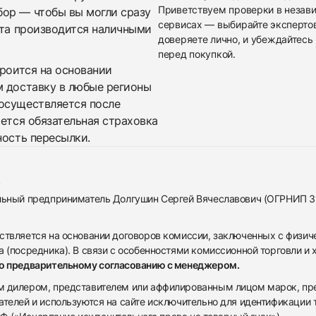
Приветствуем проверки в незав
бор — чтобы вы могли сразу
сервисах — выбирайте эксперто
ата производится наличными
доверяете лично, и убеждайтесь 
перед покупкой.
троится на основании
м доставку в любые регионы
осуществляется после
яется обязательная страховка
ность пересылки.
альный предприниматель Долгушин Сергей Вячеславович (ОГРНИП 
ствляется на основании договоров комиссии, заключенных с физич
 (посредника). В связи с особенностями комиссионной торговли и х
по предварительному согласованию с менеджером.
дилером, представителем или аффилированным лицом марок, предста
ателей и используются на сайте исключительно для идентификации