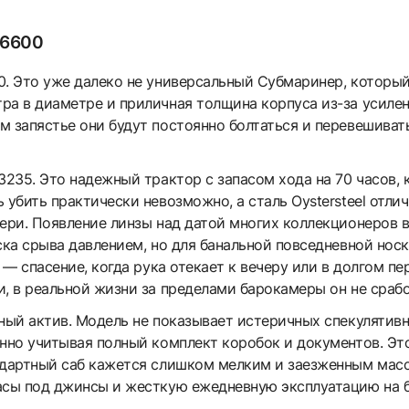
26600
0. Это уже далеко не универсальный Субмаринер, которы
ра в диаметре и приличная толщина корпуса из-за усилен
 запястье они будут постоянно болтаться и перевешивать
3235. Это надежный трактор с запасом хода на 70 часов,
 убить практически невозможно, а сталь Oystersteel отли
ери. Появление линзы над датой многих коллекционеров в
ска срыва давлением, но для банальной повседневной нос
е — спасение, когда рука отекает к вечеру или в долгом п
, в реальной жизни за пределами барокамеры он не срабо
тный актив. Модель не показывает истеричных спекулятивн
енно учитывая полный комплект коробок и документов. Эт
ндартный саб кажется слишком мелким и заезженным мас
асы под джинсы и жесткую ежедневную эксплуатацию на 