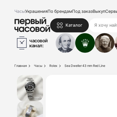
Часы
Украшения
По брендам
Под заказ
Выкуп
Серв
Каталог
часовой
канал:
Главная
Часы
Rolex
Sea Dweller 43 mm Red Line