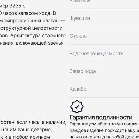
Ремешок
ибр 3235 с
Приложите фото ваших часов…
 часов запасом хода. В
Функции
декомпрессионный клапан —
Отправить заявку
 структурной целостности
Отправить заявку
ров. Архитектура стального
Стекло
инения, включающей звенья
Водонепроницаемость
Запас хода
Калибр
Гарантия подлинности
ртен: если часы в наличии,
Гарантируем абсолютную подлин
 ценим ваше доверие,
Каждое изделие проходит нашу э
ак и в любом крупном
но мы открыты для любой диагно