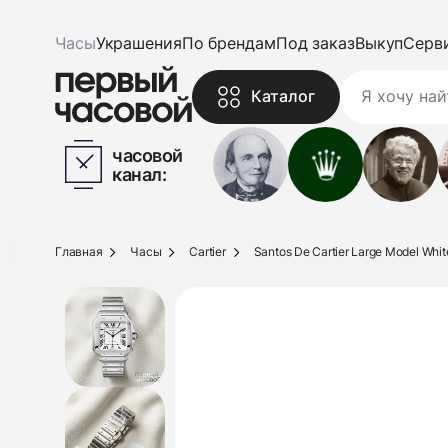
Часы
Украшения
По брендам
Под заказ
Выкуп
Серв
Каталог
часовой
канал:
Главная
Часы
Cartier
Santos De Cartier Large Model Whit