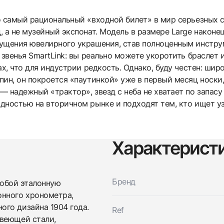
 самый рациональный «входной билет» в мир серьезных с
, а не музейный экспонат. Модель в размере Large након
ущения ювелирного украшения, став полноценным инстру
 звенья SmartLink: вы реально можете укоротить браслет 
ах, что для индустрии редкость. Однако, буду честен: ши
ин, он покроется «паутинкой» уже в первый месяц носки,
 надежный «трактор», звезд с неба не хватает по запасу 
дностью на вторичном рынке и подходят тем, кто ищет у
Характерист
Бренд
обой эталонную
онного хронометра,
го дизайна 1904 года.
Ref
авеющей стали,