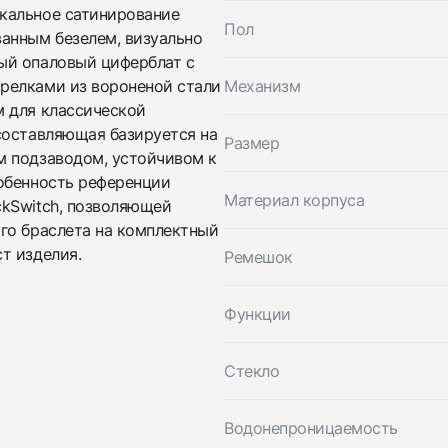
кальное сатинирование
Пол
Трейд-ин часов
анным безелем, визуально
ый опаловый циферблат с
Заказать эти часы
Оставьте ваши контактные данные и мы свяжемся с
релками из вороненой стали
Механизм
вами
м для классической
Оставьте ваши контактные данные и мы свяжемся с
Cartier
вами
составляющая базируется на
Santos De Cartier Large Model White Dial
Размер
Cartier
Новые
Коробка + Документы
м подзаводом, устойчивом к
$9,300
Santos De Cartier Large Model White Dial
обенность референции
Новые
Коробка + Документы
Материал корпуса
$9,300
ckSwitch, позволяющей
го браслета на комплектный
т изделия.
Ремешок
Функции
Стекло
Приложите фото ваших часов…
Водонепроницаемость