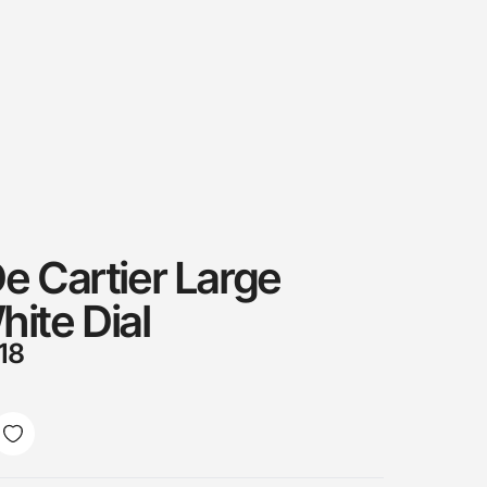
e Cartier Large
ite Dial
18