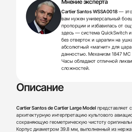
Мнение эксперта
Cartier Santos WSSA0018
— это
вам нужен универсальный боец
пропорции и избавилась от ощ
здесь — система QuickSwitch и
без отверток и царапин на ушк
абсолютный «магнит» для царап
данностью. Механизм 1847 MC —
Часы обладают отличной ликви
сложностей.
Описание
438
285
145
142
205
204
195
150
6
Cartier Santos de Cartier Large Model
представляет с
архитектурную интерпретацию культового авиаци
сохраняющую геометрическую чистоту оригинально
Корпус диаметром 39.8 мм, выполненный из нерж