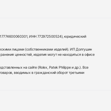
317774600060301, ИНН 772972500524), юридический
ескими лицами (собственниками изделий). ИП Долгушин
ранения ценностей, изделия могут не находиться в офисе
вленных на сайте (Rolex, Patek Philippe и др.). Все
 товаров, вводимых в гражданский оборот третьими