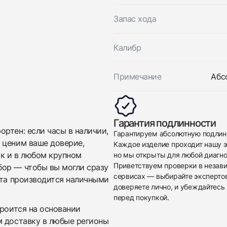
Отправить заявку
Отправить заявку
Запас хода
Калибр
Примечание
Абс
Гарантия подлинности
ртен: если часы в наличии,
Гарантируем абсолютную подлин
 ценим ваше доверие,
Каждое изделие проходит нашу э
ак и в любом крупном
но мы открыты для любой диагно
Приветствуем проверки в незав
бор — чтобы вы могли сразу
сервисах — выбирайте эксперто
ата производится наличными
доверяете лично, и убеждайтесь 
перед покупкой.
троится на основании
м доставку в любые регионы