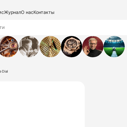
ис
Журнал
О нас
Контакты
e Dial