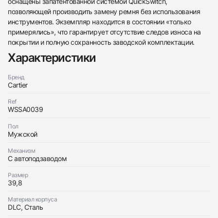
оснащены запатентованной системой QuickSwitch,
438
285
145
142
205
204
195
150
6
позволяющей производить замену ремня без использования
инструментов. Экземпляр находится в состоянии «только
примерялись», что гарантирует отсутствие следов износа на
покрытии и полную сохранность заводской комплектации.
Характеристики
Бренд
Трейд-ин часов
Cartier
Заказать эти часы
Оставьте ваши контактные данные и мы свяжемся
Ref
с вами
WSSA0039
Оставьте ваши контактные данные и мы свяжемся
Cartier
с вами
Santos De Cartier Black ADLC
Пол
Cartier
Как новые
Коробка + Документы
Мужской
$9,800
Santos De Cartier Black ADLC
Как новые
Коробка + Документы
Механизм
$9,800
С автоподзаводом
Размер
39,8
Материал корпуса
DLC, Сталь
Приложите фото ваших часов…