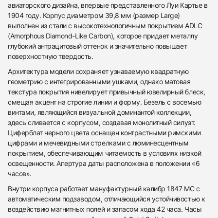
авиаторского дизайна, впервые представленного Луи Картье в
1904 году. Корпус диаметром 39,8 мм (размер Large)
выполнен из стали с высокотехнологичным покрытием ADLC
(Amorphous Diamond-Like Carbon), которое придает металлу
глубокий антрацитовый оттенок и значительно повышает
поверхностную твердость.
Архитектура модели сохраняет узнаваемую квадратную
геометрию с интегрированными ушками, однако матовая
текстура покрытия нивелирует привычный ювелирный блеск,
смещая акцент на строгие линии и форму. Безель с восемью
винтами, являющийся визуальной доминантой коллекции,
здесь сливается с корпусом, создавая монолитный силуэт.
Циферблат черного цвета оснащен контрастными римскими
цифрами и мечевидными стрелками с люминесцентным
покрытием, обеспечивающим читаемость в условиях низкой
освещенности. Апертура даты расположена в положении «6
часов».
Внутри корпуса работает мануфактурный калибр 1847 MC с
автоматическим подзаводом, отличающийся устойчивостью к
воздействию магнитных полей и запасом хода 42 часа. Часы