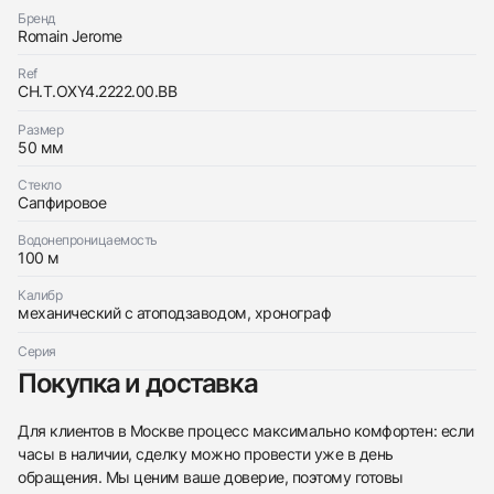
с вами
Titanic-DNA - Rusted steel T-OXY IV Chronograph
Romain Jerome
Бренд
Ultimate Pink Gold Mat
Titanic-DNA - Rusted steel T-OXY IV Chronograph
Romain Jerome
Хорошее
$17,550
Ultimate Pink Gold Mat
Хорошее
Ref
$17,550
CH.T.OXY4.2222.00.BB
Размер
50 мм
Стекло
Сапфировое
Приложите фото ваших часов…
Водонепроницаемость
100 м
Отправить заявку
Калибр
Отправить заявку
механический с атоподзаводом, хронограф
Серия
Покупка и доставка
Для клиентов в Москве процесс максимально комфортен: если
часы в наличии, сделку можно провести уже в день
обращения. Мы ценим ваше доверие, поэтому готовы