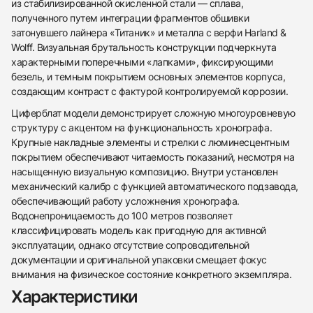
из стабилизированной окисленной стали — сплава,
полученного путем интеграции фрагментов обшивки
затонувшего лайнера «Титаник» и металла с верфи Harland &
Wolff. Визуальная брутальность конструкции подчеркнута
характерными поперечными «лапками», фиксирующими
безель, и темным покрытием основных элементов корпуса,
создающим контраст с фактурой контролируемой коррозии.
Циферблат модели демонстрирует сложную многоуровневую
структуру с акцентом на функциональность хронографа.
Крупные накладные элементы и стрелки с люминесцентным
438
285
145
142
205
204
195
150
6
покрытием обеспечивают читаемость показаний, несмотря на
насыщенную визуальную композицию. Внутри установлен
механический калибр с функцией автоматического подзавода,
обеспечивающий работу усложнения хронографа.
Водонепроницаемость до 100 метров позволяет
классифицировать модель как пригодную для активной
эксплуатации, однако отсутствие сопроводительной
Трейд-ин часов
документации и оригинальной упаковки смещает фокус
внимания на физическое состояние конкретного экземпляра.
Заказать эти часы
Оставьте ваши контактные данные и мы свяжемся
с вами
Характеристики
Оставьте ваши контактные данные и мы свяжемся
Romain Jerome