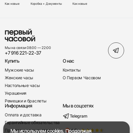
Как новые
Коробка + Документы
Как новые
Мы на связи 08:00 — 22:00
+7 916 221-22-37
Купить
О нас
Мужские часы
Контакты
Женские часы
О Первом Часовом
Настольные часы
Украшения
Ремешки и браслеты
Информация
Мы в соцсетях
Оплата и доставка
Telegram
+7 916 221-22-37
Гарантийные обязательства
Правила возврата товара
Мы используем cookies. Продолжая