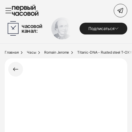
Поиск по сайту
часовой
Подписаться
канал:
Часы
Украшения
Главная
Часы
Romain Jerome
Titanic-DNA - Rusted steel T-OXY
По брендам
Под заказ
Выкуп
Сервис
Журнал
О нас
Контакты