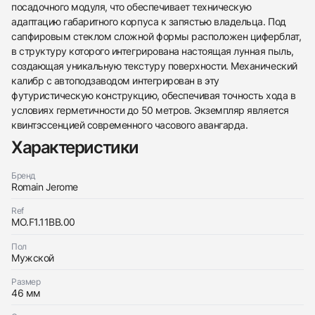
посадочного модуля, что обеспечивает техническую
адаптацию габаритного корпуса к запястью владельца. Под
сапфировым стеклом сложной формы расположен циферблат,
в структуру которого интегрирована настоящая лунная пыль,
создающая уникальную текстуру поверхности. Механический
калибр с автоподзаводом интегрирован в эту
футуристическую конструкцию, обеспечивая точность хода в
438
285
145
142
205
204
195
150
6
условиях герметичности до 50 метров. Экземпляр является
квинтэссенцией современного часового авангарда.
Характеристики
Бренд
Romain Jerome
Трейд-ин часов
Ref
MO.F1.11BB.00
Заказать эти часы
Оставьте ваши контактные данные и мы свяжемся
с вами
Пол
Оставьте ваши контактные данные и мы свяжемся
Romain Jerome
Мужской
с вами
Steel Mood Ochre
Romain Jerome
Хорошее
Коробка + Документы
Размер
$6,700
Steel Mood Ochre
46 мм
Хорошее
Коробка + Документы
$6,700