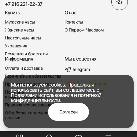
+7 916 221-22-37
Купить
О нас
Мужские часы
Контакты
Женские часы
О Первом Часовом
Настольные часы
Украшения
Ремешки и браслеты
Информация
Мы в соцсетях
Оплата и доставка
Telegram
+7 916 221-22-37
Гарантийные обязательства
Правила возврата товара
Мы используем cookies. Продолжая
Мы насвязи 08:00 — 19:00
использовать сайт, вы соглашаетесь с
Политика
Правилами использования
и
политикой
конфиденциальности
конфиденциальности.
Правила использования
Согласен
Обработка персональных
данных