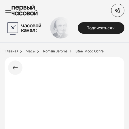
Поиск по сайту
часовой
Подписаться
канал:
Часы
Украшения
Главная
Часы
Romain Jerome
Steel Mood Ochre
По брендам
Под заказ
Выкуп
Сервис
Журнал
О нас
Контакты