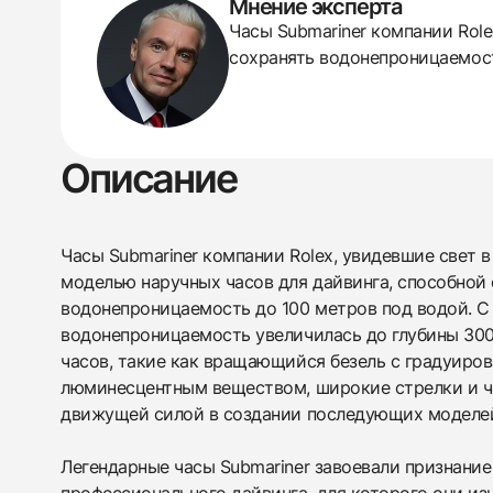
Мнение эксперта
Часы Submariner компании Role
сохранять водонепроницаемост
Описание
438
285
145
142
205
204
195
150
6
Часы Submariner компании Rolex, увидевшие свет в
моделью наручных часов для дайвинга, способной
водонепроницаемость до 100 метров под водой. С
водонепроницаемость увеличилась до глубины 30
часов, такие как вращающийся безель с градуиров
люминесцентным веществом, широкие стрелки и ча
движущей силой в создании последующих моделей 
Легендарные часы Submariner завоевали признание