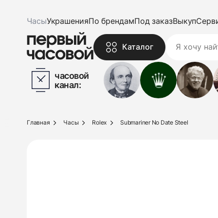
Часы
Украшения
По брендам
Под заказ
Выкуп
Серв
Каталог
часовой
канал:
Главная
Часы
Rolex
Submariner No Date Steel