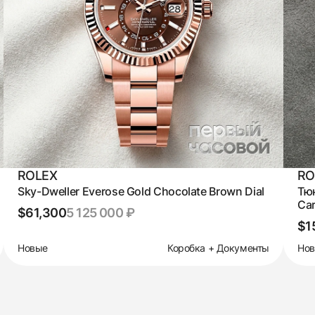
ROLEX
RO
Sky-Dweller Everose Gold Chocolate Brown Dial
Тюн
Car
$61,300
5 125 000 ₽
$1
Новые
Коробка + Документы
Но