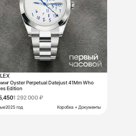
LEX
инг Oyster Perpetual Datejust 41Mm Who
es Edition
5,450
1 292 000 ₽
вые
2025 год
Коробка + Документы