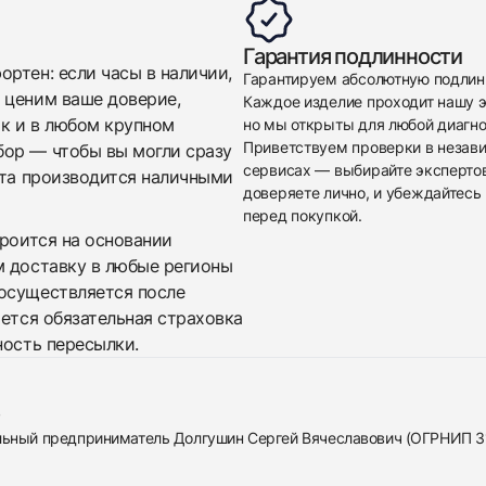
Гарантия подлинности
ртен: если часы в наличии,
Гарантируем абсолютную подлин
 ценим ваше доверие,
Каждое изделие проходит нашу э
ак и в любом крупном
но мы открыты для любой диагно
Приветствуем проверки в незав
бор — чтобы вы могли сразу
сервисах — выбирайте эксперто
ата производится наличными
доверяете лично, и убеждайтесь 
перед покупкой.
троится на основании
м доставку в любые регионы
осуществляется после
яется обязательная страховка
ность пересылки.
альный предприниматель Долгушин Сергей Вячеславович (ОГРНИП 