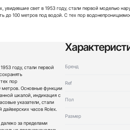
x, увидевшие свет в 1953 году, стали первой моделью нар
ь до 100 метров под водой. С тех пор водонепроницаемос
Характерист
Бренд
 1953 году, стали первой
 сохранять
 тех пор
Ref
0 метров. Основные функции
анной шкалой, индикация с
Пол
совые указатели, стали
дайверских часов Rolex.
Трейд-ин часов
Размер
Заказать эти часы
 далеко за пределами
Оставьте ваши контактные данные и мы свяжемся с