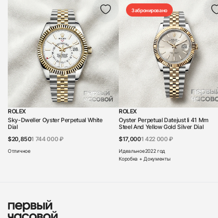
Забронировано
ROLEX
ROLEX
Sky-Dweller Oyster Perpetual White
Oyster Perpetual Datejust Ii 41 Mm
Dial
Steel And Yellow Gold Silver Dial
$20,850
1 744 000 ₽
$17,000
1 422 000 ₽
Отличное
Идеальное
2022 год
Коробка + Документы