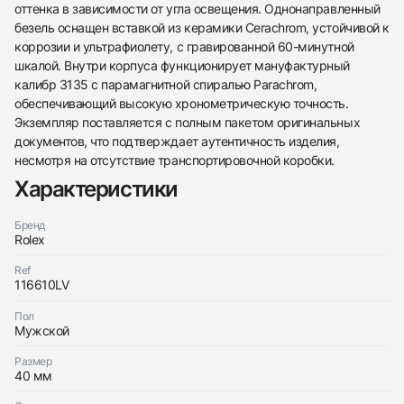
оттенка в зависимости от угла освещения. Однонаправленный
безель оснащен вставкой из керамики Cerachrom, устойчивой к
коррозии и ультрафиолету, с гравированной 60-минутной
шкалой. Внутри корпуса функционирует мануфактурный
калибр 3135 с парамагнитной спиралью Parachrom,
обеспечивающий высокую хронометрическую точность.
Экземпляр поставляется с полным пакетом оригинальных
438
285
145
142
205
204
195
150
6
документов, что подтверждает аутентичность изделия,
несмотря на отсутствие транспортировочной коробки.
Характеристики
Бренд
Rolex
Ref
Трейд-ин часов
116610LV
Заказать эти часы
Оставьте ваши контактные данные и мы свяжемся
Пол
с вами
Мужской
Оставьте ваши контактные данные и мы свяжемся
Rolex
с вами
Submariner Anniversary
Размер
Rolex
Хорошее
Документы
40 мм
$7,650
Submariner Anniversary
Хорошее
Документы