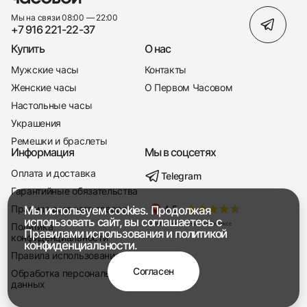
Мы на связи 08:00 — 22:00
+7 916 221-22-37
Купить
О нас
Мужские часы
Контакты
Женские часы
О Первом Часовом
Настольные часы
Украшения
Ремешки и браслеты
Информация
Мы в соцсетях
Оплата и доставка
Telegram
+7 916 221-22-37
Гарантийные обязательства
Правила возврата товара
Мы используем cookies. Продолжая
Мы насвязи 08:00 — 19:00
использовать сайт, вы соглашаетесь с
Политика
Правилами использования
и
политикой
конфиденциальности
конфиденциальности.
Правила использования
Согласен
Обработка персональных
данных