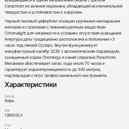
Cerachrom из зеленой керамики, обладающей исключительной
твердостью и устойчивостью к коррозии.
Черный лаковый циферблат оснащен крупными накладными
метками и стрелками с люминесцентным веществом
Chromalight для читаемости в условиях отсутствия освещения.
Апертура даты традиционно расположена в положении «3
часа» под линзой Cyclops. Внутри функционирует
мануфактурный калибр 3235 с автоматическим подзаводом,
оснащенный ходом Chronergy и синей спиралью Parachrom.
Механизм обеспечивает запас хода около 70 часов и
гарантирует водонепроницаемость до 300 метров,
подтверждая статус профессионального инструмента.
Характеристики
438
285
145
142
205
204
195
150
6
Бренд
Rolex
Ref
126610LV
Пол