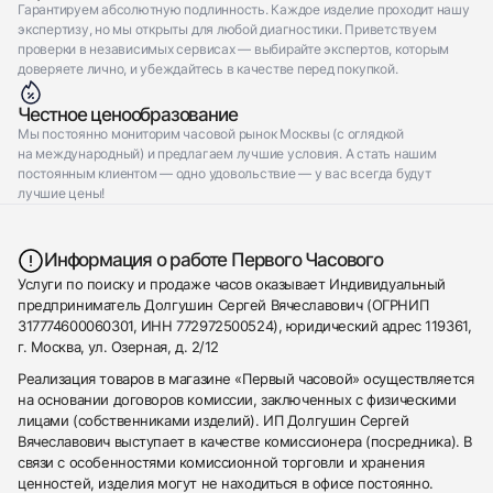
Гарантируем абсолютную подлинность. Каждое изделие проходит нашу
экспертизу, но мы открыты для любой диагностики. Приветствуем
проверки в независимых сервисах — выбирайте экспертов, которым
доверяете лично, и убеждайтесь в качестве перед покупкой.
Честное ценообразование
Мы постоянно мониторим часовой рынок Москвы (с оглядкой
на международный) и предлагаем лучшие условия. А стать нашим
постоянным клиентом — одно удовольствие — у вас всегда будут
лучшие цены!
Информация о работе Первого Часового
Услуги по поиску и продаже часов оказывает Индивидуальный
предприниматель Долгушин Сергей Вячеславович (ОГРНИП
317774600060301, ИНН 772972500524), юридический адрес 119361,
г. Москва, ул. Озерная, д. 2/12
Реализация товаров в магазине «Первый часовой» осуществляется
на основании договоров комиссии, заключенных с физическими
лицами (собственниками изделий). ИП Долгушин Сергей
Вячеславович выступает в качестве комиссионера (посредника). В
связи с особенностями комиссионной торговли и хранения
ценностей, изделия могут не находиться в офисе постоянно.