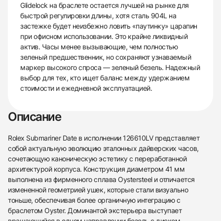
Glidelock на браслете остается лучшей на рынке для
быстрой регулировки длины, хотя сталь 904L на
застежке будет неизбежно ловить «паутинку» царапин
при офисном использовании. Это крайне ликвидный
актив. Часы менее вызывающие, чем полностью
зеленый предшественник, но сохраняют узнаваемый
маркер высокого спроса — зеленый безель. Надежный
выбор для тех, кто ищет баланс между удержанием
стоимости и ежедневной эксплуатацией.
Описание
Rolex Submariner Date в исполнении 126610LV представляет
собой актуальную эволюцию эталонных дайверских часов,
сочетающую каноническую эстетику с переработанной
архитектурой корпуса. Конструкция диаметром 41 мм
выполнена из фирменного сплава Oystersteel и отличается
измененной геометрией ушек, которые стали визуально
тоньше, обеспечивая более органичную интеграцию с
браслетом Oyster. Доминантой экстерьера выступает
вращающийся в одном направлении безель с диском