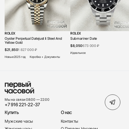
ROLEX
ROLEX
Oyster Perpetual Datejust Ii Steel And
Submariner Date
Yellow Gold
$8,050
673 000 ₽
$21,850
1 827 000 ₽
Идеальное
Новые
2025 год
Коробка + Документы
Мы на связи 08:00 — 22:00
+7 916 221-22-37
Купить
О нас
Мужские часы
Контакты
Женские часы
О Первом Часовом