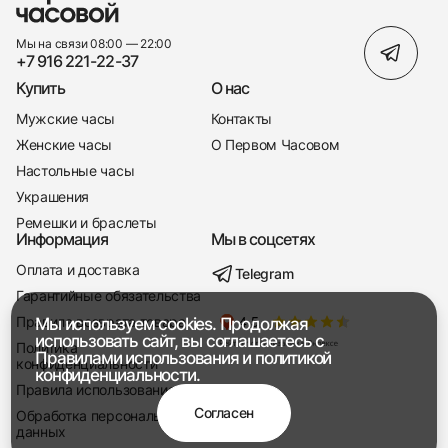
Мы на связи 08:00 — 22:00
+7 916 221-22-37
Купить
О нас
Мужские часы
Контакты
Женские часы
О Первом Часовом
Настольные часы
Украшения
Ремешки и браслеты
Информация
Мы в соцсетях
Оплата и доставка
Telegram
+7 916 221-22-37
Гарантийные обязательства
Правила возврата товара
Мы используем cookies. Продолжая
Мы насвязи 08:00 — 19:00
использовать сайт, вы соглашаетесь с
Политика
Правилами использования
и
политикой
конфиденциальности
конфиденциальности.
Правила использования
Согласен
Обработка персональных
данных