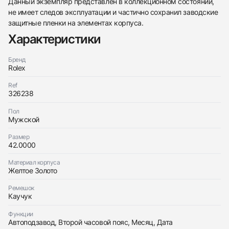
Данный экземпляр представлен в коллекционном состоянии,
не имеет следов эксплуатации и частично сохранил заводские
защитные пленки на элементах корпуса.
Характеристики
Трейд-ин часов
Бренд
Заказать эти часы
Оставьте ваши контактные данные и мы свяжемся
Rolex
с вами
Оставьте ваши контактные данные и мы свяжемся
Rolex
Ref
с вами
Sky Dweller 42mm Yellow Gold 2021
326238
Rolex
Новые
Коробка + Документы
$39,150
Sky Dweller 42mm Yellow Gold 2021
Пол
Новые
Коробка + Документы
Мужской
$39,150
Размер
42.0000
Материал корпуса
Желтое Золото
Приложите фото ваших часов…
Ремешок
Каучук
Отправить заявку
Функции
Отправить заявку
Автоподзавод, Второй часовой пояс, Месяц, Дата