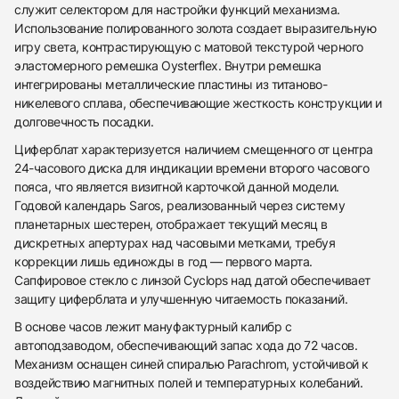
служит селектором для настройки функций механизма.
Использование полированного золота создает выразительную
игру света, контрастирующую с матовой текстурой черного
эластомерного ремешка Oysterflex. Внутри ремешка
интегрированы металлические пластины из титаново-
никелевого сплава, обеспечивающие жесткость конструкции и
долговечность посадки.
Циферблат характеризуется наличием смещенного от центра
24-часового диска для индикации времени второго часового
пояса, что является визитной карточкой данной модели.
Годовой календарь Saros, реализованный через систему
планетарных шестерен, отображает текущий месяц в
дискретных апертурах над часовыми метками, требуя
коррекции лишь единожды в год — первого марта.
Сапфировое стекло с линзой Cyclops над датой обеспечивает
защиту циферблата и улучшенную читаемость показаний.
В основе часов лежит мануфактурный калибр с
438
285
145
142
205
204
195
150
6
автоподзаводом, обеспечивающий запас хода до 72 часов.
Механизм оснащен синей спиралью Parachrom, устойчивой к
воздействию магнитных полей и температурных колебаний.