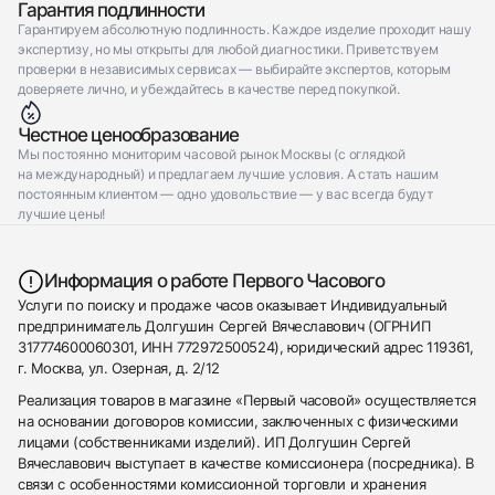
Гарантия подлинности
Гарантируем абсолютную подлинность. Каждое изделие проходит нашу
экспертизу, но мы открыты для любой диагностики. Приветствуем
проверки в независимых сервисах — выбирайте экспертов, которым
доверяете лично, и убеждайтесь в качестве перед покупкой.
Честное ценообразование
Мы постоянно мониторим часовой рынок Москвы (с оглядкой
на международный) и предлагаем лучшие условия. А стать нашим
постоянным клиентом — одно удовольствие — у вас всегда будут
лучшие цены!
Информация о работе Первого Часового
Услуги по поиску и продаже часов оказывает Индивидуальный
предприниматель Долгушин Сергей Вячеславович (ОГРНИП
317774600060301, ИНН 772972500524), юридический адрес 119361,
г. Москва, ул. Озерная, д. 2/12
Реализация товаров в магазине «Первый часовой» осуществляется
на основании договоров комиссии, заключенных с физическими
лицами (собственниками изделий). ИП Долгушин Сергей
Вячеславович выступает в качестве комиссионера (посредника). В
связи с особенностями комиссионной торговли и хранения