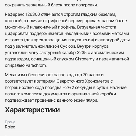
сохранять зеркальный блеск после полировки.
Референс 126300 отличается строгим гладким безелем,
который, в отличие от рифленой версии, придает часам более
монолитный и лаконичный профиль. Визуальная чистота
циферблата поддерживается накладными часовыми метками
из золота (для предотвращения потускнения) и апертурой даты
под увеличительной линзой Cyclops. Внутри корпуса
установлен мануфактурный калибр 3235 с автоматическим
подзаводом, оснащенный спуском Chronergy и парамагнитной
спиралью Parachrom.
Механизм обеспечивает запас хода до 70 часов и
соответствует критериям Сверхточного Хронометра с
погрешностью хода порядка −2/+2 секунды в сутки. Наличие
полного комплекта документов и оригинальной коробки
438
285
145
142
205
204
195
150
6
подтверждает провенанс данного экземпляра.
Характеристики
Бренд
Rolex