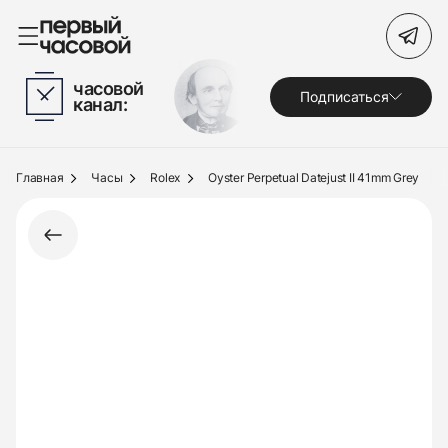
Поиск по сайту
часовой
Подписаться
канал:
Часы
Украшения
Главная
Часы
Rolex
Oyster Perpetual Datejust II 41mm Grey
По брендам
Под заказ
Выкуп
Сервис
Журнал
О нас
Контакты