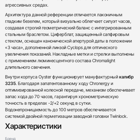
агрессивных средах.
Архитектура данной референции отличается лаконичным
гладким безелем, который визуально облегчает силуэт часов,
создавая строгий геометрический баланс с интегрированным
стальным браслетом. Циферблат, защищенный сапфировым
стеклом, оснащен канонической апертурой даты в положении
«3 часа», дополненной линзой Cyclops для оптического
увеличения показаний. Накладные метки и стрелки выполнены
с применением люминесцентного состава Chromalight
длительного свечения.
Внутри корпуса Oyster функционирует мануфактурный
калибр
3235
. Благодаря запатентованному ходу Chronergy и
оптимизированной колесной передаче, механизм обеспечивает
запас хода до 70 часов, гарантируя хронометрическую
точность в пределах -2/+2 секунд в сутки.
438
285
145
142
205
204
195
150
6
Водонепроницаемость до 100 метров обеспечивается
системой двойной герметизации заводной головки Twinlock.
Характеристики
Бренд