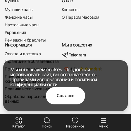
Купить
О нас
Мужские часы
Контакты
Женские часы
О Первом Часовом
Настольные часы
Украшения
Ремешки и браслеты
Информация
Мы в соцсетях
Оплата и доставка
Telegram
+7 916 221-22-37
Гарантийные обязательства
Правила возврата товара
Мы используем cookies. Продолжая
Мы насвязи 08:00 — 19:00
использовать сайт, вы соглашаетесь с
Политика
Правилами использования
и
политикой
конфиденциальности
конфиденциальности.
Правила использования
Согласен
Обработка персональных
данных
Каталог
Поиск
Избранное
Меню