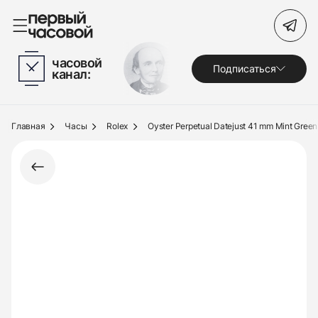
Поиск по сайту
часовой
Подписаться
канал:
Часы
Украшения
Главная
Часы
Rolex
Oyster Perpetual Datejust 41 mm Mint Green
По брендам
Под заказ
Выкуп
Сервис
Журнал
О нас
Контакты