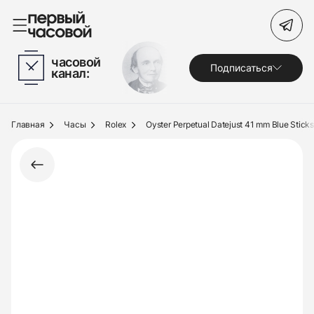
Поиск по сайту
часовой
Подписаться
канал:
Часы
Украшения
Главная
Часы
Rolex
Oyster Perpetual Datejust 41 mm Blue Sticks
По брендам
Под заказ
Выкуп
Сервис
Журнал
О нас
Контакты