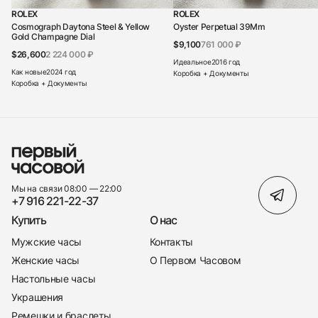
ROLEX
ROLEX
Cosmograph Daytona Steel & Yellow
Oyster Perpetual 39Mm
Gold Champagne Dial
$9,100
761 000 ₽
$26,600
2 224 000 ₽
Идеальное
2016 год
Как новые
2024 год
Коробка + Документы
Коробка + Документы
Мы на связи 08:00 — 22:00
+7 916 221-22-37
Купить
О нас
Мужские часы
Контакты
Женские часы
О Первом Часовом
Настольные часы
Украшения
Ремешки и браслеты