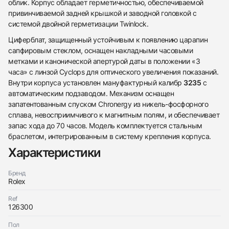
облик. Корпус обладает герметичностью, обеспечиваемой
привинчиваемой задней крышкой и заводной головкой с
системой двойной герметизации Twinlock.
Циферблат, защищенный устойчивым к появлению царапин
сапфировым стеклом, оснащен накладными часовыми
метками и канонической апертурой даты в положении «3
часа» с линзой Cyclops для оптического увеличения показаний.
Внутри корпуса установлен мануфактурный калибр
3235
с
автоматическим подзаводом. Механизм оснащен
запатентованным спуском Chronergy из никель-фосфорного
сплава, невосприимчивого к магнитным полям, и обеспечивает
запас хода до 70 часов. Модель комплектуется стальным
браслетом, интегрированным в систему крепления корпуса.
438
285
145
142
205
204
195
150
6
Характеристики
Бренд
Rolex
Ref
126300
Трейд-ин часов
Пол