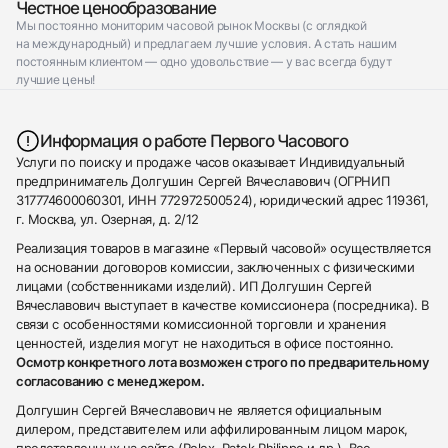
Честное ценообразование
Мы постоянно мониторим часовой рынок Москвы (с оглядкой
на международный) и предлагаем лучшие условия. А стать нашим
постоянным клиентом — одно удовольствие — у вас всегда будут
лучшие цены!
Информация о работе Первого Часового
Услуги по поиску и продаже часов оказывает Индивидуальный
предприниматель Долгушин Сергей Вячеславович (ОГРНИП
317774600060301, ИНН 772972500524), юридический адрес 119361,
г. Москва, ул. Озерная, д. 2/12
Реализация товаров в магазине «Первый часовой» осуществляется
на основании договоров комиссии, заключенных с физическими
лицами (собственниками изделий). ИП Долгушин Сергей
Вячеславович выступает в качестве комиссионера (посредника). В
связи с особенностями комиссионной торговли и хранения
ценностей, изделия могут не находиться в офисе постоянно.
Осмотр конкретного лота возможен строго по предварительному
согласованию с менеджером.
Долгушин Сергей Вячеславович не является официальным
дилером, представителем или аффилированным лицом марок,