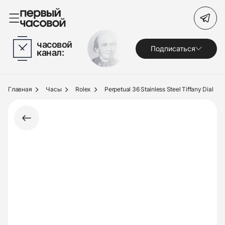
Поиск по сайту
часовой
Подписаться
канал:
Часы
Украшения
Главная
Часы
Rolex
Perpetual 36 Stainless Steel Tiffany Dial
По брендам
Под заказ
Выкуп
Сервис
Журнал
О нас
Контакты