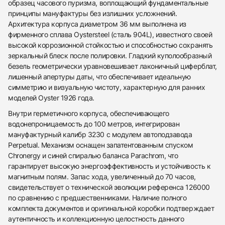
образец часового пуризма, воплощающий фундаментальные
принципы мануфактуры без излишних усложнений.
Архитектура корпуса диаметром 36 мм выполнена из
фирменного сплава Oystersteel (сталь 904L), известного своей
высокой коррозионной стойкостью и способностью сохранять
зеркальный блеск после полировки. Гладкий куполообразный
безель геометрически уравновешивает лаконичный циферблат,
лишенный апертуры даты, что обеспечивает идеальную
симметрию и визуальную чистоту, характерную для ранних
моделей Oyster 1926 года.
Внутри герметичного корпуса, обеспечивающего
водонепроницаемость до 100 метров, интегрирован
мануфактурный калибр 3230 с модулем автоподзавода
Perpetual. Механизм оснащен запатентованным спуском
Chronergy и синей спиралью баланса Parachrom, что
гарантирует высокую энергоэффективность и устойчивость к
магнитным полям. Запас хода, увеличенный до 70 часов,
свидетельствует о технической эволюции референса 126000
438
285
145
142
205
204
195
150
6
по сравнению с предшественниками. Наличие полного
комплекта документов и оригинальной коробки подтверждает
аутентичность и коллекционную целостность данного