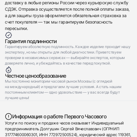
доставку в любые регионы России через курьерскую службу
СДЭК. Отправка осуществляется после полной оплаты заказа,
а для защиты груза оформляется обязательная страховка за
счет покупателя — так мы гарантируем безопасность
пересылки.
Гарантия подлинности
Гарантируем абсолютную подлинность. Каждое изделие проходит нашу
экспертизу, но мы открыты для любой диагностики. Приветствуем
проверки в независимых сервисах — выбирайте экспертов, которым
доверяете лично, и убеждайтесь в качестве перед покупкой.
Честное ценообразование
Мы постоянно мониторим часовой рынок Москвы (с оглядкой
на международный) и предлагаем лучшие условия. А стать нашим
постоянным клиентом — одно удовольствие — у вас всегда будут
лучшие цены!
Информация о работе Первого Часового
Услуги по поиску и продаже часов оказывает Индивидуальный
предприниматель Долгушин Сергей Вячеславович (ОГРНИП
317774600060301, ИНН 772972500524), юридический адрес 119361,