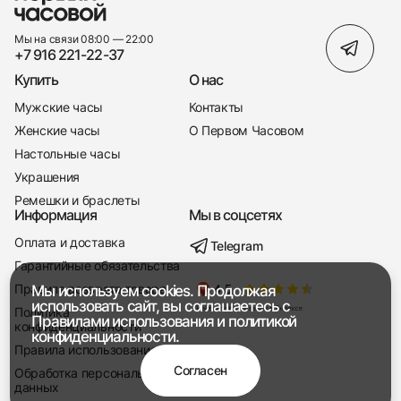
Мы на связи 08:00 — 22:00
+7 916 221-22-37
Купить
О нас
Мужские часы
Контакты
Женские часы
О Первом Часовом
Настольные часы
Украшения
Ремешки и браслеты
Информация
Мы в соцсетях
Оплата и доставка
Telegram
+7 916 221-22-37
Гарантийные обязательства
Правила возврата товара
Мы используем cookies. Продолжая
Мы насвязи 08:00 — 19:00
использовать сайт, вы соглашаетесь с
Политика
Правилами использования
и
политикой
конфиденциальности
конфиденциальности.
Правила использования
Согласен
Обработка персональных
данных