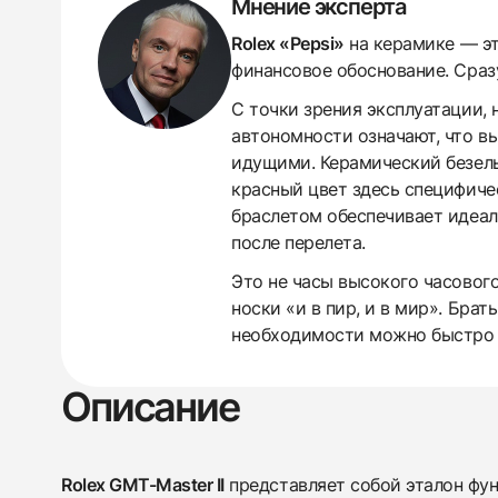
Мнение эксперта
Rolex «Pepsi»
на керамике — эт
финансовое обоснование. Сразу
С точки зрения эксплуатации,
автономности означают, что вы
идущими. Керамический безель
красный цвет здесь специфиче
браслетом обеспечивает идеаль
после перелета.
Это не часы высокого часового
носки «и в пир, и в мир». Бра
438
285
145
142
205
204
195
150
6
необходимости можно быстро п
Описание
Rolex GMT-Master II
представляет собой эталон фу