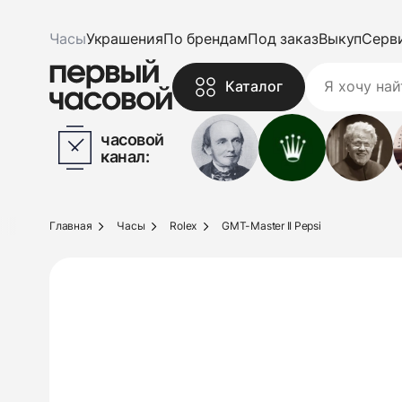
Часы
Украшения
По брендам
Под заказ
Выкуп
Серв
Каталог
часовой
канал:
Главная
Часы
Rolex
GMT-Master II Pepsi