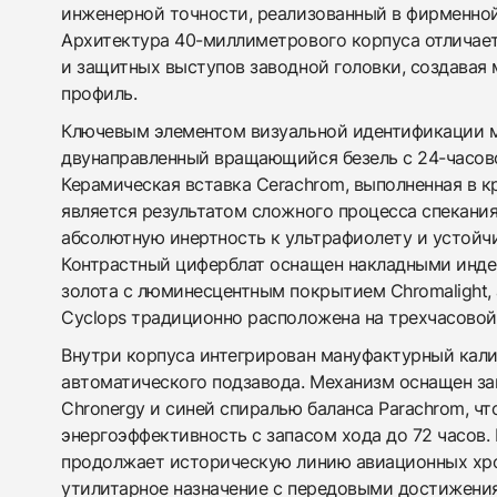
инженерной точности, реализованный в фирменной 
Архитектура 40-миллиметрового корпуса отличае
и защитных выступов заводной головки, создавая
профиль.
Ключевым элементом визуальной идентификации 
двунаправленный вращающийся безель с 24-часов
Керамическая вставка Cerachrom, выполненная в к
является результатом сложного процесса спекани
абсолютную инертность к ультрафиолету и устойч
Контрастный циферблат оснащен накладными инде
золота с люминесцентным покрытием Chromalight, 
Cyclops традиционно расположена на трехчасовой
Внутри корпуса интегрирован мануфактурный кал
автоматического подзавода. Механизм оснащен з
Chronergy и синей спиралью баланса Parachrom, ч
энергоэффективность с запасом хода до 72 часов.
продолжает историческую линию авиационных хро
утилитарное назначение с передовыми достижени