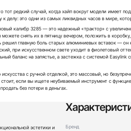
о тот редкий случай, когда хайп вокруг модели имеет под
 к делу: это одни из самых ликвидных часов в мире, кото
 новый калибр 3285 — это надежный «трактор» с увеличен
 можете снять их в пятницу вечером, положить в коробку,
 решил главную боль старых алюминиевых вставок — он не
ский, при искусственном свете уходит в фиолетовый оттен
ный баланс на запястье, а застежка с системой Easylink с
 искусства с ручной отделкой, это массовый, но безупре
ть стоит, если вы ищете неубиваемый инструмент с функци
родать без потери в деньгах.
Характерист
Бренд
нкциональной эстетики и