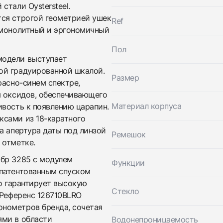
стали Oystersteel.
тся строгой геометрией ушек
Ref
Трейд-ин часов
 монолитный и эргономичный
Заказать эти часы
Оставьте ваши контактные данные и мы свяжемся с
Пол
вами
модели выступает
Оставьте ваши контактные данные и мы свяжемся с
Rolex
вами
ой градуированной шкалой.
GMT-Master II Pepsi
Размер
Rolex
Новые
Коробка + Документы
расно-синем спектре,
$23,600
GMT-Master II Pepsi
я оксидов, обеспечивающего
Новые
Коробка + Документы
$23,600
Материал корпуса
ивость к появлению царапин.
ксами из 18-каратного
а апертура даты под линзой
Ремешок
 отметке.
ибр 3285 с модулем
Функции
апатентованным спуском
то гарантирует высокую
Стекло
 Референс 126710BLRO
Приложите фото ваших часов…
нометров бренда, сочетая
ями в области
Водонепроницаемость