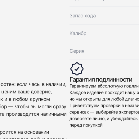
Отправить заявку
Отправить заявку
Запас хода
Калибр
Серия
Гарантия подлинности
ртен: если часы в наличии,
Гарантируем абсолютную подлин
 ценим ваше доверие,
Каждое изделие проходит нашу э
ак и в любом крупном
но мы открыты для любой диагно
Приветствуем проверки в незав
бор — чтобы вы могли сразу
сервисах — выбирайте эксперто
ата производится наличными
доверяете лично, и убеждайтесь 
перед покупкой.
троится на основании