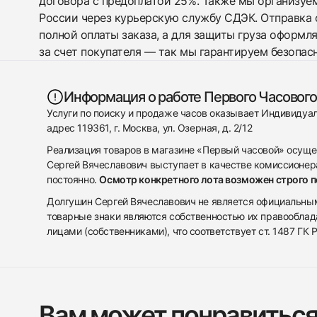
договора с предоплатой 25%. Также мы организуе
России через курьерскую службу СДЭК. Отправка 
полной оплаты заказа, а для защиты груза оформл
за счет покупателя — так мы гарантируем безопас
Информация о работе Первого Часового
Услуги по поиску и продаже часов оказывает Индивиду
адрес 119361, г. Москва, ул. Озерная, д. 2/12
Реализация товаров в магазине «Первый часовой» осуще
Сергей Вячеславович выступает в качестве комиссионера
постоянно.
Осмотр конкретного лота возможен строго 
Долгушин Сергей Вячеславович не является официальным 
товарные знаки являются собственностью их правооблад
лицами (собственниками), что соответствует ст. 1487 ГК
Вам может понравитьс