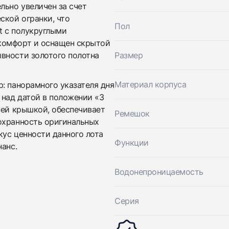
Оставьте ваши контактные данные и мы свяжемся с
Rolex
льно увеличен за счет
вами
Day-Date 36 mm Diamonds Dial
ской огранки, что
Rolex
Хорошее
Документы
Пол
$30,900
Day-Date 36 mm Diamonds Dial
t с полукруглыми
Хорошее
Документы
комфорт и оснащен скрытой
$30,900
вности золотого полотна
Размер
Материал корпуса
: панорамного указателя дня
 над датой в положении «3
ней крышкой, обеспечивает
Ремешок
охранность оригинальных
кус ценности данного лота
Функции
нанс.
Приложите фото ваших часов…
Водонепроницаемость
Отправить заявку
Отправить заявку
Серия