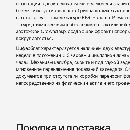
пропорции, однако визуальный вес модели значите
безеля, инкрустированного бриллиантами классиче
соответствует номенклатуре RBR. Браслет Presiden
трехрядными звеньями обеспечивает тактильный 
застежкой Crownclasp, создающей эффект непреры
вокруг запястья.
Циферблат характеризуется наличием двух апертур
недели в положении «12 часов» и циклопной линзы
часа». Механизм калибра, скрытый под глухой зад
мгновенное переключение показаний календаря. С
документов при отсутствии коробки переносит фо
непосредственно на физический актив и его прове
Покупка и доставка