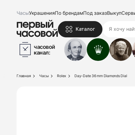
Часы
Украшения
По брендам
Под заказ
Выкуп
Серв
Каталог
часовой
канал:
Главная
Часы
Rolex
Day-Date 36 mm Diamonds Dial