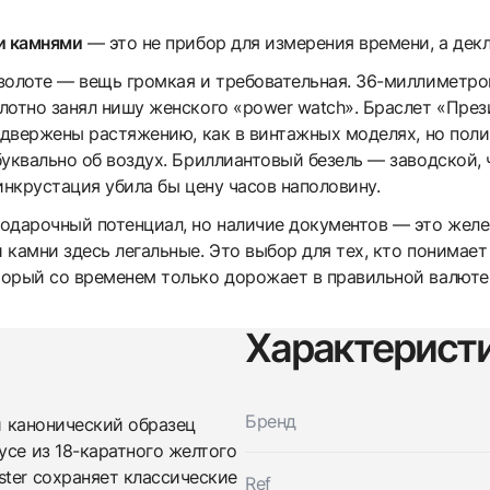
и камнями
— это не прибор для измерения времени, а дек
золоте — вещь громкая и требовательная. 36-миллиметро
лотно занял нишу женского «power watch». Браслет «През
одвержены растяжению, как в винтажных моделях, но поли
буквально об воздух. Бриллиантовый безель — заводской,
инкрустация убила бы цену часов наполовину.
одарочный потенциал, но наличие документов — это желе
 камни здесь легальные. Это выбор для тех, кто понимае
орый со временем только дорожает в правильной валюте
Характерист
Трейд-ин часов
Бренд
 канонический образец
Заказать эти часы
усе из 18-каратного желтого
Оставьте ваши контактные данные и мы свяжемся с
вами
ter сохраняет классические
Ref