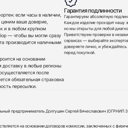
Гарантия подлинности
ртен: если часы в наличии,
Гарантируем абсолютную подлин
 ценим ваше доверие,
Каждое изделие проходит нашу э
ак и в любом крупном
но мы открыты для любой диагно
Приветствуем проверки в незав
бор — чтобы вы могли сразу
сервисах — выбирайте эксперто
ата производится наличными
доверяете лично, и убеждайтесь 
перед покупкой.
троится на основании
м доставку в любые регионы
осуществляется после
яется обязательная страховка
ность пересылки.
альный предприниматель Долгушин Сергей Вячеславович (ОГРНИП 
ствляется на основании договоров комиссии, заключенных с физич