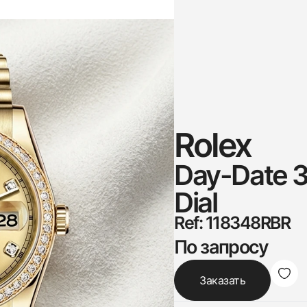
Rolex
Day-Date 
Dial
Ref: 118348RBR
По запросу
Заказать