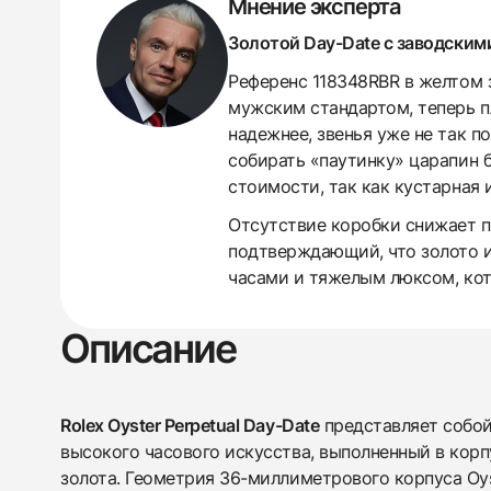
Мнение эксперта
Золотой Day-Date с заводским
Референс 118348RBR в желтом 
мужским стандартом, теперь п
надежнее, звенья уже не так п
собирать «паутинку» царапин 
стоимости, так как кустарная 
438
285
145
142
205
204
195
150
6
Отсутствие коробки снижает п
подтверждающий, что золото и
часами и тяжелым люксом, кот
Описание
Rolex Oyster Perpetual Day-Date
представляет собой
высокого часового искусства, выполненный в корп
золота. Геометрия 36-миллиметрового корпуса Oys