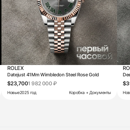
ROLEX
RO
Datejust 41Mm Wimbledon Steel Rose Gold
Dee
$23,700
1 982 000 ₽
$3
Новые
2025 год
Коробка + Документы
Но