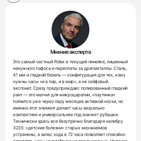
Мнение эксперта
Это самый честный Rolex в текущей линейке, лишенный
ненужного пафоса и переплаты за драгметаллы. Сталь,
41 мм и гладкий безель — конфигурация для тех, кому
нужны часы «и в пир, и в мир», а не сейфовый
экспонат. Сразу предупреждаю: полированный гладкий
рант — это магнит для микроцарапин, «паутинка»
появится уже через пару месяцев активной носки, но
именно этот элемент делает часы визуально
компактнее и универсальнее под манжет рубашки.
Технически здесь все безупречно благодаря калибру
3235: «детские болезни» старых механизмов
устранены, а запас хода в 72 часа позволяет спокойно
оставлять часы на тумбочке на все выходные. Наличие