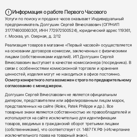
Информация о работе Первого Часового
Услуги по поиску и продаже часов оказывает Индивидуальный
предприниматель Долгушин Сергей Вячеславович (ОГРНИП
317774600060301, ИНН 772972500524), юридический адрес 119361,
г. Москва, ул. Озерная, д. 2/12
Реализация товаров в магазине «Первый часовой» осуществляется
на основании договоров комиссии, заключенных с физическими
лицами (собственниками изделий). ИП Долгушин Сергей
Вячеславович выступает в качестве комиссионера (посредника). В
связи с особенностями комиссионной торговли и хранения
ценностей, изделия могут не находиться в офисе постоянно.
Осмотр конкретного лота возможен строго по предварительному
согласованию с менеджером.
Долгушин Сергей Вячеславович не является официальным
дилером, представителем или аффилированным лицом марок,
представленных на сайте (Rolex, Patek Philippe и др.). Все
товарные знаки являются собственностью их правообладателей и
используются на сайте исключительно для идентификации
товаров, вводимых в гражданский оборот третьими лицами
(собственниками), что соответствует ст. 1487 ГК РФ («Исчерпание
исключительного права на товарный знак»).