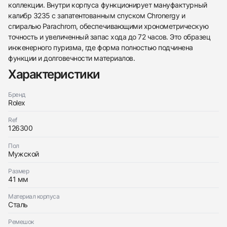
коллекции. Внутри корпуса функционирует мануфактурный
калибр 3235 с запатентованным спуском Chronergy и
спиралью Parachrom, обеспечивающими хронометрическую
точность и увеличенный запас хода до 72 часов. Это образец
инженерного пуризма, где форма полностью подчинена
функции и долговечности материалов.
Характеристики
Бренд
Rolex
438
285
145
142
205
204
195
150
6
Ref
126300
Пол
Мужской
Размер
41 мм
Трейд-ин часов
Материал корпуса
Сталь
Заказать эти часы
Оставьте ваши контактные данные и мы свяжемся
с вами
Ремешок