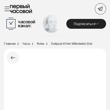
Поиск по сайту
часовой
Подписаться
канал:
Часы
Украшения
Главная
Часы
Rolex
Datejust 41mm Wibmledon Dial
По брендам
Под заказ
Выкуп
Сервис
Журнал
О нас
Контакты