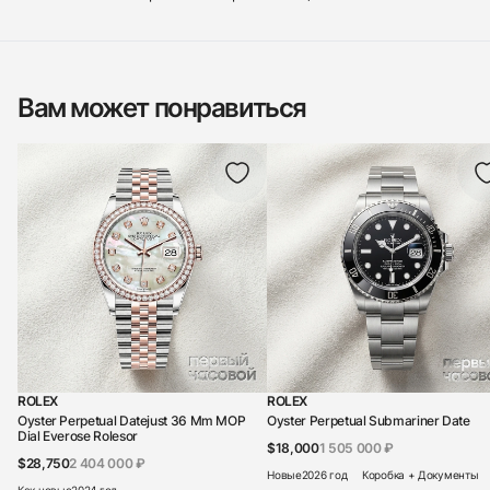
Вам может понравиться
ROLEX
ROLEX
Oyster Perpetual Datejust 36 Mm MOP
Oyster Perpetual Submariner Date
Dial Everose Rolesor
$18,000
1 505 000 ₽
$28,750
2 404 000 ₽
Новые
2026 год
Коробка + Документы
Как новые
2024 год