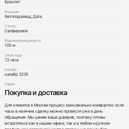
Оставьте ваши контактные данные и мы свяжемся
Rolex
Браслет
с вами
Datejust 41mm Wibmledon Dial
Rolex
Хорошее
Коробка + Документы
Функции
$9,800
Datejust 41mm Wibmledon Dial
Автоподзавод, Дата
Хорошее
Коробка + Документы
$9,800
Стекло
Сапфировое
Водонепроницаемость
100 м
Запас хода
Приложите фото ваших часов…
72 часа
Отправить заявку
Калибр
калибр 3235
Отправить заявку
Серия
Покупка и доставка
Для клиентов в Москве процесс максимально комфортен: если
часы в наличии, сделку можно провести уже в день
обращения. Мы ценим ваше доверие, поэтому готовы
встретиться как в нашем офисе, так и в любом крупном