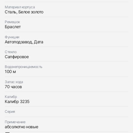
Заказать эти часы
Оставьте ваши контактные данные и мы свяжемся
Материал корпуса
с вами
Сталь, Белое золото
Оставьте ваши контактные данные и мы свяжемся
Rolex
с вами
Datejust 41mm Black Dial 2022
Ремешок
Rolex
Новые
Коробка + Документы
Браслет
$15,900
Datejust 41mm Black Dial 2022
Новые
Коробка + Документы
Функции
$15,900
Автоподзавод, Дата
Стекло
Сапфировое
Водонепроницаемость
100 м
Приложите фото ваших часов…
Запас хода
70 часов
Отправить заявку
Отправить заявку
Калибр
Калибр 3235
Серия
Примечание
абсолютно новые