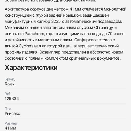
Архитектура корпуса диаметром 41 мм отличается монолитной
конструкцией с глухой задней крышкой, защищающей
мануфактурный калибр 3235 с автоматическим подзаводом.
Механизм оснащен запатентованным спуском Chronergy и
спиралью Parachrom, гарантирующими запас хода до 70 часов
и устойчивость к магнитным полям. Сапфировое стекло с
линзой Cyclops над апертурой даты завершает технический
профиль изделия. Экземпляр представлен в абсолютно новом
состоянии с полным комплектом оригинальных документов.
Характеристики
Бренд
438
285
145
142
205
204
195
150
6
Rolex
Ref
126334
Пол
Унисекс
Размер
Трейд-ин часов
41 мм