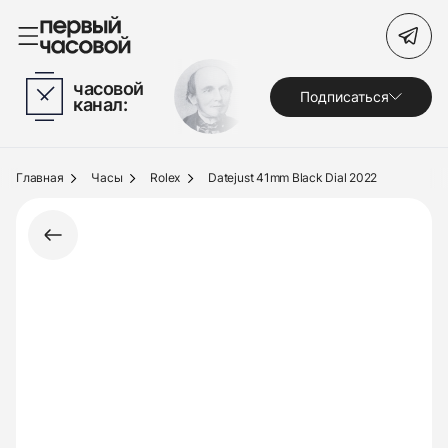
Поиск по сайту
часовой
Подписаться
канал:
Часы
Украшения
Главная
Часы
Rolex
Datejust 41mm Black Dial 2022
По брендам
Под заказ
Выкуп
Сервис
Журнал
О нас
Контакты