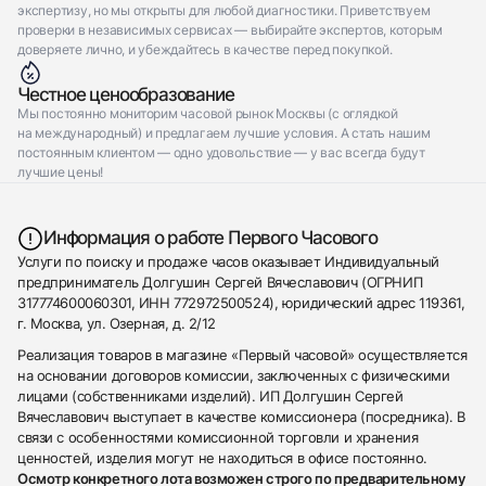
экспертизу, но мы открыты для любой диагностики. Приветствуем
проверки в независимых сервисах — выбирайте экспертов, которым
доверяете лично, и убеждайтесь в качестве перед покупкой.
Честное ценообразование
Мы постоянно мониторим часовой рынок Москвы (с оглядкой
на международный) и предлагаем лучшие условия. А стать нашим
постоянным клиентом — одно удовольствие — у вас всегда будут
лучшие цены!
Информация о работе Первого Часового
Услуги по поиску и продаже часов оказывает Индивидуальный
предприниматель Долгушин Сергей Вячеславович (ОГРНИП
317774600060301, ИНН 772972500524), юридический адрес 119361,
г. Москва, ул. Озерная, д. 2/12
Реализация товаров в магазине «Первый часовой» осуществляется
на основании договоров комиссии, заключенных с физическими
лицами (собственниками изделий). ИП Долгушин Сергей
Вячеславович выступает в качестве комиссионера (посредника). В
связи с особенностями комиссионной торговли и хранения
ценностей, изделия могут не находиться в офисе постоянно.
Осмотр конкретного лота возможен строго по предварительному