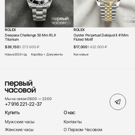
ROLEX
ROLEX
Deepsea Challenge 50 Mm RLX
Oyster Perpetual Datejust Ii 41Mm
Titanium
Fluted Motif
$39,150
3 273 000 ₽
$17,000
1 422 000 ₽
Новые
2024 год
Коробка + Документы
Как новые
Мы на связи 08:00 — 22:00
+7 916 221-22-37
Купить
О нас
Мужские часы
Контакты
Женские часы
О Первом Часовом