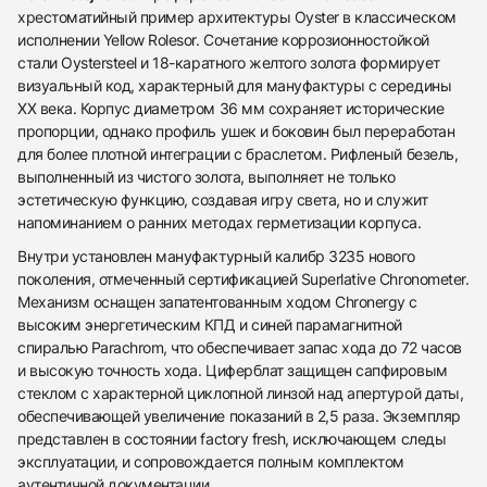
хрестоматийный пример архитектуры Oyster в классическом
исполнении Yellow Rolesor. Сочетание коррозионностойкой
стали Oystersteel и 18-каратного желтого золота формирует
визуальный код, характерный для мануфактуры с середины
XX века. Корпус диаметром 36 мм сохраняет исторические
пропорции, однако профиль ушек и боковин был переработан
для более плотной интеграции с браслетом. Рифленый безель,
выполненный из чистого золота, выполняет не только
эстетическую функцию, создавая игру света, но и служит
напоминанием о ранних методах герметизации корпуса.
Внутри установлен мануфактурный калибр 3235 нового
поколения, отмеченный сертификацией Superlative Chronometer.
Механизм оснащен запатентованным ходом Chronergy с
высоким энергетическим КПД и синей парамагнитной
438
285
145
142
205
204
195
150
6
спиралью Parachrom, что обеспечивает запас хода до 72 часов
и высокую точность хода. Циферблат защищен сапфировым
стеклом с характерной циклопной линзой над апертурой даты,
обеспечивающей увеличение показаний в 2,5 раза. Экземпляр
представлен в состоянии factory fresh, исключающем следы
эксплуатации, и сопровождается полным комплектом
аутентичной документации.