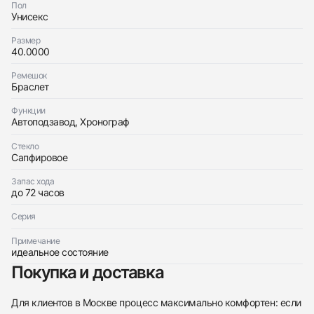
Пол
с вами
Унисекс
Оставьте ваши контактные данные и мы свяжемся
Rolex
с вами
Cosmograph Daytona Steel
Размер
Rolex
Идеальное
Коробка
40.0000
$19,500
Cosmograph Daytona Steel
Идеальное
Коробка
$19,500
Ремешок
Браслет
Функции
Автоподзавод, Хронограф
Стекло
Сапфировое
Приложите фото ваших часов…
Запас хода
Отправить заявку
до 72 часов
Отправить заявку
Серия
Примечание
идеальное состояние
Покупка и доставка
Для клиентов в Москве процесс максимально комфортен: если