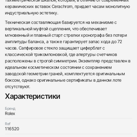
керамических вставок Cerachrom, придает часам монолитную
индустриальную эстетику.
Техническая составляющая базируется на механизме с
вертикальной муфтой сцепления, что обеспечивает
мгновенный и плавный старт стрелки хронографа без потери
амплитуды баланса, а также гарантирует запас хода до 72
часов. Сапфировое стекло защищает циферблат с
классической трикомпоновкой, где апертуры счетчиков
расположены в строгой симметрии. Экземпляр представлен в
идеальном косметическом состоянии с сохранением
заводской геометрии граней, комплектуется оригинальным
438
285
145
142
205
204
195
150
6
боксом, однако оригинальные сертификаты в данном лоте
отсутствуют.
Характеристики
Бренд
Rolex
Ref
Трейд-ин часов
116520
Заказать эти часы
Оставьте ваши контактные данные и мы свяжемся