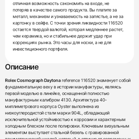
отличная возможность сэкономить на входе, не
потеряв в качестве самого продукта. Вы платите за
металл, механизм и узнаваемость на запястье, а не за
картонку в сейфе. С точки зрения ликвидности 116520
остается твердой валютой, которая медленнее растет,
чем керамика, но и стабильнее держит удар при
коррекциях рынка. Это часы для носки, а не для
инвестиционного портфеля.
Описание
Rolex Cosmograph Daytona
reference 116520 знаменует собой
фундаментальную веху в истории мануфактуры, являясь
первой моделью в линейке, оснащенной полностью
мануфактурным калибром 4130. Архитектура 40-
миллиметрового корпуса Oyster выполнена из
низкоуглеродистой стали марки 904L, обладающей
исключительной устойчивостью к коррозии и характерным
холодным блеском после полировки. Ключевым визуальным
элементом выступает стальной безель с гравированной
тахиметрической шкалой, который, в отличие от современных