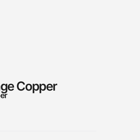
age Copper
er