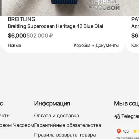
BREITLING
PA
Breitling Superocean Heritage 42 Blue Dial
Ann
$6,000
502 000 ₽
$6
Новые
Коробка + Документы
Как
с
Информация
Мы в соц
акты
Оплата и доставка
Telegr
рвом Часовом
Гарантийные обязательства
Правила возврата товара