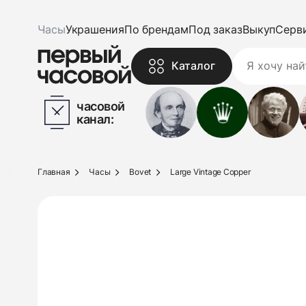
Часы
Украшения
По брендам
Под заказ
Выкуп
Серв
Каталог
часовой
канал:
Главная
Часы
Bovet
Large Vintage Copper