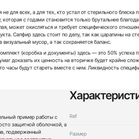
не для всех, а для тех, кто устал от стерильного блеска 
, которая с годами становится только брутальнее благода
ая, может окисляться и требует специфического отношени
кта. Сапфир здесь стоит по делу, так как царапины на с
 визуальный мусор, а так сохраняется баланс.
 комплект (коробка и документы) здесь — это 50% успех
умаг доказать их ценность на вторичке будет крайне слож
что часы будут стареть вместе с ним. Ликвидность специф
Трейд-ин часов
Характерист
Заказать эти часы
Оставьте ваши контактные данные и мы свяжемся с
вами
Оставьте ваши контактные данные и мы свяжемся с
Bovet
Ref
ельный пример работы с
вами
Large Vintage Copper
осто защитной оболочкой, а
Bovet
Новые
Коробка + Документы
$11,850
Large Vintage Copper
ав, подверженный
Размер
Новые
Коробка + Документы