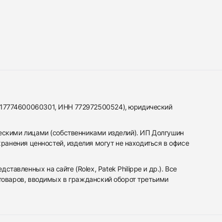
317774600060301, ИНН 772972500524), юридический
ескими лицами (собственниками изделий). ИП Долгушин
ранения ценностей, изделия могут не находиться в офисе
вленных на сайте (Rolex, Patek Philippe и др.). Все
 товаров, вводимых в гражданский оборот третьими