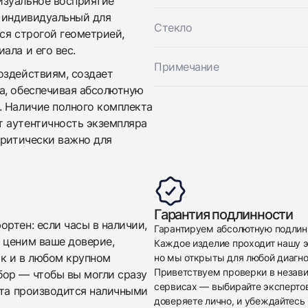
изуальное восприятие
$11,850
, индивидуальный для
Стекло
ся строгой геометрией,
ала и его вес.
Примечание
оздействиям, создает
а, обеспечивая абсолютную
. Наличие полного комплекта
т аутентичность экземпляра
критически важно для
Приложите фото ваших часов…
Отправить заявку
Отправить заявку
Гарантия подлинности
ртен: если часы в наличии,
Гарантируем абсолютную подлин
 ценим ваше доверие,
Каждое изделие проходит нашу э
ак и в любом крупном
но мы открыты для любой диагно
Приветствуем проверки в незав
бор — чтобы вы могли сразу
сервисах — выбирайте эксперто
ата производится наличными
доверяете лично, и убеждайтесь 