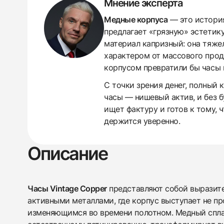
Мнение эксперта
Медные корпуса
— это история 
предлагает «грязную» эстетику
материал капризный: она тяжел
438
285
145
142
205
204
195
150
6
характером от массового проду
корпусом превратили бы часы в
С точки зрения денег, полный
часы — нишевый актив, и без б
ищет фактуру и готов к тому, 
держится уверенно.
Описание
Часы Vintage Copper
представляют собой выразит
активными металлами, где корпус выступает не пр
изменяющимся во времени полотном. Медный спл