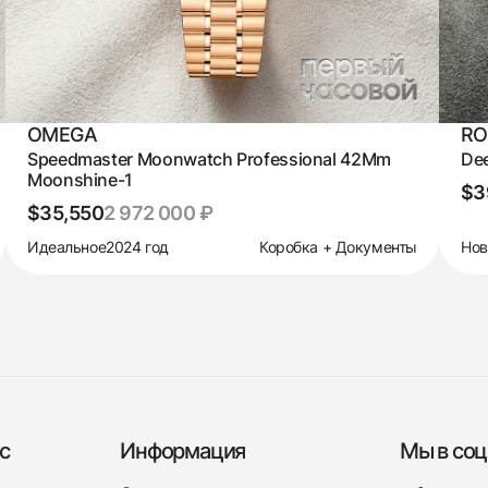
OMEGA
RO
Speedmaster Moonwatch Professional 42Mm
Dee
Moonshine-1
$3
$35,550
2 972 000 ₽
Идеальное
2024 год
Коробка + Документы
Но
с
Информация
Мы в соц