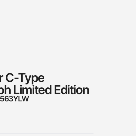
r C-Type
h Limited Edition
R-563YLW