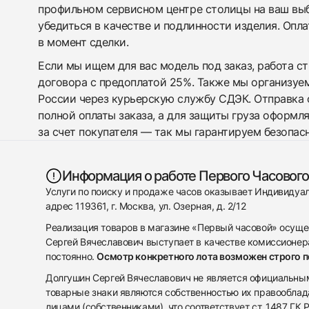
профильном сервисном центре столицы на ваш вы
убедиться в качестве и подлинности изделия. Опл
в момент сделки.
Если мы ищем для вас модель под заказ, работа с
договора с предоплатой 25%. Также мы организуе
России через курьерскую службу СДЭК. Отправка 
полной оплаты заказа, а для защиты груза оформл
за счет покупателя — так мы гарантируем безопас
Информация о работе Первого Часового
Услуги по поиску и продаже часов оказывает Индивиду
адрес 119361, г. Москва, ул. Озерная, д. 2/12
Реализация товаров в магазине «Первый часовой» осуще
Сергей Вячеславович выступает в качестве комиссионера
постоянно.
Осмотр конкретного лота возможен строго 
Долгушин Сергей Вячеславович не является официальным 
товарные знаки являются собственностью их правооблад
лицами (собственниками), что соответствует ст. 1487 ГК