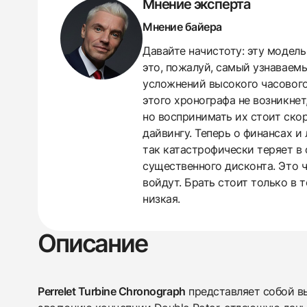
Мнение эксперта
Мнение байера
Давайте начистоту: эту модел
это, пожалуй, самый узнаваем
усложнений высокого часового
438
285
145
142
205
204
195
150
6
этого хронографа не возникне
но воспринимать их стоит скор
дайвингу. Теперь о финансах и
так катастрофически теряет в
существенного дисконта. Это 
войдут. Брать стоит только в 
низкая.
Описание
Perrelet Turbine Chronograph
представляет собой в