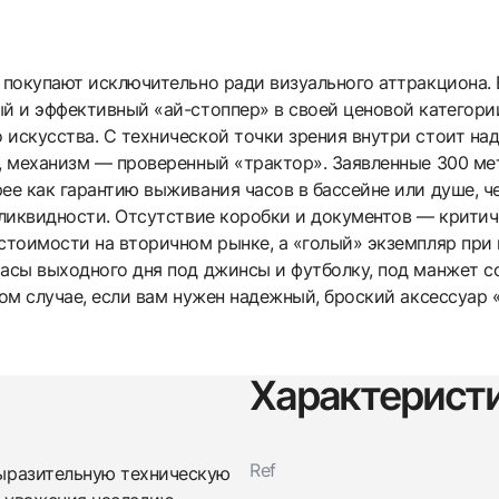
ь покупают исключительно ради визуального аттракциона
ый и эффективный «ай-стоппер» в своей ценовой категор
 искусства. С технической точки зрения внутри стоит на
т, механизм — проверенный «трактор». Заявленные 300 м
ее как гарантию выживания часов в бассейне или душе, ч
 ликвидности. Отсутствие коробки и документов — критиче
 стоимости на вторичном рынке, а «голый» экземпляр пр
часы выходного дня под джинсы и футболку, под манжет с
том случае, если вам нужен надежный, броский аксессуар 
Трейд-ин часов
Характерист
Заказать эти часы
Оставьте ваши контактные данные и мы свяжемся с
вами
Оставьте ваши контактные данные и мы свяжемся с
Bovet
Ref
вами
ыразительную техническую
Le Plongeur C-Type Chronograph Limited
Bovet
Edition