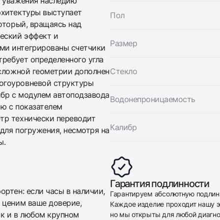
ь уважения наследию
Le Plongeur C-Type Chronograph Limited
Хорошее
рхитектуры выступает
$4,150
Пол
Edition
оторый, вращаясь над
Хорошее
$4,150
еский эффект и
Размер
ми интегрированы счетчики
требует определенного угла
 сложной геометрии дополнен
Стекло
огоуровневой структуры
ибр с модулем автоподзавода
Водонепроницаемость
ю с показателем
тр технически переводит
Приложите фото ваших часов…
Калибр
для погружения, несмотря на
ы.
Отправить заявку
Отправить заявку
Гарантия подлинности
ртен: если часы в наличии,
Гарантируем абсолютную подлин
 ценим ваше доверие,
Каждое изделие проходит нашу э
ак и в любом крупном
но мы открыты для любой диагно