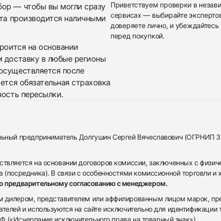
Приветствуем проверки в незав
бор — чтобы вы могли сразу
сервисах — выбирайте эксперто
ата производится наличными
доверяете лично, и убеждайтесь 
перед покупкой.
троится на основании
м доставку в любые регионы
осуществляется после
яется обязательная страховка
ность пересылки.
альный предприниматель Долгушин Сергей Вячеславович (ОГРНИП 
ствляется на основании договоров комиссии, заключенных с физич
 (посредника). В связи с особенностями комиссионной торговли и х
по предварительному согласованию с менеджером.
дилером, представителем или аффилированным лицом марок, предста
ателей и используются на сайте исключительно для идентификации
 РФ («Исчерпание исключительного права на товарный знак»).