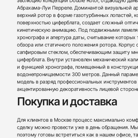
эволюцию концепции Double Rotor, отдающую дан
Абрахама-Луи Перреле. Доминантой визуальной а
верхний ротор в форме газотурбинных лопастей, к
поверхностью циферблата, создает сложный оптич
кинетическую анимацию. Под подвижными ламеля
хронографа и апертура даты, считывание которых 
обзора или статичного положения ротора. Корпус
сапфировым стеклом, обеспечивающим защиту мн
циферблата. Внутри установлен механический кал
и функцией хронографа, помещенный в конструкци
водонепроницаемости 300 метров. Данный параме
модель в разряд профессиональных инструментов 
акцентированную декоративность лицевой сторон
Покупка и доставка
Для клиентов в Москве процесс максимально комфо
сделку можно провести уже в день обращения. Мы
поэтому готовы встретиться как в нашем офисе, т