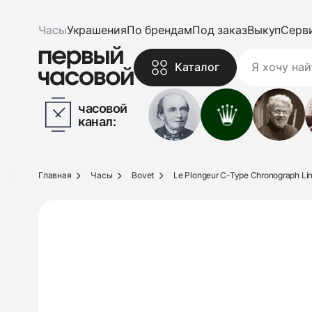
Часы
Украшения
По брендам
Под заказ
Выкуп
Серв
Каталог
часовой
канал:
Главная
Часы
Bovet
Le Plongeur C-Type Chronograph Lim