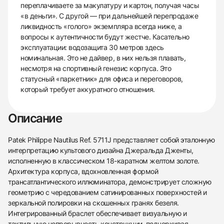
переплачиваете за макулатуру и картон, получая часы
«в деньги». С другой — при дальнейшей перепродаже
ликвидность «голого» экземпляра всегда ниже, а
вопросы к аутентичности будут жестче. Касательно
эксплуатации: водозащита 30 метров здесь
номинальная. Это не дайвер, в них нельзя плавать,
несмотря на спортивный генезис корпуса. Это
статусный «паркетник» для офиса и переговоров,
который требует аккуратного отношения.
Описание
Patek Philippe Nautilus Ref. 5711J представляет собой эталонную
интерпретацию культового дизайна Джеральда Дженты,
исполненную в классическом 18-каратном желтом золоте.
Архитектура корпуса, вдохновленная формой
трансатлантического иллюминатора, демонстрирует сложную
геометрию с чередованием сатинированных поверхностей и
зеркальной полировки на скошенных гранях безеля.
Интегрированный браслет обеспечивает визуальную и
тактильную непрерывность конструкции, подчеркивая