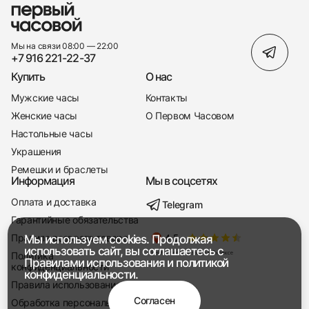
Мы на связи 08:00 — 22:00
+7 916 221-22-37
Купить
О нас
Мужские часы
Контакты
Женские часы
О Первом Часовом
Настольные часы
Украшения
Ремешки и браслеты
Информация
Мы в соцсетях
Оплата и доставка
Telegram
+7 916 221-22-37
Гарантийные обязательства
Правила возврата товара
Мы используем cookies. Продолжая
Мы насвязи 08:00 — 19:00
использовать сайт, вы соглашаетесь с
Политика
Правилами использования
и
политикой
конфиденциальности
конфиденциальности.
Правила использования
Согласен
Обработка персональных