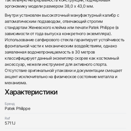
эргономику модели размером 38,0 x 43,0 мм.
Внутри установлен высокоточный мануфактурный калибр с
автоматическим подзаводом, отвечающий строгим
стандартам Женевского клейма или печати Patek Philippe (в
зависимости от года выпуска конкретного экземпляра).
Использование сапфирового стекла гарантирует устойчивость
фронтальной части к механическим воздействиям, однако
438
285
145
142
205
204
195
150
6
заявленная водонепроницаемость в 30 метров
классифицирует данный экземпляр скорее как костюмный
аксессуар, нежели инструмент для активного спорта.
Отсутствие оригинальной упаковки и документации смещает
акцент исключительно на физическое состояние металла и
механизма.
Характеристики
Трейд-ин часов
Бренд
Заказать эти часы
Оставьте ваши контактные данные и мы свяжемся
Patek Philippe
с вами
Оставьте ваши контактные данные и мы свяжемся
Patek Philippe
Ref
с вами
Nautilus
5711J
Patek Philippe
Хорошее
$19,100
Nautilus