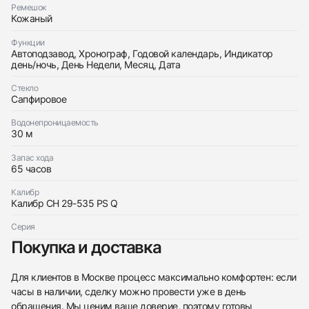
Оставьте ваши контактные данные и мы свяжемся
Patek Philippe
Ремешок
с вами
Grand Complications
Кожаный
Patek Philippe
Идеальное
Коробка + Документы
По запросу
Grand Complications
Функции
Идеальное
Коробка + Документы
Автоподзавод, Хронограф, Годовой календарь, Индикатор
По запросу
день/ночь, День Недели, Месяц, Дата
Стекло
Сапфировое
Водонепроницаемость
30 м
Приложите фото ваших часов…
Запас хода
65 часов
Отправить заявку
Отправить заявку
Калибр
Калибр CH 29-535 PS Q
Серия
Покупка и доставка
Для клиентов в Москве процесс максимально комфортен: если
часы в наличии, сделку можно провести уже в день
обращения. Мы ценим ваше доверие, поэтому готовы