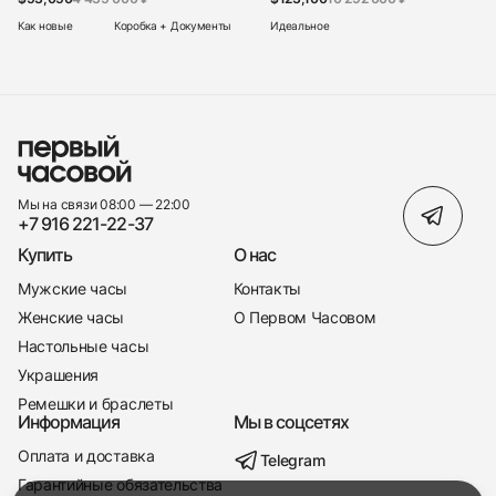
Как новые
Коробка + Документы
Идеальное
Мы на связи 08:00 — 22:00
+7 916 221-22-37
Купить
О нас
Мужские часы
Контакты
Женские часы
О Первом Часовом
Настольные часы
Украшения
Ремешки и браслеты
Информация
Мы в соцсетях
Оплата и доставка
Telegram
+7 916 221-22-37
Гарантийные обязательства