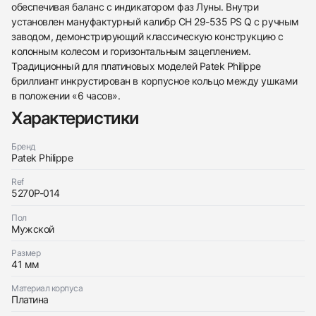
обеспечивая баланс с индикатором фаз Луны. Внутри
установлен мануфактурный калибр CH 29-535 PS Q с ручным
заводом, демонстрирующий классическую конструкцию с
колонным колесом и горизонтальным зацеплением.
Традиционный для платиновых моделей Patek Philippe
бриллиант инкрустирован в корпусное кольцо между ушками
в положении «6 часов».
Характеристики
Бренд
Patek Philippe
438
285
145
142
205
204
195
150
6
Ref
5270P-014
Пол
Мужской
Размер
41 мм
Трейд-ин часов
Материал корпуса
Заказать эти часы
Оставьте ваши контактные данные и мы свяжемся
Платина
с вами