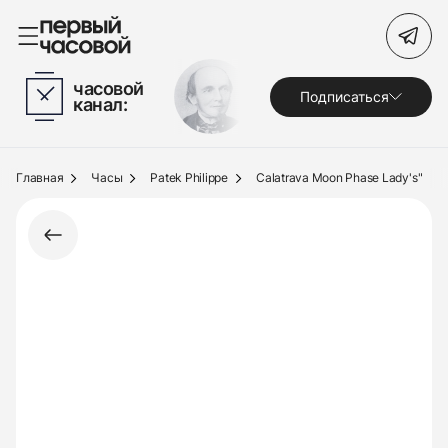
Поиск по сайту
часовой
Подписаться
канал:
Часы
Украшения
Главная
Часы
Patek Philippe
Calatrava Moon Phase Lady's"
По брендам
Под заказ
Выкуп
Сервис
Журнал
О нас
Контакты