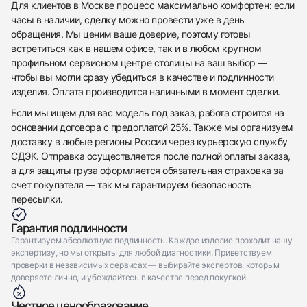
Приложите фото ваших часов…
Для клиентов в Москве процесс максимально комфортен: если
часы в наличии, сделку можно провести уже в день
Отправить заявку
обращения. Мы ценим ваше доверие, поэтому готовы
встретиться как в нашем офисе, так и в любом крупном
Отправить заявку
профильном сервисном центре столицы на ваш выбор —
чтобы вы могли сразу убедиться в качестве и подлинности
изделия. Оплата производится наличными в момент сделки.
Если мы ищем для вас модель под заказ, работа строится на
основании договора с предоплатой 25%. Также мы организуем
доставку в любые регионы России через курьерскую службу
СДЭК. Отправка осуществляется после полной оплаты заказа,
а для защиты груза оформляется обязательная страховка за
счет покупателя — так мы гарантируем безопасность
пересылки.
Гарантия подлинности
Гарантируем абсолютную подлинность. Каждое изделие проходит нашу
экспертизу, но мы открыты для любой диагностики. Приветствуем
проверки в независимых сервисах — выбирайте экспертов, которым
доверяете лично, и убеждайтесь в качестве перед покупкой.
Честное ценообразование