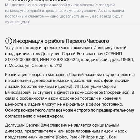
Мы постоянно мониторим часовой рынок Москвы (с оглядкой
на международный) и предлагаем лучшие условия. А стать нашим
постоянным клиентом — одно удовольствие — у вас всегда будут
лучшие цены!
Информация о работе Первого Часового
Услуги по поиску и продаже часов оказывает Индивидуальный
предприниматель Долгушин Сергей Вячеславович (ОГРНИП
317774600060301, ИНН 772972500524), юридический адрес 119361,
г. Москва, ул. Озерная, д. 2/12
Реализация товаров в магазине «Первый часовой» осуществляется
на основании договоров комиссии, заключенных с физическими
лицами (собственниками изделий). ИП Долгушин Сергей
Вячеславович выступает в качестве комиссионера (посредника). В
связи с особенностями комиссионной торговли и хранения
ценностей, изделия могут не находиться в офисе постоянно.
Осмотр конкретного лота возможен строго по предварительному
согласованию с менеджером.
Долгушин Сергей Вячеславович не является официальным
дилером, представителем или аффилированным лицом марок,
представленных на сайте (Rolex, Patek Philippe и др.). Все