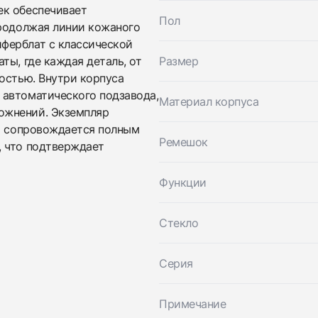
вами
ек обеспечивает
Оставьте ваши контактные данные и мы свяжемся с
Пол
Parmigiani
продолжая линии кожаного
вами
Fleurier Kalpagraph XL Limited Edition
ферблат с классической
Parmigiani
Идеальное
Коробка + Документы
$12,900
Fleurier Kalpagraph XL Limited Edition
ты, где каждая деталь, от
Размер
Идеальное
Коробка + Документы
остью. Внутри корпуса
$12,900
 автоматического подзавода,
Материал корпуса
ожнений. Экземпляр
 и сопровождается полным
Ремешок
, что подтверждает
Функции
Стекло
Приложите фото ваших часов…
Отправить заявку
Серия
Отправить заявку
Примечание