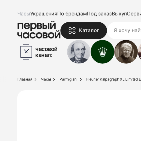
Часы
Украшения
По брендам
Под заказ
Выкуп
Серв
Каталог
часовой
канал:
Главная
Часы
Parmigiani
Fleurier Kalpagraph XL Limited E