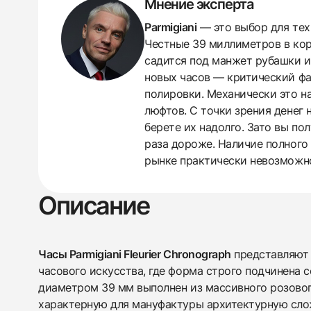
Мнение эксперта
Parmigiani
— это выбор для тех,
Честные 39 миллиметров в кор
садится под манжет рубашки и 
новых часов — критический фа
полировки. Механически это на
люфтов. С точки зрения денег 
берете их надолго. Зато вы пол
раза дороже. Наличие полного 
438
285
145
142
205
204
195
150
6
рынке практически невозможн
Описание
Часы Parmigiani Fleurier Chronograph
представляют 
часового искусства, где форма строго подчинена 
диаметром 39 мм выполнен из массивного розовог
характерную для мануфактуры архитектурную сло