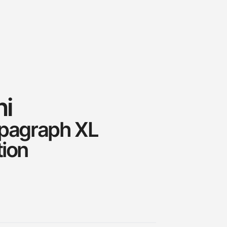
ni
lpagraph XL
tion