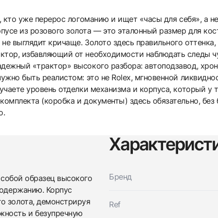
 кто уже перерос логоманию и ищет «часы для себя», а не
пусе из розового золота — это эталонный размер для ко
не выглядит кричаще. Золото здесь правильного оттенка,
ктор, избавляющий от необходимости наблюдать следы ч
дежный «трактор» высокого разбора: автоподзавод, хроно
нужно быть реалистом: это не Rolex, мгновенной ликвиднос
учаете уровень отделки механизма и корпуса, который у то
комплекта (коробка и документы) здесь обязательно, без 
о.
Характерист
Бренд
собой образец высокого
содержанию. Корпус
Трейд-ин часов
о золота, демонстрируя
Ref
Заказать эти часы
жность и безупречную
Оставьте ваши контактные данные и мы свяжемся с