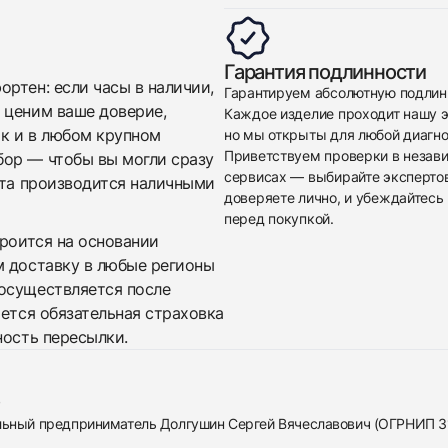
Гарантия подлинности
ртен: если часы в наличии,
Гарантируем абсолютную подлин
 ценим ваше доверие,
Каждое изделие проходит нашу э
ак и в любом крупном
но мы открыты для любой диагно
Приветствуем проверки в незав
бор — чтобы вы могли сразу
сервисах — выбирайте эксперто
ата производится наличными
доверяете лично, и убеждайтесь 
перед покупкой.
троится на основании
м доставку в любые регионы
осуществляется после
яется обязательная страховка
ность пересылки.
альный предприниматель Долгушин Сергей Вячеславович (ОГРНИП 