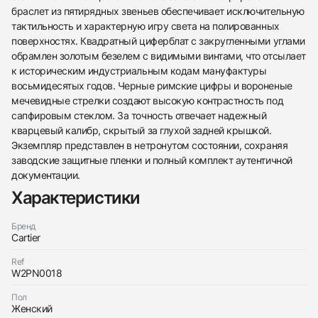
браслет из пятирядных звеньев обеспечивает исключительную
тактильность и характерную игру света на полированных
поверхностях. Квадратный циферблат с закругленными углами
обрамлен золотым безелем с видимыми винтами, что отсылает
к историческим индустриальным кодам мануфактуры
восьмидесятых годов. Черные римские цифры и вороненые
мечевидные стрелки создают высокую контрастность под
сапфировым стеклом. За точность отвечает надежный
кварцевый калибр, скрытый за глухой задней крышкой.
Экземпляр представлен в нетронутом состоянии, сохраняя
заводские защитные пленки и полный комплект аутентичной
438
285
145
142
205
204
195
150
6
документации.
Характеристики
Бренд
Cartier
Ref
W2PN0018
Трейд-ин часов
Пол
Заказать эти часы
Оставьте ваши контактные данные и мы свяжемся
Женский
с вами