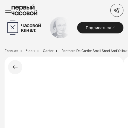
Поиск по сайту
часовой
Подписаться
канал:
Часы
Украшения
Главная
Часы
Cartier
Panthere De Cartier Small Steel And Yellow
По брендам
Под заказ
Выкуп
Сервис
Журнал
О нас
Контакты