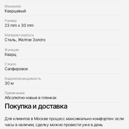
Оставьте ваши контактные данные и мы свяжемся
Cartier
Механизм
с вами
Panthere De Cartier Small Steel And Yellow Gold
Кварцевый
Cartier
Новые
Коробка + Документы
$11,350
Panthere De Cartier Small Steel And Yellow Gold
Размер
Новые
Коробка + Документы
$11,350
23 mm x 30 mm
Материал корпуса
Сталь, Желтое Золото
Функции
Кварц
Приложите фото ваших часов…
Стекло
Сапфировое
Отправить заявку
Водонепроницаемость
Отправить заявку
30 м
Примечание
Абсолютно новые в пленках
Покупка и доставка
Для клиентов в Москве процесс максимально комфортен: если
часы в наличии, сделку можно провести уже в день