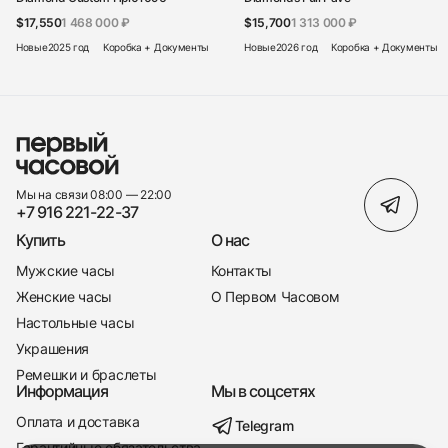
$17,550
1 468 000 ₽
$15,700
1 313 000 ₽
Новые
2025 год
Коробка + Документы
Новые
2026 год
Коробка + Документы
Мы на связи 08:00 — 22:00
+7 916 221-22-37
Купить
О нас
Мужские часы
Контакты
Женские часы
О Первом Часовом
Настольные часы
Украшения
Ремешки и браслеты
Информация
Мы в соцсетях
Оплата и доставка
Telegram
+7 916 221-22-37
Гарантийные обязательства