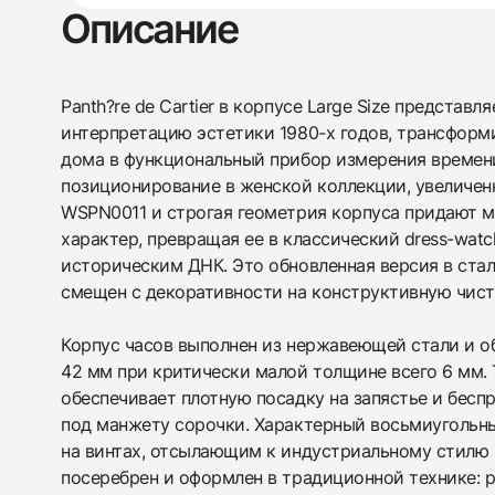
Описание
Panth?re de Cartier в корпусе Large Size представ
интерпретацию эстетики 1980-х годов, трансфо
дома в функциональный прибор измерения времен
позиционирование в женской коллекции, увеличен
WSPN0011 и строгая геометрия корпуса придают 
характер, превращая ее в классический dress-wat
историческим ДНК. Это обновленная версия в стал
смещен с декоративности на конструктивную чист
Корпус часов выполнен из нержавеющей стали и о
42 мм при критически малой толщине всего 6 мм. 
обеспечивает плотную посадку на запястье и бесп
под манжету сорочки. Характерный восьмиугольн
на винтах, отсылающим к индустриальному стилю 
посеребрен и оформлен в традиционной технике: 