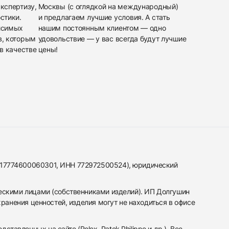
кспертизу,
Москвы (с оглядкой на международный)
стики.
и предлагаем лучшие условия. А стать
исимых
нашим постоянным клиентом — одно
в, которым
удовольствие — у вас всегда будут лучшие
в качестве
цены!
317774600060301, ИНН 772972500524), юридический
ескими лицами (собственниками изделий). ИП Долгушин
ранения ценностей, изделия могут не находиться в офисе
вленных на сайте (Rolex, Patek Philippe и др.). Все