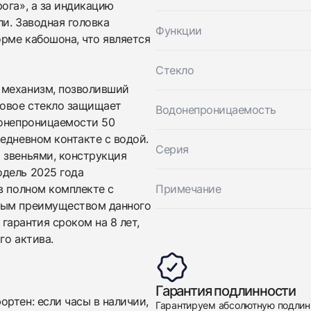
ога», а за индикацию
и. Заводная головка
Приложите фото ваших часов…
Функции
рме кабошона, что является
Отправить заявку
Стекло
Отправить заявку
 механизм, позволивший
ровое стекло защищает
Водонепроницаемость
донепроницаемости 50
едневном контакте с водой.
Серия
 звеньями, конструкция
одель 2025 года
в полном комплекте с
Примечание
ным преимуществом данного
гарантия сроком на 8 лет,
го актива.
Гарантия подлинности
ртен: если часы в наличии,
Гарантируем абсолютную подлин