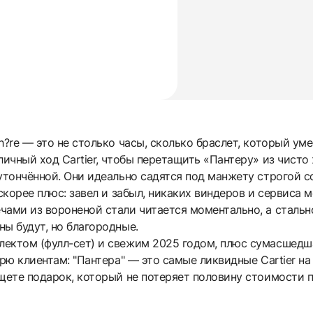
h?re — это не столько часы, сколько браслет, который ум
личный ход Cartier, чтобы перетащить «Пантеру» из чисто
утончённой. Они идеально садятся под манжету строгой с
 скорее плюс: завел и забыл, никаких виндеров и сервиса 
чами из вороненой стали читается моментально, а стальн
ы будут, но благородные.
ектом (фулл-сет) и свежим 2025 годом, плюс сумасшедшая
рю клиентам: "Пантера" — это самые ликвидные Cartier на 
щете подарок, который не потеряет половину стоимости п