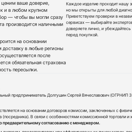
 ценим ваше доверие,
Каждое изделие проходит нашу э
ак и в любом крупном
но мы открыты для любой диагно
Приветствуем проверки в незав
бор — чтобы вы могли сразу
сервисах — выбирайте эксперто
ата производится наличными
доверяете лично, и убеждайтесь 
перед покупкой.
троится на основании
м доставку в любые регионы
осуществляется после
яется обязательная страховка
ность пересылки.
альный предприниматель Долгушин Сергей Вячеславович (ОГРНИП 
ствляется на основании договоров комиссии, заключенных с физич
 (посредника). В связи с особенностями комиссионной торговли и х
по предварительному согласованию с менеджером.
дилером, представителем или аффилированным лицом марок, предста