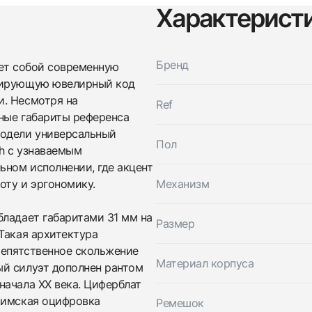
Характерист
Бренд
ляет собой современную
рмирующую ювелирный код
Трейд-ин часов
и. Несмотря на
Ref
Заказать эти часы
Оставьте ваши контактные данные и мы свяжемся с
ные габариты референса
вами
модели универсальный
Оставьте ваши контактные данные и мы свяжемся с
Cartier
Пол
ch с узнаваемым
вами
Panthère De Cartier Steel Large Size
ьном исполнении, где акцент
Cartier
Новые
Коробка + Документы
$7,650
Panthère De Cartier Steel Large Size
оту и эргономику.
Механизм
Новые
Коробка + Документы
$7,650
бладает габаритами 31 мм на
Размер
Такая архитектура
репятственное скольжение
Материал корпуса
ый силуэт дополнен рантом
начала XX века. Циферблат
римская оцифровка
Ремешок