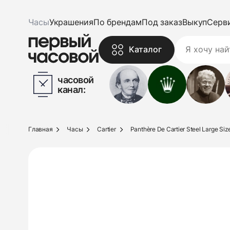
Часы
Украшения
По брендам
Под заказ
Выкуп
Серв
Каталог
часовой
канал:
Главная
Часы
Cartier
Panthère De Cartier Steel Large Siz