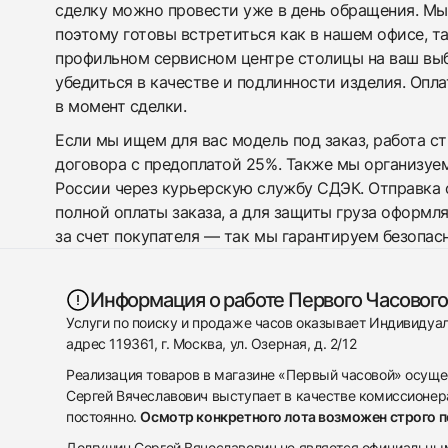
сделку можно провести уже в день обращения. Мы
поэтому готовы встретиться как в нашем офисе, т
профильном сервисном центре столицы на ваш вы
убедиться в качестве и подлинности изделия. Опл
в момент сделки.
Если мы ищем для вас модель под заказ, работа с
договора с предоплатой 25%. Также мы организуе
России через курьерскую службу СДЭК. Отправка 
полной оплаты заказа, а для защиты груза оформл
за счет покупателя — так мы гарантируем безопас
Информация о работе Первого Часового
Услуги по поиску и продаже часов оказывает Индивиду
адрес 119361, г. Москва, ул. Озерная, д. 2/12
Реализация товаров в магазине «Первый часовой» осуще
Сергей Вячеславович выступает в качестве комиссионера
постоянно.
Осмотр конкретного лота возможен строго 
Долгушин Сергей Вячеславович не является официальным 