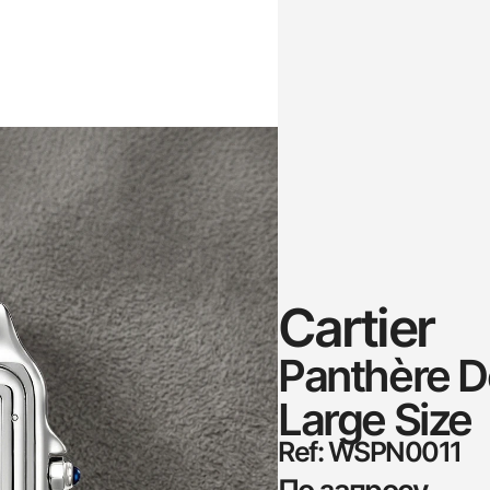
Cartier
Panthère De
Large Size
Ref: WSPN0011