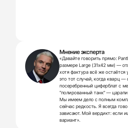
Мнение эксперта
«Давайте говорить прямо: Pant
размере Large (31x42 мм) — от
хотя фактура всё же остаётся 
это тот случай, когда кварц —
посеребренный циферблат с ме
"полированный танк" — царапин
Мы имеем дело с полным компл
сейчас редкость. Я всегда гово
438
285
145
142
205
204
195
150
6
зависают. Мой вердикт: если и
вариант».