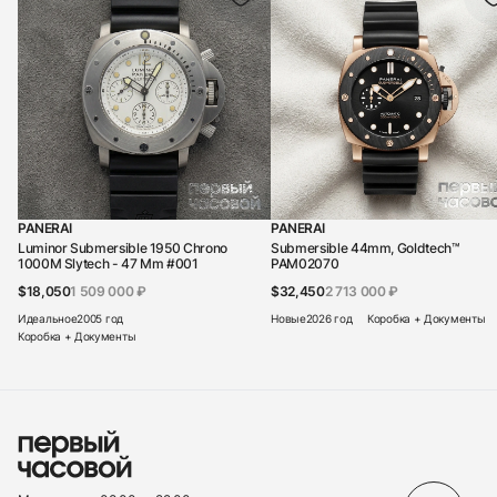
PANERAI
PANERAI
Luminor Submersible 1950 Chrono
Submersible 44mm, Goldtech™
1000M Slytech - 47 Mm #001
PAM02070
$18,050
1 509 000 ₽
$32,450
2 713 000 ₽
Идеальное
2005 год
Новые
2026 год
Коробка + Документы
Коробка + Документы