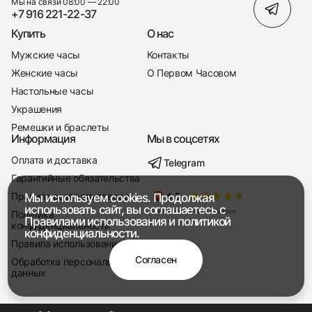
Мы на связи 08:00 — 22:00
+7 916 221-22-37
Купить
О нас
Мужские часы
Контакты
Женские часы
О Первом Часовом
Настольные часы
Украшения
Ремешки и браслеты
Информация
Мы в соцсетях
Оплата и доставка
Telegram
+7 916 221-22-37
Гарантийные обязательства
Правила возврата товара
Мы используем cookies. Продолжая
Мы насвязи 08:00 — 19:00
использовать сайт, вы соглашаетесь с
Политика
Правилами использования
и
политикой
конфиденциальности
конфиденциальности.
Правила использования
Согласен
Обработка персональных
данных