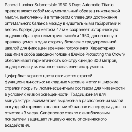
Panerai Luminor Submersible 1950 3 Days Automatic Titanio
представляют собой монументальный образец инженерной
мысли, выполненный в титановом сплаве для достижения
оптимального баланса между внушительными габаритами и
весом. Корпус диаметром 47 мм сохраняет историческую
подушкообразную геометрию линейки 1950, дополненную
вращающимся в одну сторону безелем с градуированной
шкалой для фиксации времени погружения. Характерная
защитная скоба заводной головки (Device Protecting the Crown)
обеспечивает герметичность конструкции до 300 метров,
подчеркивая утилитарное назначение инструмента.
Циферблат черного цвета отличается строгой
функциональностью: накладные часовые метки и широкие
стрелки покрыты люминесцентным составом для читаемости
в условиях низкой освещенности. Традиционная для
мануфактуры асимметрия выражена в расположении малой
секундной стрелки в положении «9 часов» и апертуры даты на
438
285
145
142
205
204
195
150
6
отметке «3 часа». Сапфировое стекло с антибликовым
покрытием защищает лицевую часть от физического
воздействия.