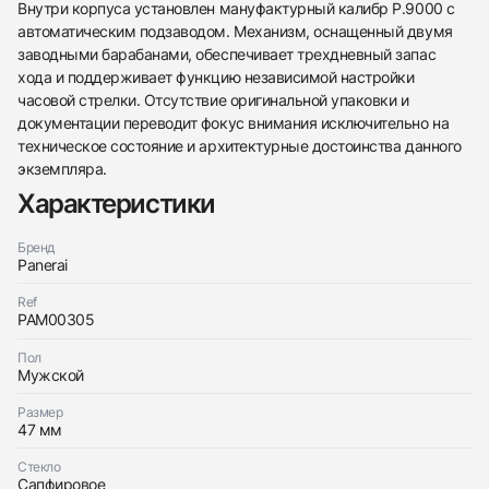
Внутри корпуса установлен мануфактурный калибр P.9000 с
автоматическим подзаводом. Механизм, оснащенный двумя
заводными барабанами, обеспечивает трехдневный запас
хода и поддерживает функцию независимой настройки
Трейд-ин часов
часовой стрелки. Отсутствие оригинальной упаковки и
Заказать эти часы
Оставьте ваши контактные данные и мы свяжемся
документации переводит фокус внимания исключительно на
с вами
техническое состояние и архитектурные достоинства данного
Оставьте ваши контактные данные и мы свяжемся
Panerai
с вами
экземпляра.
Luminor Submersible 1950 3 Days Automatic
Panerai
Хорошее
Характеристики
$8,800
Luminor Submersible 1950 3 Days Automatic
Хорошее
$8,800
Бренд
Panerai
Ref
PAM00305
Пол
Приложите фото ваших часов…
Мужской
Отправить заявку
Размер
47 мм
Отправить заявку
Стекло
Сапфировое