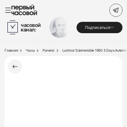
Поиск по сайту
часовой
Подписаться
канал:
Часы
Украшения
Главная
Часы
Panerai
Luminor Submersible 1950 3 Days Automa
По брендам
Под заказ
Выкуп
Сервис
Журнал
О нас
Контакты