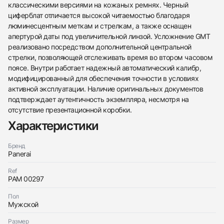
классическими версиями на кожаных ремнях. Черный
циферблат отличается высокой читаемостью благодаря
люминесцентным меткам и стрелкам, а также оснащен
апертурой даты под увеличительной линзой. Усложнение GMT
реализовано посредством дополнительной центральной
стрелки, позволяющей отслеживать время во втором часовом
поясе. Внутри работает надежный автоматический калибр,
модифицированный для обеспечения точности в условиях
438
285
145
142
205
204
195
150
6
активной эксплуатации. Наличие оригинальных документов
подтверждает аутентичность экземпляра, несмотря на
отсутствие презентационной коробки.
Характеристики
Бренд
Panerai
Трейд-ин часов
Ref
PAM 00297
Заказать эти часы
Оставьте ваши контактные данные и мы свяжемся
с вами
Пол
Оставьте ваши контактные данные и мы свяжемся
Panerai
Мужской
с вами
Luminor GMT
Panerai
Хорошее
Документы
$6,700
Luminor GMT
Размер