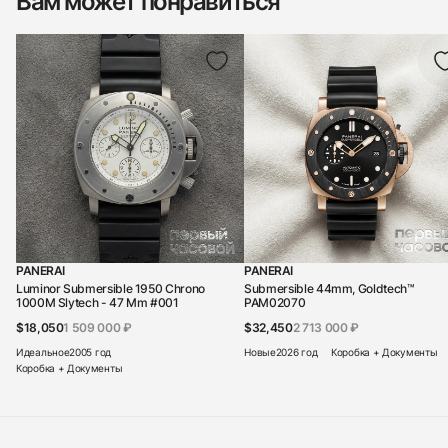
Вам может понравиться
PANERAI
PANERAI
Luminor Submersible 1950 Chrono
Submersible 44mm, Goldtech™
1000M Slytech - 47 Mm #001
PAM02070
$18,050
1 509 000 ₽
$32,450
2 713 000 ₽
Идеальное
2005 год
Новые
2026 год
Коробка + Документы
Коробка + Документы