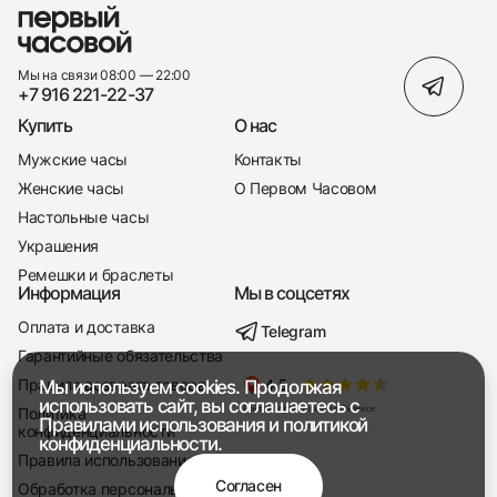
Мы на связи 08:00 — 22:00
+7 916 221-22-37
Купить
О нас
Мужские часы
Контакты
Женские часы
О Первом Часовом
Настольные часы
Украшения
Ремешки и браслеты
Информация
Мы в соцсетях
Оплата и доставка
Telegram
+7 916 221-22-37
Гарантийные обязательства
Правила возврата товара
Мы используем cookies. Продолжая
Мы насвязи 08:00 — 19:00
использовать сайт, вы соглашаетесь с
Политика
Правилами использования
и
политикой
конфиденциальности
конфиденциальности.
Правила использования
Согласен
Обработка персональных