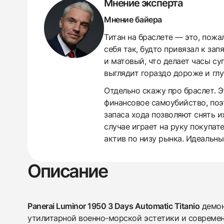
Мнение эксперта
Мнение байера
Титан на браслете — это, пожа
себя так, будто привязал к за
и матовый, что делает часы с
выглядит гораздо дороже и глу
Отдельно скажу про браслет. Э
финансовое самоубийство, поэт
запаса хода позволяют снять их
случае играет на руку покупат
актив по низу рынка. Идеальный
438
285
145
142
205
204
195
150
6
Описание
Panerai Luminor 1950 3 Days Automatic Titanio
демон
утилитарной военно-морской эстетики и совреме