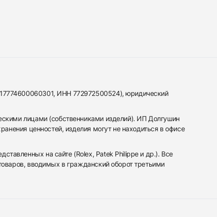
317774600060301, ИНН 772972500524), юридический
ескими лицами (собственниками изделий). ИП Долгушин
ранения ценностей, изделия могут не находиться в офисе
вленных на сайте (Rolex, Patek Philippe и др.). Все
 товаров, вводимых в гражданский оборот третьими