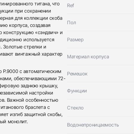
инированного титана, что
Ref
укции при сохранении
Трейд-ин часов
ерная для коллекции скоба
Пол
рию корпуса, создавая
Заказать эти часы
Оставьте ваши контактные данные и мы свяжемся с
ю конструкцию «сэндвич» и
вами
Оставьте ваши контактные данные и мы свяжемся с
адиционно используется
Размер
Panerai
вами
Luminor 1950 Marina 3 Days
. Золотые стрелки и
Panerai
Идеальное
ивают винтажный характер
$5,700
Luminor 1950 Marina 3 Days
Материал корпуса
Идеальное
$5,700
 P.9000 с автоматическим
Ремешок
анами, обеспечивающими 72-
пфировую заднюю крышку,
Функции
независимой настройки
сов. Важной особенностью
итанового браслета с
Стекло
яет изгиб защитной скобы,
ный монолит.
Приложите фото ваших часов…
Водонепроницаемость