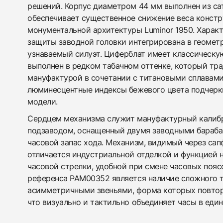
решений. Корпус диаметром 44 мм выполнен из сат
обеспечивает существенное снижение веса констр
монументальной архитектуры Luminor 1950. Характ
защиты заводной головки интегрирована в геомет
узнаваемый силуэт. Циферблат имеет классическу
выполнен в редком табачном оттенке, который тр
мануфактурой в сочетании с титановыми сплавами
люминесцентные индексы бежевого цвета подчерк
модели.
Сердцем механизма служит мануфактурный калибр
подзаводом, оснащенный двумя заводными бараб
часовой запас хода. Механизм, видимый через са
отличается индустриальной отделкой и функцией 
часовой стрелки, удобной при смене часовых поя
референса PAM00352 является наличие сложного т
асимметричными звеньями, форма которых повтор
что визуально и тактильно объединяет часы в еди