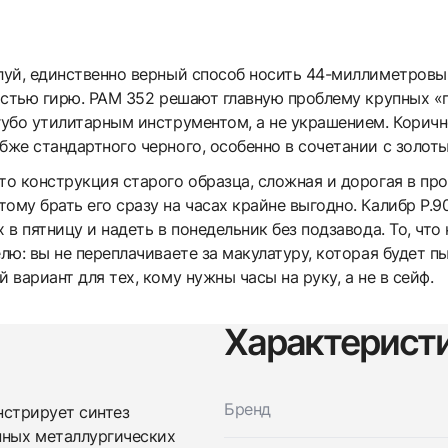
луй, единственно верный способ носить 44-миллиметровый
пястью гирю. PAM 352 решают главную проблему крупных «па
угубо утилитарным инструментом, а не украшением. Кори
бже стандартного черного, особенно в сочетании с золот
то конструкция старого образца, сложная и дорогая в пр
ому брать его сразу на часах крайне выгодно. Калибр P.
 в пятницу и надеть в понедельник без подзавода. То, что
елю: вы не переплачиваете за макулатуру, которая будет п
 вариант для тех, кому нужны часы на руку, а не в сейф.
Характерист
Бренд
стрирует синтез
нных металлургических