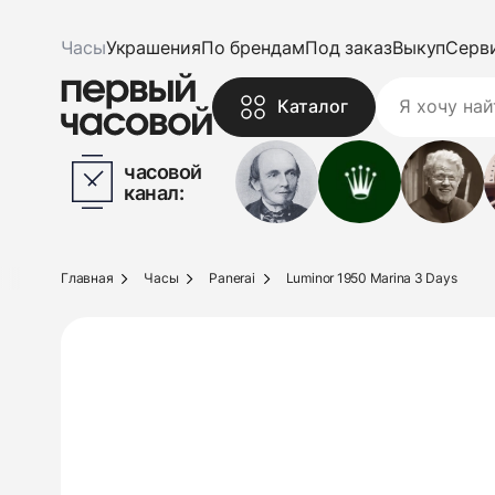
Часы
Украшения
По брендам
Под заказ
Выкуп
Серв
Каталог
часовой
канал:
Главная
Часы
Panerai
Luminor 1950 Marina 3 Days