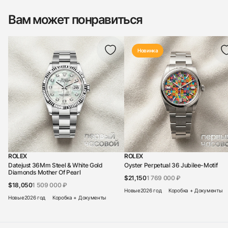
Вам может понравиться
Новинка
ROLEX
ROLEX
Datejust 36Mm Steel & White Gold
Oyster Perpetual 36 Jubilee-Motif
Diamonds Mother Of Pearl
$21,150
1 769 000 ₽
$18,050
1 509 000 ₽
Новые
2026 год
Коробка + Документы
Новые
2026 год
Коробка + Документы