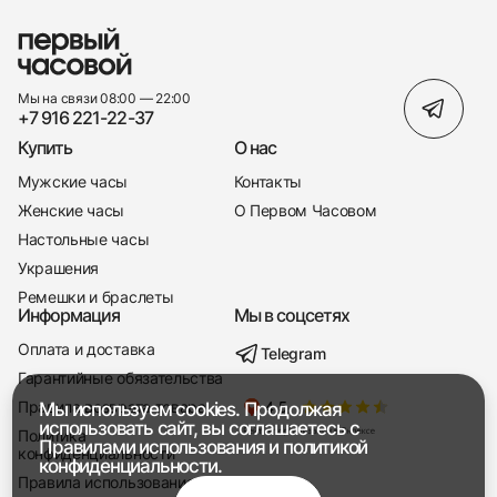
Мы на связи 08:00 — 22:00
+7 916 221-22-37
Купить
О нас
Мужские часы
Контакты
Женские часы
О Первом Часовом
Настольные часы
Украшения
Ремешки и браслеты
Информация
Мы в соцсетях
Оплата и доставка
Telegram
+7 916 221-22-37
Гарантийные обязательства
Правила возврата товара
Мы используем cookies. Продолжая
Мы насвязи 08:00 — 19:00
использовать сайт, вы соглашаетесь с
Политика
Правилами использования
и
политикой
конфиденциальности
конфиденциальности.
Правила использования