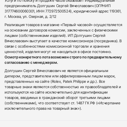
Услуги по поиску и продаже часов оказывает Индивидуальный
предприниматель Долгушин Сергей Вячеславович (ОГРНИП
317774600060301, ИНН 772972500524), юридический адрес 119361,
г. Москва, ул. Озерная, д. 2/12
Реализация товаров в магазине «Первый часовой» осуществляется
на основании договоров комиссии, заключенных с физическими
лицами (собственниками изделий). ИП Долгушин Сергей
Вячеславович выступает в качестве комиссионера (посредника). В
связи с особенностями комиссионной торговли и хранения
ценностей, изделия могут не находиться в офисе постоянно.
Осмотр конкретного лота возможен строго по предварительному
согласованию с менеджером.
Долгушин Сергей Вячеславович не является официальным
дилером, представителем или аффилированным лицом марок,
представленных на сайте (Rolex, Patek Philippe и др.). Все
товарные знаки являются собственностью их правообладателей и
используются на сайте исключительно для идентификации
товаров, вводимых в гражданский оборот третьими лицами
(собственниками), что соответствует ст. 1487 ГК РФ («Исчерпание
исключительного права на товарный знак»).