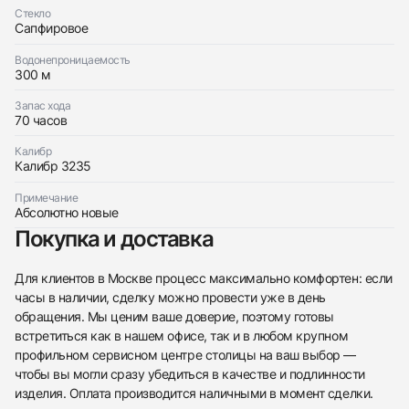
Стекло
Сапфировое
Водонепроницаемость
300 м
Запас хода
70 часов
Калибр
Калибр 3235
438
285
145
142
205
204
195
150
6
Примечание
Абсолютно новые
Покупка и доставка
Для клиентов в Москве процесс максимально комфортен: если
часы в наличии, сделку можно провести уже в день
Трейд-ин часов
обращения. Мы ценим ваше доверие, поэтому готовы
встретиться как в нашем офисе, так и в любом крупном
Заказать эти часы
Оставьте ваши контактные данные и мы свяжемся
профильном сервисном центре столицы на ваш выбор —
с вами
Оставьте ваши контактные данные и мы свяжемся
Rolex
чтобы вы могли сразу убедиться в качестве и подлинности
с вами
Oyster Perpetual Submariner Date
изделия. Оплата производится наличными в момент сделки.
Rolex
Новые
Коробка + Документы