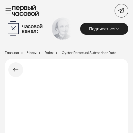
Поиск по сайту
часовой
Подписаться
канал:
Часы
Украшения
Главная
Часы
Rolex
Oyster Perpetual Submariner Date
По брендам
Под заказ
Выкуп
Сервис
Журнал
О нас
Контакты