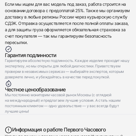
$17,350
Oyster Perpetual Submariner Date
Если мы ищем для вас модель под заказ, работа строится на
Новые
Коробка + Документы
$17,350
основании договора с предоплатой 25%. Также мы организуем
доставку в любые регионы России через курьерскую службу
СДЭК. Отправка осуществляется после полной оплаты заказа,
а для защиты груза оформляется обязательная страховка за
счет покупателя — так мы гарантируем безопасность
пересылки.
Приложите фото ваших часов…
Гарантия подлинности
Отправить заявку
Гарантируем абсолютную подлинность. Каждое изделие проходит нашу
экспертизу, но мы открыты для любой диагностики. Приветствуем
Отправить заявку
проверки в независимых сервисах — выбирайте экспертов, которым
доверяете лично, и убеждайтесь в качестве перед покупкой.
Честное ценообразование
Мы постоянно мониторим часовой рынок Москвы (с оглядкой
на международный) и предлагаем лучшие условия. А стать нашим
постоянным клиентом — одно удовольствие — у вас всегда будут
лучшие цены!
Информация о работе Первого Часового