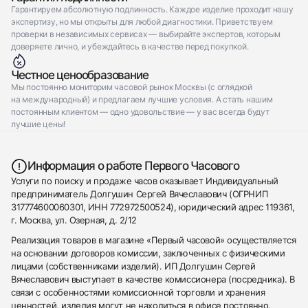
Гарантируем абсолютную подлинность. Каждое изделие проходит нашу
экспертизу, но мы открыты для любой диагностики. Приветствуем
проверки в независимых сервисах — выбирайте экспертов, которым
доверяете лично, и убеждайтесь в качестве перед покупкой.
Честное ценообразование
Мы постоянно мониторим часовой рынок Москвы (с оглядкой
на международный) и предлагаем лучшие условия. А стать нашим
постоянным клиентом — одно удовольствие — у вас всегда будут
лучшие цены!
Информация о работе Первого Часового
Услуги по поиску и продаже часов оказывает Индивидуальный
предприниматель Долгушин Сергей Вячеславович (ОГРНИП
317774600060301, ИНН 772972500524), юридический адрес 119361,
г. Москва, ул. Озерная, д. 2/12
Реализация товаров в магазине «Первый часовой» осуществляется
на основании договоров комиссии, заключенных с физическими
лицами (собственниками изделий). ИП Долгушин Сергей
Вячеславович выступает в качестве комиссионера (посредника). В
связи с особенностями комиссионной торговли и хранения
ценностей, изделия могут не находиться в офисе постоянно.