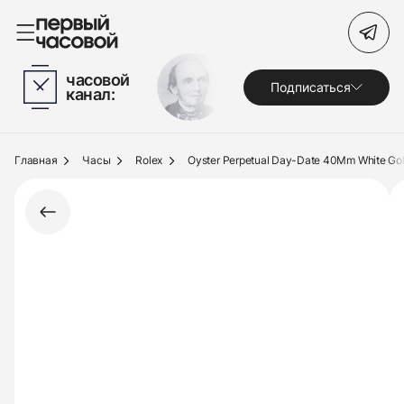
Поиск по сайту
часовой
Подписаться
канал:
Часы
Украшения
Главная
Часы
Rolex
Oyster Perpetual Day-Date 40Mm White Gold
По брендам
Под заказ
Выкуп
Сервис
Журнал
О нас
Контакты