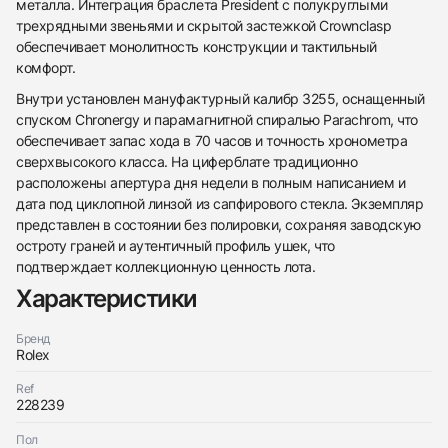
металла. Интеграция браслета President с полукруглыми
трехрядными звеньями и скрытой застежкой Crownclasp
обеспечивает монолитность конструкции и тактильный
комфорт.
Внутри установлен мануфактурный калибр 3255, оснащенный
спуском Chronergy и парамагнитной спиралью Parachrom, что
обеспечивает запас хода в 70 часов и точность хронометра
сверхвысокого класса. На циферблате традиционно
расположены апертура дня недели в полным написанием и
дата под циклопной линзой из сапфирового стекла. Экземпляр
представлен в состоянии без полировки, сохраняя заводскую
остроту граней и аутентичный профиль ушек, что
подтверждает коллекционную ценность лота.
Характеристики
438
285
145
142
205
204
195
150
6
Бренд
Rolex
Ref
228239
Пол