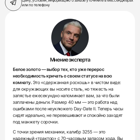
Цену, условия, информацию о заказе
уточняйте в мессенджерах
или по телефону
Мнение эксперта
Белое золото — выбор тех, кто уже перерос
необходимость кричать о своем статусе на всю
комнату.
Это «сдержанная роскошь» в чистом виде:
для окружающих вы носите сталь, но тяжесть на
запястье ежесекундно напоминает вам, за что были
заплачены деньги. Размер 40 мм — это работа над
ошибками после неуклюжего Day-Date II. Теперь часы
сидят идеально, не перевешивают и спокойно заходят
под манжету сорочки.
С точки зрения механики, калибр 3255 — это
надежный «трактор» с 70-часовым запасом хода. Вы