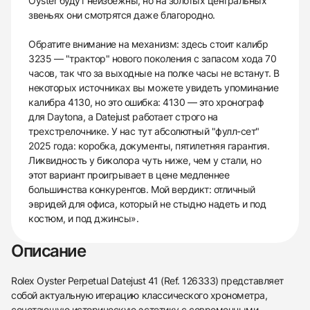
Oyster будут неизбежны, но на золотых центральных
звеньях они смотрятся даже благородно.
Обратите внимание на механизм: здесь стоит калибр
3235 — "трактор" нового поколения с запасом хода 70
часов, так что за выходные на полке часы не встанут. В
некоторых источниках вы можете увидеть упоминание
калибра 4130, но это ошибка: 4130 — это хронограф
для Daytona, а Datejust работает строго на
трехстрелочнике. У нас тут абсолютный "фулл-сет"
2025 года: коробка, документы, пятилетняя гарантия.
Ликвидность у биколора чуть ниже, чем у стали, но
этот вариант проигрывает в цене медленнее
большинства конкурентов. Мой вердикт: отличный
эвридей для офиса, который не стыдно надеть и под
костюм, и под джинсы».
Описание
Rolex Oyster Perpetual Datejust 41 (Ref. 126333) представляет
собой актуальную итерацию классического хронометра,
сочетающую историческую эстетику с современными