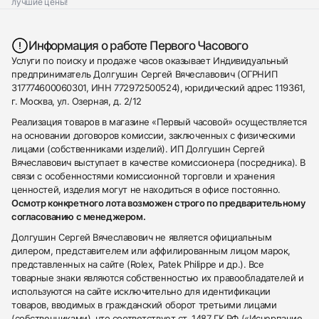
лучшие цены!
Информация о работе Первого Часового
Услуги по поиску и продаже часов оказывает Индивидуальный
предприниматель Долгушин Сергей Вячеславович (ОГРНИП
317774600060301, ИНН 772972500524), юридический адрес 119361,
г. Москва, ул. Озерная, д. 2/12
Реализация товаров в магазине «Первый часовой» осуществляется
на основании договоров комиссии, заключенных с физическими
лицами (собственниками изделий). ИП Долгушин Сергей
Вячеславович выступает в качестве комиссионера (посредника). В
связи с особенностями комиссионной торговли и хранения
ценностей, изделия могут не находиться в офисе постоянно.
Осмотр конкретного лота возможен строго по предварительному
согласованию с менеджером.
Долгушин Сергей Вячеславович не является официальным
дилером, представителем или аффилированным лицом марок,
представленных на сайте (Rolex, Patek Philippe и др.). Все
товарные знаки являются собственностью их правообладателей и
используются на сайте исключительно для идентификации
товаров, вводимых в гражданский оборот третьими лицами
(собственниками), что соответствует ст. 1487 ГК РФ («Исчерпание