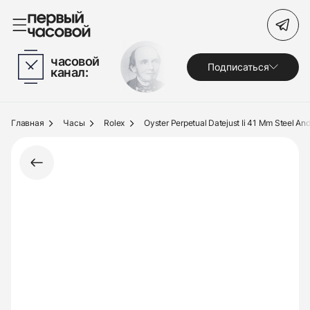
Поиск по сайту
часовой
Подписаться
канал:
Часы
Украшения
Главная
Часы
Rolex
Oyster Perpetual Datejust Ii 41 Mm Steel And
По брендам
Под заказ
Выкуп
Сервис
Журнал
О нас
Контакты