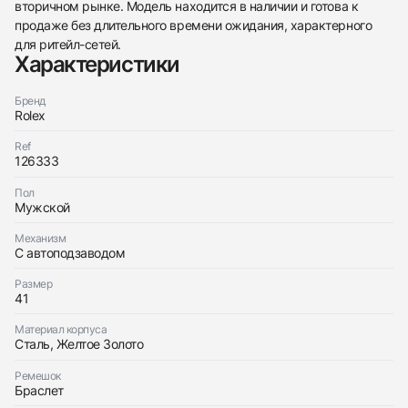
с вами
вторичном рынке. Модель находится в наличии и готова к
Oyster Perpetual Datejust Ii 41 Mm Steel And
Rolex
Yellow Gold Silver Dial
продаже без длительного времени ожидания, характерного
Oyster Perpetual Datejust Ii 41 Mm Steel And
Новые
Коробка + Документы
для ритейл-сетей.
$20,500
Yellow Gold Silver Dial
Характеристики
Новые
Коробка + Документы
$20,500
Бренд
Rolex
Ref
126333
Приложите фото ваших часов…
Пол
Мужской
Отправить заявку
Механизм
Отправить заявку
С автоподзаводом
Размер
41
Материал корпуса
Сталь, Желтое Золото
Ремешок
Браслет