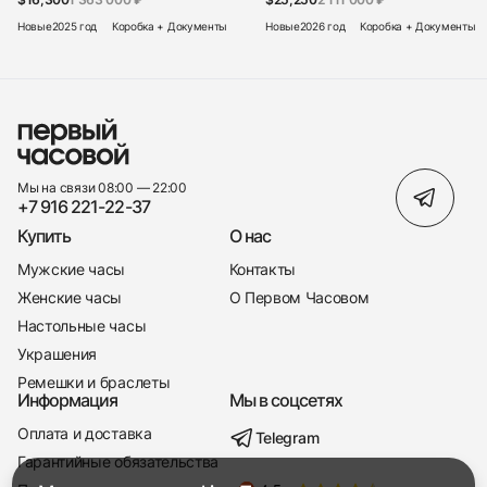
Новые
2025 год
Коробка + Документы
Новые
2026 год
Коробка + Документы
Мы на связи 08:00 — 22:00
+7 916 221-22-37
Купить
О нас
Мужские часы
Контакты
Женские часы
О Первом Часовом
Настольные часы
Украшения
Ремешки и браслеты
Информация
Мы в соцсетях
Оплата и доставка
Telegram
+7 916 221-22-37
Гарантийные обязательства