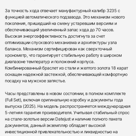
За точность хода отвечает мануфактурный калибр 3235 с
функцией автоматического подзавода. Это механизм нового
поколения, пришедший на смену устаревшим версиям и
обеспечивающий увеличенный запас хода до 70 часов.
Высокая энергоэффективность достигнута за счет
оптимизации спускового механизма и архитектуры узла
баланса. Механизм сертифицирован как сверхточный
хронометр, что гарантирует стабильную работу в широком
диапазоне температур и положений корпуса.
Комбинированный браслет из стали и желтого золота 18 карат
438
285
145
142
205
204
195
150
6
оснащен надежной застежкой, обеспечивающей комфортную
посадку на мужское запястье.
Часы представлены в новом состоянии, в полном комплекте
(Full Set), включая оригинальную коробку и документы года
выпуска (2025). На модель распространяется международная
5-летняя гарантия производителя. Учитывая стабильный спрос
Трейд-ин часов
на стале-золотые версии Datejust и наличие полного пакета
Купить эти часы
Оставьте ваши контактные данные и мы свяжемся
документов, данный экземпляр обладает высокой
с вами
инвестиционной привлекательностью и ликвидностью на
Оставьте ваши контактные данные и мы свяжемся
Rolex