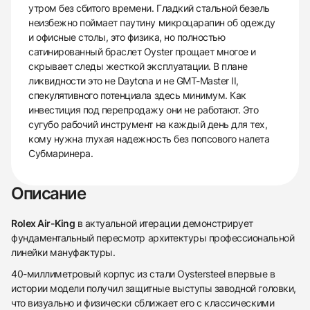
утром без сбитого времени. Гладкий стальной безель
неизбежно поймает паутину микроцарапин об одежду
и офисные столы, это физика, но полностью
сатинированный браслет Oyster прощает многое и
скрывает следы жесткой эксплуатации. В плане
ликвидности это не Daytona и не GMT-Master II,
спекулятивного потенциала здесь минимум. Как
инвестиция под перепродажу они не работают. Это
сугубо рабочий инструмент на каждый день для тех,
кому нужна глухая надежность без попсового налета
Субмаринера.
Описание
Rolex Air-King
в актуальной итерации демонстрирует
фундаментальный пересмотр архитектуры профессиональной
линейки мануфактуры.
40-миллиметровый корпус из стали Oystersteel впервые в
истории модели получил защитные выступы заводной головки,
что визуально и физически сближает его с классическими