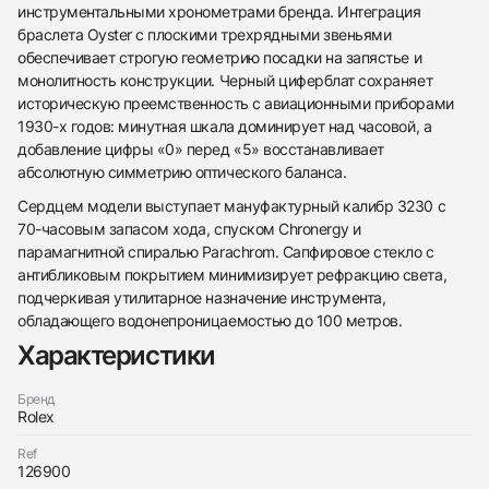
инструментальными хронометрами бренда. Интеграция
браслета Oyster с плоскими трехрядными звеньями
обеспечивает строгую геометрию посадки на запястье и
монолитность конструкции. Черный циферблат сохраняет
историческую преемственность с авиационными приборами
1930-х годов: минутная шкала доминирует над часовой, а
добавление цифры «0» перед «5» восстанавливает
абсолютную симметрию оптического баланса.
Сердцем модели выступает мануфактурный калибр 3230 с
70-часовым запасом хода, спуском Chronergy и
парамагнитной спиралью Parachrom. Сапфировое стекло с
антибликовым покрытием минимизирует рефракцию света,
подчеркивая утилитарное назначение инструмента,
обладающего водонепроницаемостью до 100 метров.
438
285
145
142
205
204
195
150
6
Характеристики
Бренд
Rolex
Ref
126900