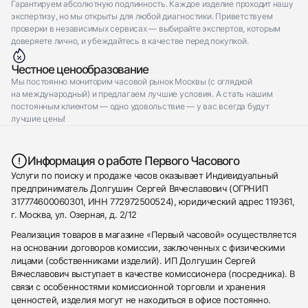
Гарантируем абсолютную подлинность. Каждое изделие проходит нашу
экспертизу, но мы открыты для любой диагностики. Приветствуем
проверки в независимых сервисах — выбирайте экспертов, которым
доверяете лично, и убеждайтесь в качестве перед покупкой.
Честное ценообразование
Мы постоянно мониторим часовой рынок Москвы (с оглядкой
на международный) и предлагаем лучшие условия. А стать нашим
постоянным клиентом — одно удовольствие — у вас всегда будут
лучшие цены!
Информация о работе Первого Часового
Услуги по поиску и продаже часов оказывает Индивидуальный
предприниматель Долгушин Сергей Вячеславович (ОГРНИП
317774600060301, ИНН 772972500524), юридический адрес 119361,
г. Москва, ул. Озерная, д. 2/12
Реализация товаров в магазине «Первый часовой» осуществляется
на основании договоров комиссии, заключенных с физическими
лицами (собственниками изделий). ИП Долгушин Сергей
Вячеславович выступает в качестве комиссионера (посредника). В
связи с особенностями комиссионной торговли и хранения
ценностей, изделия могут не находиться в офисе постоянно.