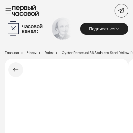
Поиск по сайту
часовой
Подписаться
канал:
Часы
Украшения
Главная
Часы
Rolex
Oyster Perpetual 36 Stainless Steel Yellow D
По брендам
Под заказ
Выкуп
Сервис
Журнал
О нас
Контакты