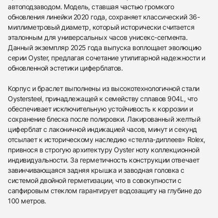
автоподзаводом. Модель, ставшая частью громкого
обновления линейки 2020 года, сохраняет классический 36-
миллиметровый диаметр, который исторически считается
эталонным для универсальных часов унисекс-сегмента.
Данный экземпляр 2025 года выпуска воплощает эволюцию
серии Oyster, предлагая сочетание утилитарной надежности и
обновленной эстетики циферблатов.
Корпус и браслет выполнены из высокотехнологичной стали
Oystersteel, принадлежащей к семейству сплавов 904L, что
обеспечивает исключительную устойчивость к коррозии и
сохранение блеска после полировки. Лакированный желтый
циферблат с лаконичной индикацией часов, минут и секунд
отсылает к историческому наследию «стелла-диплеев» Rolex,
привнося в строгую архитектуру Oyster ноту коллекционной
индивидуальности. За герметичность конструкции отвечает
завинчивающаяся задняя крышка и заводная головка с
системой двойной герметизации, что в совокупности с
сапфировым стеклом гарантирует водозащиту на глубине до
100 метров.