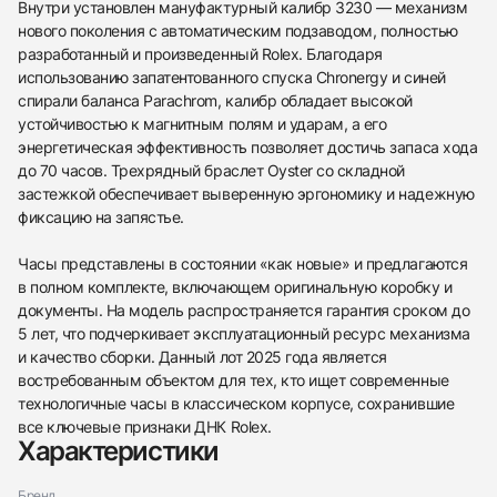
Внутри установлен мануфактурный калибр 3230 — механизм
нового поколения с автоматическим подзаводом, полностью
разработанный и произведенный Rolex. Благодаря
использованию запатентованного спуска Chronergy и синей
спирали баланса Parachrom, калибр обладает высокой
устойчивостью к магнитным полям и ударам, а его
энергетическая эффективность позволяет достичь запаса хода
438
285
145
142
205
204
195
150
6
до 70 часов. Трехрядный браслет Oyster со складной
застежкой обеспечивает выверенную эргономику и надежную
фиксацию на запястье.
Часы представлены в состоянии «как новые» и предлагаются
в полном комплекте, включающем оригинальную коробку и
документы. На модель распространяется гарантия сроком до
5 лет, что подчеркивает эксплуатационный ресурс механизма
Трейд-ин часов
и качество сборки. Данный лот 2025 года является
Заказать эти часы
востребованным объектом для тех, кто ищет современные
Оставьте ваши контактные данные и мы свяжемся
с вами
технологичные часы в классическом корпусе, сохранившие
Оставьте ваши контактные данные и мы свяжемся
Rolex
все ключевые признаки ДНК Rolex.
с вами
Oyster Perpetual 36 Stainless Steel Yellow Dial
Характеристики
Rolex
Как новые
Коробка + Документы
$14,650
Oyster Perpetual 36 Stainless Steel Yellow Dial
Как новые
Коробка + Документы
Бренд