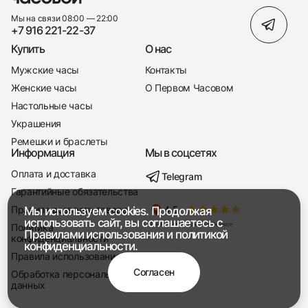
Мы на связи 08:00 — 22:00
+7 916 221-22-37
Купить
О нас
Мужские часы
Контакты
Женские часы
О Первом Часовом
Настольные часы
Украшения
Ремешки и браслеты
Информация
Мы в соцсетях
Оплата и доставка
Telegram
+7 916 221-22-37
Гарантийные обязательства
Правила возврата товара
Мы используем cookies. Продолжая
Мы насвязи 08:00 — 19:00
использовать сайт, вы соглашаетесь с
Политика
Правилами использования
и
политикой
конфиденциальности
конфиденциальности.
Правила использования
Согласен
Обработка персональных
данных