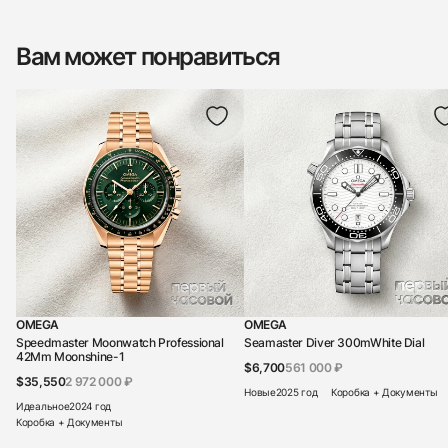
Вам может понравиться
OMEGA
OMEGA
Speedmaster Moonwatch Professional
Seamaster Diver 300mWhite Dial
42Mm Moonshine-1
$6,700
561 000 ₽
$35,550
2 972 000 ₽
Новые
2025 год
Коробка + Документы
Идеальное
2024 год
Коробка + Документы