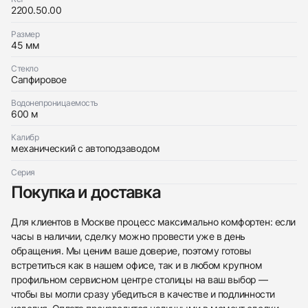
Omega
Хорошее
2200.50.00
$1,800
Seamaster Planet Ocean
Хорошее
Размер
$1,800
45 мм
Стекло
Сапфировое
Водонепроницаемость
600 м
Приложите фото ваших часов…
Калибр
Отправить заявку
механический с автоподзаводом
Отправить заявку
Серия
Покупка и доставка
Для клиентов в Москве процесс максимально комфортен: если
часы в наличии, сделку можно провести уже в день
обращения. Мы ценим ваше доверие, поэтому готовы
встретиться как в нашем офисе, так и в любом крупном
профильном сервисном центре столицы на ваш выбор —
чтобы вы могли сразу убедиться в качестве и подлинности