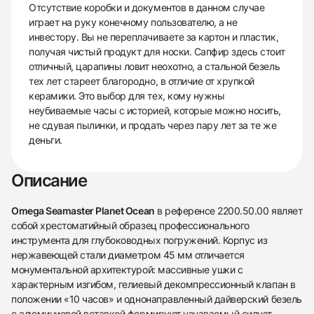
Отсутствие коробки и документов в данном случае
играет на руку конечному пользователю, а не
инвестору. Вы не переплачиваете за картон и пластик,
получая чистый продукт для носки. Сапфир здесь стоит
отличный, царапины ловит неохотно, а стальной безель
тех лет стареет благородно, в отличие от хрупкой
керамики. Это выбор для тех, кому нужны
неубиваемые часы с историей, которые можно носить,
не сдувая пылинки, и продать через пару лет за те же
деньги.
Описание
Omega Seamaster Planet Ocean
в референсе 2200.50.00 являет
собой хрестоматийный образец профессионального
инструмента для глубоководных погружений. Корпус из
нержавеющей стали диаметром 45 мм отличается
монументальной архитектурой: массивные ушки с
характерным изгибом, гелиевый декомпрессионный клапан в
положении «10 часов» и однонаправленный дайверский безель
с алюминиевой вставкой формируют узнаваемый силуэт