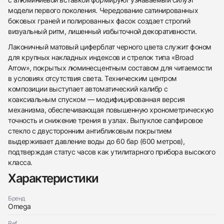
модели первого поколения. Чередование сатинированных
боковых граней и полированных фасок создает строгий
визуальный ритм, лишенный избыточной декоративности.
Лаконичный матовый циферблат черного цвета служит фоном
для крупных накладных индексов и стрелок типа «Broad
Arrow», покрытых люминесцентным составом для читаемости
в условиях отсутствия света. Техническим центром
композиции выступает автоматический калибр с
коаксиальным спуском — модифицированная версия
438
285
145
142
205
204
195
150
6
механизма, обеспечивающая повышенную хронометрическую
точность и снижение трения в узлах. Выпуклое сапфировое
стекло с двусторонним антибликовым покрытием
выдерживает давление воды до 60 бар (600 метров),
подтверждая статус часов как утилитарного прибора высокого
класса.
Характеристики
Трейд-ин часов
Заказать эти часы
Оставьте ваши контактные данные и мы свяжемся
Бренд
с вами
Omega
Оставьте ваши контактные данные и мы свяжемся
Omega
с вами
Seamaster Planet Ocean
Ref