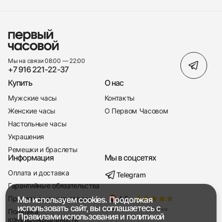
Мы на связи 08:00 — 22:00
+7 916 221-22-37
Купить
О нас
Мужские часы
Контакты
Женские часы
О Первом Часовом
Настольные часы
Украшения
Ремешки и браслеты
Информация
Мы в соцсетях
Оплата и доставка
Telegram
+7 916 221-22-37
Гарантийные обязательства
Правила возврата товара
Мы используем cookies. Продолжая
Мы насвязи 08:00 — 19:00
использовать сайт, вы соглашаетесь с
Политика
Правилами использования
и
политикой
конфиденциальности