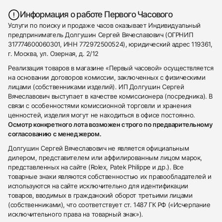
Информация о работе Первого Часового
Услуги по поиску и продаже часов оказывает Индивидуальный
предприниматель Долгушин Сергей Вячеславович (ОГРНИП
317774600060301, ИНН 772972500524), юридический адрес 119361,
г. Москва, ул. Озерная, д. 2/12
Реализация товаров в магазине «Первый часовой» осуществляется
на основании договоров комиссии, заключенных с физическими
лицами (собственниками изделий). ИП Долгушин Сергей
Вячеславович выступает в качестве комиссионера (посредника). В
связи с особенностями комиссионной торговли и хранения
ценностей, изделия могут не находиться в офисе постоянно.
Осмотр конкретного лота возможен строго по предварительному
согласованию с менеджером.
Долгушин Сергей Вячеславович не является официальным
дилером, представителем или аффилированным лицом марок,
представленных на сайте (Rolex, Patek Philippe и др.). Все
товарные знаки являются собственностью их правообладателей и
используются на сайте исключительно для идентификации
товаров, вводимых в гражданский оборот третьими лицами
(собственниками), что соответствует ст. 1487 ГК РФ («Исчерпание
исключительного права на товарный знак»).