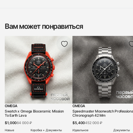
Вам может понравиться
OMEGA
OMEGA
Swatch x Omega Bioceramic Mission
Speedmaster Moonwatch Professiona
To Earth Lava
Chronograph 42 Mm
$1,000
84 000 ₽
$5,400
452 000 ₽
Новые
Коробка + Документы
Идеальное
Документы