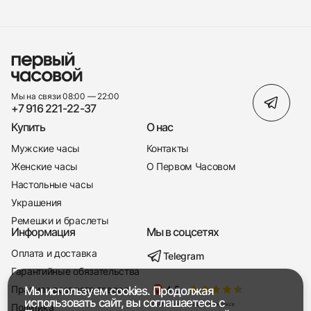
Мы на связи 08:00 — 22:00
+7 916 221-22-37
Купить
О нас
Мужские часы
Контакты
Женские часы
О Первом Часовом
Настольные часы
Украшения
Ремешки и браслеты
Информация
Мы в соцсетях
Оплата и доставка
Telegram
+7 916 221-22-37
Гарантийные обязательства
Правила возврата товара
Мы используем cookies. Продолжая
Мы насвязи 08:00 — 19:00
использовать сайт, вы соглашаетесь с
Политика