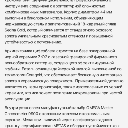
инструмента соединена с архитектурной сложностью
комбинированных материалов. Корпус диаметром 44 мм
выполнен в биколорном исполнении, объединяющем
нержавеющую сталь и запатентованный 18-каратный сплав
Sedna Gold, который отличается от стандартного розового
золота уникальным красноватым оттенком и повышенной
устойчивостью к потускнению.
Архитектоника циферблата строится на базе полированной
черной керамики ZrO2 с лазерной гравировкой фирменного
волнообразного паттерна, создающего эффект визуальной
глубины. Безель оснащен дайверской шкалой, выполненной по
технологии Ceragold, что обеспечивает бесшовную интеграцию
золота в керамическую поверхность. Примечательной деталью
являются пушеры хронографа, также изготовленные из черной
керамики, что исключает появление микроцарапин при частой
эксплуатации.
Внутри установлен мануфактурный калибр OMEGA Master
Chronometer 9900 с колонным колесом и коаксиальным
спуском. Механизм, видимый через сапфировую заднюю
438
285
145
142
205
204
195
150
6
крышку, сертифицирован METAS и обладает устойчивостью к