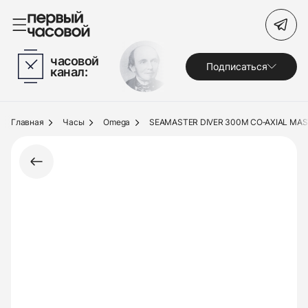
Поиск по сайту
часовой
Подписаться
канал:
Часы
Украшения
Главная
Часы
Omega
SEAMASTER DIVER 300M CO‑AXIAL M
По брендам
Под заказ
Выкуп
Сервис
Журнал
О нас
Контакты