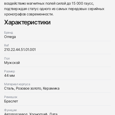
воздействию магнитных полей силой до 15 000 гаусс,
подтверждая статус одного из самых передовых серийных
хронографов современности.
Характеристики
Бренд
Трейд-ин часов
Omega
Заказать эти часы
Оставьте ваши контактные данные и мы свяжемся
Ref
с вами
210.22.44.51.01.001
Оставьте ваши контактные данные и мы свяжемся
Omega
с вами
SEAMASTER DIVER 300M CO‑AXIAL MASTER
Пол
Omega
CHRONOMETER CHRONOGRAPH 44 MM
Мужской
SEAMASTER DIVER 300M CO‑AXIAL MASTER
Новые
Коробка + Документы
$8,350
CHRONOMETER CHRONOGRAPH 44 MM
Новые
Коробка + Документы
Размер
$8,350
44 мм
Материал корпуса
Сталь, Розовое золото, Керамика
Ремешок
Браслет
Приложите фото ваших часов…
Функции
Автоподзавод, Хронограф, Дата