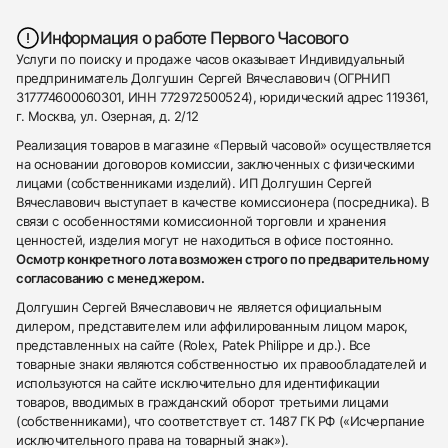
Информация о работе Первого Часового
Услуги по поиску и продаже часов оказывает Индивидуальный
предприниматель Долгушин Сергей Вячеславович (ОГРНИП
317774600060301, ИНН 772972500524), юридический адрес 119361,
г. Москва, ул. Озерная, д. 2/12
Реализация товаров в магазине «Первый часовой» осуществляется
на основании договоров комиссии, заключенных с физическими
лицами (собственниками изделий). ИП Долгушин Сергей
Вячеславович выступает в качестве комиссионера (посредника). В
связи с особенностями комиссионной торговли и хранения
ценностей, изделия могут не находиться в офисе постоянно.
Осмотр конкретного лота возможен строго по предварительному
согласованию с менеджером.
Долгушин Сергей Вячеславович не является официальным
дилером, представителем или аффилированным лицом марок,
представленных на сайте (Rolex, Patek Philippe и др.). Все
товарные знаки являются собственностью их правообладателей и
используются на сайте исключительно для идентификации
товаров, вводимых в гражданский оборот третьими лицами
(собственниками), что соответствует ст. 1487 ГК РФ («Исчерпание
исключительного права на товарный знак»).