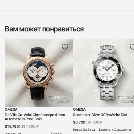
Вам может понравиться
OMEGA
OMEGA
De Ville Co-Axial Chronoscope 41mm
Seamaster Diver 300mWhite Dial
Automatic in Rose Gold
$6,700
561 000 ₽
$14,750
1 234 000 ₽
Новые
2025 год
Коробка + Документы
Идеальное
Коробка