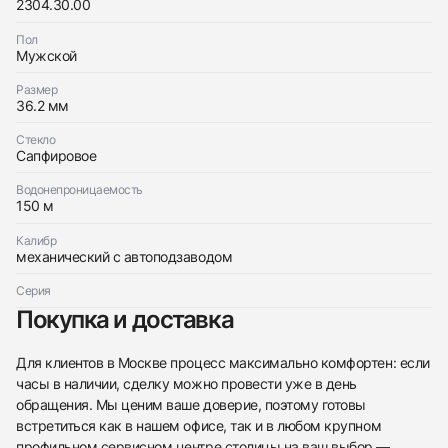
с вами
Seamaster Aqua Terra Co-Axial
2304.30.00
Omega
Хорошее
$3,850
Seamaster Aqua Terra Co-Axial
Пол
Хорошее
Мужской
$3,850
Размер
36.2 мм
Стекло
Сапфировое
Приложите фото ваших часов…
Водонепроницаемость
150 м
Отправить заявку
Калибр
механический с автоподзаводом
Отправить заявку
Серия
Покупка и доставка
Для клиентов в Москве процесс максимально комфортен: если
часы в наличии, сделку можно провести уже в день
обращения. Мы ценим ваше доверие, поэтому готовы
встретиться как в нашем офисе, так и в любом крупном
профильном сервисном центре столицы на ваш выбор —