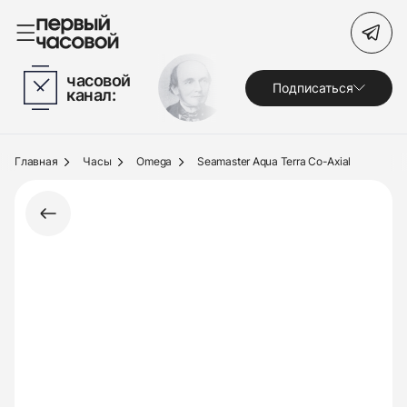
Поиск по сайту
часовой
Подписаться
канал:
Часы
Украшения
Главная
Часы
Omega
Seamaster Aqua Terra Co-Axial
По брендам
Под заказ
Выкуп
Сервис
Журнал
О нас
Контакты