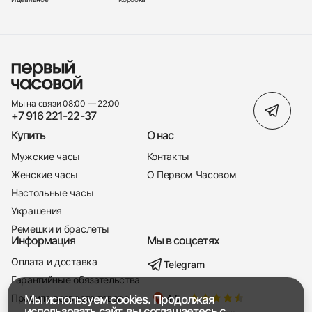
Мы на связи 08:00 — 22:00
+7 916 221-22-37
Купить
О нас
Мужские часы
Контакты
Женские часы
О Первом Часовом
Настольные часы
Украшения
Ремешки и браслеты
Информация
Мы в соцсетях
Оплата и доставка
Telegram
+7 916 221-22-37
Гарантийные обязательства
Правила возврата товара
Мы используем cookies. Продолжая
Мы насвязи 08:00 — 19:00
использовать сайт, вы соглашаетесь с