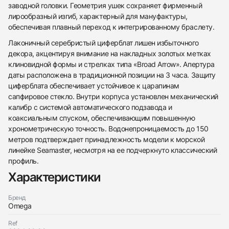
заводной головки. Геометрия ушек сохраняет фирменный
лирообразный изгиб, характерный для мануфактуры,
обеспечивая плавный переход к интегрированному браслету.
Лаконичный серебристый циферблат лишен избыточного
декора, акцентируя внимание на накладных золотых метках
клиновидной формы и стрелках типа «Broad Arrow». Апертура
даты расположена в традиционной позиции на 3 часа. Защиту
циферблата обеспечивает устойчивое к царапинам
сапфировое стекло. Внутри корпуса установлен механический
калибр с системой автоматического подзавода и
438
285
145
142
205
204
195
150
6
коаксиальным спуском, обеспечивающим повышенную
хронометрическую точность. Водонепроницаемость до 150
метров подтверждает принадлежность модели к морской
линейке Seamaster, несмотря на ее подчеркнуто классический
профиль.
Характеристики
Трейд-ин часов
Бренд
Заказать эти часы
Omega
Оставьте ваши контактные данные и мы свяжемся
с вами
Оставьте ваши контактные данные и мы свяжемся
Omega
Ref