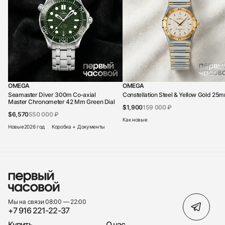
OMEGA
OMEGA
Seamaster Diver 300m Co‑axial
Constellation Steel & Yellow Gold 25
Master Chronometer 42 Mm Green Dial
$1,900
159 000 ₽
$6,570
550 000 ₽
Как новые
Новые
2026 год
Коробка + Документы
Мы на связи 08:00 — 22:00
+7 916 221-22-37
Купить
О нас