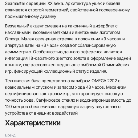
Seamaster середины XX века. Архитектура ушек и безеля
отличается строгой геометрией, свойственной послевоенному
промышленному дизайну.
Визуальный акцент смещен на лаконичный циферблат с
накладными часовыми метками и винтажным логотипом
Omega. Малая секундная стрелка в положении «9 часов» и
апертура даты на «3 часа» создают сбалансированную
асимметрию. Особенностью данного референса является
интеграция 18-каратного желтого золота в оформление задней
крышки, где расположен медальон с эмблемой Олимпийских
игр, фиксирующий коллекционный статус изделия.
Техническая база представлена калибром OMEGA 2202 с
коаксиальным спуском и запасом хода 48 часов. Механизм
сертифицирован как хронометр, что гарантирует высокую
точность хода. Сапфировое стекло и водонепроницаемость до
438
285
145
142
205
204
195
150
6
120 метров обеспечивают надежную защиту внутреннего
устройства от внешних воздействий.
Характеристики
Бренд