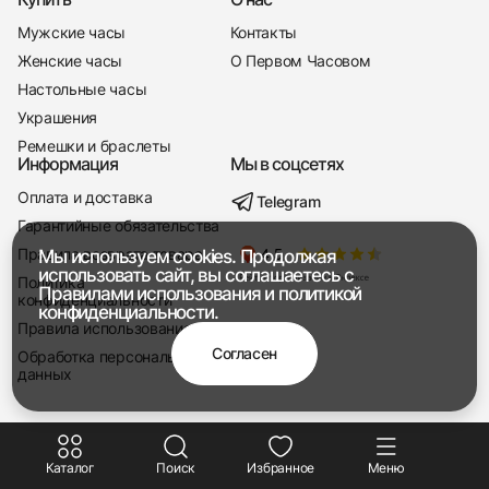
Мужские часы
Контакты
Женские часы
О Первом Часовом
Настольные часы
Украшения
Ремешки и браслеты
Информация
Мы в соцсетях
Оплата и доставка
Telegram
+7 916 221-22-37
Гарантийные обязательства
Правила возврата товара
Мы используем cookies. Продолжая
Мы насвязи 08:00 — 19:00
использовать сайт, вы соглашаетесь с
Политика
Правилами использования
и
политикой
конфиденциальности
конфиденциальности.
Правила использования
Согласен
Обработка персональных
данных
Каталог
Поиск
Избранное
Меню