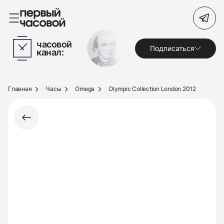
Поиск по сайту
часовой
Подписаться
канал:
Часы
Украшения
Главная
Часы
Omega
Olympic Collection London 2012
По брендам
Под заказ
Выкуп
Сервис
Журнал
О нас
Контакты