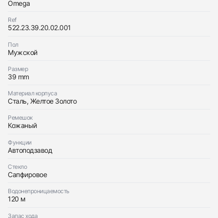
Omega
Ref
Трейд-ин часов
522.23.39.20.02.001
Заказать эти часы
Оставьте ваши контактные данные и мы свяжемся
Пол
с вами
Мужской
Оставьте ваши контактные данные и мы свяжемся
Omega
с вами
Olympic Collection London 2012
Размер
Omega
Хорошее
Коробка + Документы
39 mm
$3,650
Olympic Collection London 2012
Хорошее
Коробка + Документы
$3,650
Материал корпуса
Сталь, Желтое Золото
Ремешок
Кожаный
Функции
Автоподзавод
Приложите фото ваших часов…
Стекло
Отправить заявку
Сапфировое
Отправить заявку
Водонепроницаемость
120 м
Запас хода