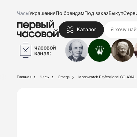
Часы
Украшения
По брендам
Под заказ
Выкуп
Серв
Каталог
часовой
канал:
Главная
Часы
Omega
Moonwatch Professional CO‑AXIAL