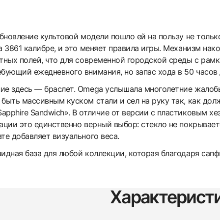
обновление культовой модели пошло ей на пользу не только
а 3861 калибре, и это меняет правила игры. Механизм на
итных полей, что для современной городской среды с рам
ебующий ежедневного внимания, но запас хода в 50 часов
ие здесь — браслет. Omega услышала многолетние жалобы
быть массивным куском стали и сел на руку так, как дол
pphire Sandwich». В отличие от версии с пластиковым хез
ации это единственно верный выбор: стекло не покрывает
те добавляет визуального веса.
видная база для любой коллекции, которая благодаря сап
Характерист