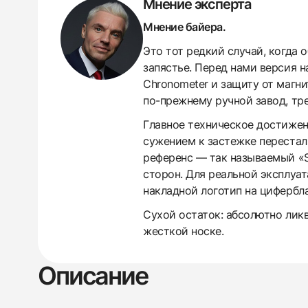
Мнение эксперта
Мнение байера.
Это тот редкий случай, когда 
запястье. Перед нами версия н
Chronometer и защиту от магн
по-прежнему ручной завод, тр
Главное техническое достижен
сужением к застежке перестал 
референс — так называемый «Sa
сторон. Для реальной эксплуат
накладной логотип на цифербла
Сухой остаток: абсолютно лик
жесткой носке.
438
285
145
142
205
204
195
150
6
Описание