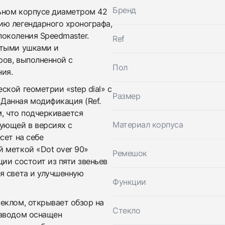
Бренд
ьном корпусе диаметром 42
ию легендарного хронографа,
околения Speedmaster.
Ref
Трейд-ин часов
итыми ушками и
Заказать эти часы
ов, выполненной с
Оставьте ваши контактные данные и мы свяжемся с
Пол
вами
ия.
Оставьте ваши контактные данные и мы свяжемся с
Omega
вами
кой геометрии «step dial» с
Moonwatch Professional CO‑AXIAL Master
Размер
Omega
Chronometr Chronograph 42 MM
Данная модификация (Ref.
Moonwatch Professional CO‑AXIAL Master
Новые
Коробка + Документы
м, что подчеркивается
$7,750
Chronometr Chronograph 42 MM
Материал корпуса
ующей в версиях с
Новые
Коробка + Документы
$7,750
сет на себе
 меткой «Dot over 90»
Ремешок
ии состоит из пяти звеньев
я света и улучшенную
Функции
еклом, открывает обзор на
Стекло
заводом оснащен
Приложите фото ваших часов…