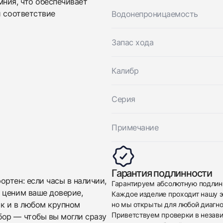
ния, что обеспечивает
и соответствие
Водонепроницаемость
Отправить заявку
Отправить заявку
Запас хода
Калибр
Серия
Примечание
Гарантия подлинности
ртен: если часы в наличии,
Гарантируем абсолютную подлин
 ценим ваше доверие,
Каждое изделие проходит нашу э
ак и в любом крупном
но мы открыты для любой диагно
Приветствуем проверки в незав
бор — чтобы вы могли сразу