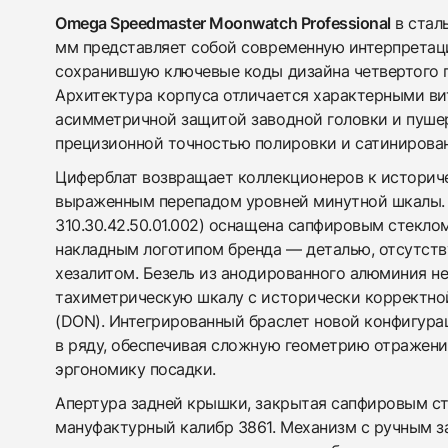
Omega Speedmaster Moonwatch Professional
в стал
мм представляет собой современную интерпретац
сохранившую ключевые коды дизайна четвертого п
Архитектура корпуса отличается характерными в
асимметричной защитой заводной головки и пушер
прецизионной точностью полировки и сатинирован
Циферблат возвращает коллекционеров к историчес
выраженным перепадом уровней минутной шкалы. 
310.30.42.50.01.002) оснащена сапфировым стекло
накладным логотипом бренда — деталью, отсутств
хезалитом. Безель из анодированного алюминия не
тахиметрическую шкалу с исторически корректной
(DON). Интегрированный браслет новой конфигурац
в ряду, обеспечивая сложную геометрию отражени
эргономику посадки.
Апертура задней крышки, закрытая сапфировым ст
мануфактурный калибр 3861. Механизм с ручным 