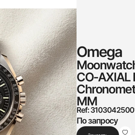
Omega
Moonwatch 
CO‑AXIAL 
Chronomet
MM
Ref: 310304250
По запросу