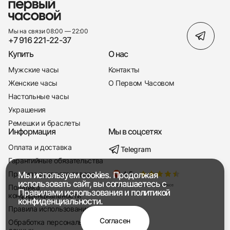
Мы на связи 08:00 — 22:00
+7 916 221-22-37
Купить
О нас
Мужские часы
Контакты
Женские часы
О Первом Часовом
Настольные часы
Украшения
Ремешки и браслеты
Информация
Мы в соцсетях
Оплата и доставка
Telegram
+7 916 221-22-37
Гарантийные обязательства
Правила возврата товара
Мы используем cookies. Продолжая
Мы насвязи 08:00 — 19:00
использовать сайт, вы соглашаетесь с
Политика
Правилами использования
и
политикой
конфиденциальности
конфиденциальности.
Правила использования
Согласен
Обработка персональных