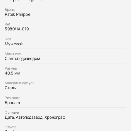
Бренд
Patek Philippe
Ref
5980/1A-019
Трейд-ин часов
Заказать эти часы
Пол
Оставьте ваши контактные данные и мы свяжемся
Мужской
с вами
Оставьте ваши контактные данные и мы свяжемся
Patek Philippe
с вами
Nautilus Steel White Dial
Механизм
Patek Philippe
С автоподзаводом
Идеальное
Коробка + Документы
$118,450
Nautilus Steel White Dial
Идеальное
Коробка + Документы
Размер
$118,450
40,5 мм
Материал корпуса
Сталь
Ремешок
Браслет
Приложите фото ваших часов…
Функции
Дата, Автоподзавод, Хронограф
Отправить заявку
Стекло
Отправить заявку