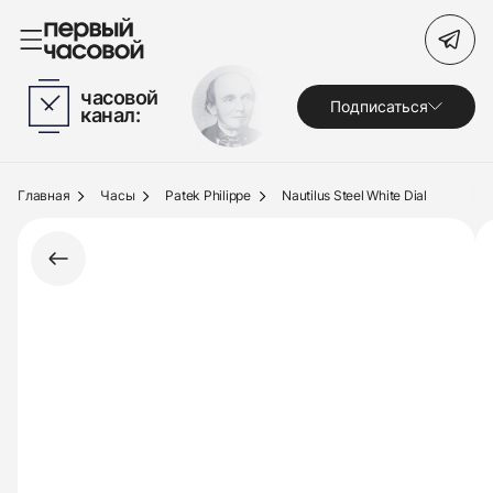
Поиск по сайту
часовой
Подписаться
канал:
Часы
Украшения
Главная
Часы
Patek Philippe
Nautilus Steel White Dial
По брендам
Под заказ
Выкуп
Сервис
Журнал
О нас
Контакты