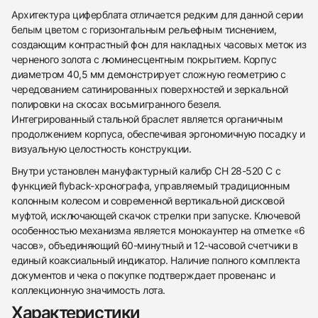
Архитектура циферблата отличается редким для данной серии
белым цветом с горизонтальным рельефным тиснением,
создающим контрастный фон для накладных часовых меток из
черненого золота с люминесцентным покрытием. Корпус
диаметром 40,5 мм демонстрирует сложную геометрию с
чередованием сатинированных поверхностей и зеркальной
полировки на скосах восьмигранного безеля.
Интегрированный стальной браслет является органичным
продолжением корпуса, обеспечивая эргономичную посадку и
визуальную целостность конструкции.
Внутри установлен мануфактурный калибр CH 28-520 C с
функцией flyback-хронографа, управляемый традиционным
колонным колесом и современной вертикальной дисковой
муфтой, исключающей скачок стрелки при запуске. Ключевой
особенностью механизма является монокаунтер на отметке «6
часов», объединяющий 60-минутный и 12-часовой счетчики в
единый коаксиальный индикатор. Наличие полного комплекта
документов и чека о покупке подтверждает провенанс и
438
285
145
142
205
204
195
150
6
коллекционную значимость лота.
Характеристики