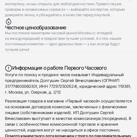
экспертизу, но мы открыты для любой диагностики. Приветствуем
проверки в независимых сервисах — выбирайте экспертов, которым
доверяете лично, и убеждайтесь в качестве перед покупкой.
Честное ценообразование
Мы постоянно мониторим часовой рынок Москвы (с оглядкой
на международный) и предлагаем лучшие условия. А стать нашим
постоянным клиентом — одно удовольствие — у вас всегда будут
лучшие цены!
Информация о работе Первого Часового
Услуги по поиску и продаже часов оказывает Индивидуальный
предприниматель Долгушин Сергей Вячеславович (ОГРНИП
317774600060301, ИНН 772972500524), юридический адрес 119361,
г. Москва, ул. Озерная, д. 2/12
Реализация товаров в магазине «Первый часовой» осуществляется
на основании договоров комиссии, заключенных с физическими
лицами (собственниками изделий). ИП Долгушин Сергей
Вячеславович выступает в качестве комиссионера (посредника). В
связи с особенностями комиссионной торговли и хранения
ценностей, изделия могут не находиться в офисе постоянно.
Осмотр конкретного лота возможен строго по предварительному