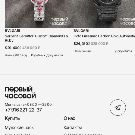
BVLGARI
BVLGARI
Serpenti Seduttori Custom Diamonds &
Octo Finissimo Carbon Gold Automati
Ruby
$24,250
2 028 000 ₽
$29,400
2 458 000 ₽
Неношеный
Документы
Новые
2025 год
Коробка + Документы
Мы на связи 08:00 — 22:00
+7 916 221-22-37
Купить
О нас
Мужские часы
Контакты