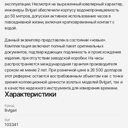
эксплуатации. Несмотря на выраженный ювелирный характер,
инженеры Bvlgari обеспечили корпусу водонепроницаемость
до 50 метров, допуская активное использование часов в
повседневной жизни, включая кратковременный контакт с
438
285
145
142
205
204
195
150
6
водой.
Данный экземпляр представлен в состоянии «новые».
Комплектация включает полный пакет оригинальных
документов, подтверждающих подлинность и происхождение
изделия, при отсутствии заводской коробки. На часы
распространяется международная гарантия производителя
Трейд-ин часов
сроком не менее 2 лет. При розничной цене в 26 500 долларов
этот референс остается востребованным объектом как с точки
Купить эти часы
Оставьте ваши контактные данные и мы свяжемся
зрения коллекционной ценности золотых моделей Bvlgari, так и
с вами
в качестве надежного инструмента для измерения времени.
Оставьте ваши контактные данные и мы свяжемся
Bvlgari
Характеристики
с вами
Lvcea 33Mm Rose Gold And Diamonds
Bvlgari
Новые
Документы
$20,100
Lvcea 33Mm Rose Gold And Diamonds
Бренд
Новые
Документы
Bvlgari
$20,100
Ref
103341