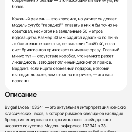
современных реалий — это необходимый минимум, не
более.
Кожаный ремень — это классика, но учтите: он делает
модель сугубо "парадной", плавать в них я бы точно не
советовал, несмотря на заявленные 50 метров
водозащиты. Размер 33 мм садится идеально почти на
любое женское запястье, не выглядит "шайбой", но за
счет бриллиантов привлекает внимание сразу. Главный
минус тут — отсутствие коробки, что немного режет
ликвидность, зато дает отличный дисконт от прайса.
Вердикт: если ищете серьезный подарок, который
выглядит дороже, чем стоит на вторичке, — это ваш
вариант».
Описание
Bvlgari Lvcea 103341 — это актуальная интерпретация женских
классических часов, в которой римское ювелирное наследие
бренда интегрировано в строгие каноны швейцарского
часового искусства. Модель референса 103341 в 33-
миллиметровом исполнении представляет собой симбиоз