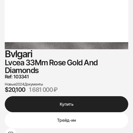
Bvlgari
Lvcea 33Mm Rose Gold And
Diamonds
Ref: 103341
Новые
2024
Документы
$20,100
1 681 000 ₽
Купить
Трейд-ин